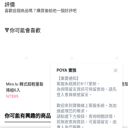
評價
喜歡這個商品嗎？購買後給他一個好評吧
🔻你可能會喜歡
POYA 寶雅
【重要通知】
客服系統將於8/17更新，
Miro.lu 韓式超輕量髮
Miro.lu韓式蓬鬆造型捲
范倫鐵諾豐盈造
為保障留言資訊可保留查詢，請先
捲組6入
髮夾2入
200ml-捲髮用
登入會員帳號留言。
NT$99
NT$125
NT$138
歡迎來到寶雅線上客服系統。為加
速處理您的需求，
你可能有興趣的商品
全站排行
請點選下方按鈕，查詢相關詳情，
若無欲查詢資訊，可直接留言，由
專人為您服務。