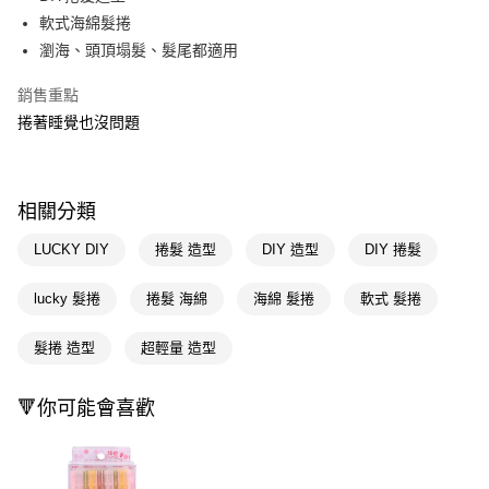
軟式海綿髮捲
Apple Pay
瀏海、頭頂塌髮、髮尾都適用
街口支付
銷售重點
悠遊付
捲著睡覺也沒問題
Google Pay
AFTEE先享後付
相關分類
相關說明
【關於「AFTEE先享後付」】
LUCKY DIY
捲髮 造型
DIY 造型
DIY 捲髮
即享券
AFTEE先享後付是「在收到商品之後才付款」的支付方式。 讓您購物簡單
便利好安心！
lucky 髮捲
捲髮 海綿
海綿 髮捲
軟式 髮捲
１．簡單：不需註冊會員、不需綁卡、不需儲值。
運送方式
２．便利：只要手機號碼，簡訊認證，即可結帳。
３．安心：先確認商品／服務後，再付款。
髮捲 造型
超輕量 造型
全家取貨付款
每筆NT$65，滿NT$390(含以上)免運費
【「AFTEE先享後付」結帳流程】
１．於結帳方式選擇「AFTEE先享後付」後，將跳轉至「AFTEE先享後付」
🔻你可能會喜歡
付款後全家取貨
結帳頁面，進行簡訊認證並確認金額後，即可完成結帳。
２．訂單成立數日內，您將收到繳費通知簡訊。
每筆NT$65，滿NT$390(含以上)免運費
３．收到繳費通知簡訊後14天內，點擊此簡訊中的連結，可透過四大超商／
ATM／網路銀行／等多元方式進行付款，方視為交易完成。