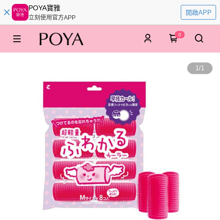
POYA寶雅
開啟APP
立刻使用官方APP
0
1
/
1