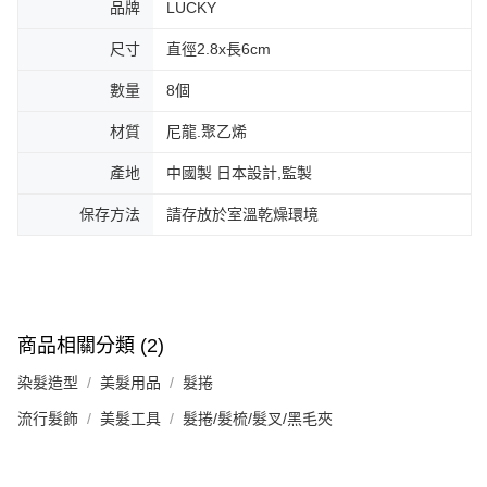
品牌
LUCKY
尺寸
直徑2.8x長6cm
數量
8個
材質
尼龍.聚乙烯
產地
中國製 日本設計,監製
保存方法
請存放於室溫乾燥環境
商品相關分類 (2)
染髮造型
美髮用品
髮捲
流行髮飾
美髮工具
髮捲/髮梳/髮叉/黑毛夾