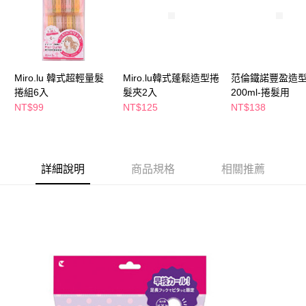
萊爾富取貨付款
※ 請注意：結帳手續完成當下不需立刻繳費，但若您需要取消訂單，請聯絡
每筆NT$65，滿NT$490(含以上)免運費
購買商品的店家。未經商家同意取消之訂單仍視為有效，需透過AFTEE先享
後付繳納相關費用。
付款後萊爾富取貨
※ 交易是否成功請以「AFTEE先享後付 」之結帳頁面顯示為準，若有關於
是否繳費成功／繳費後需取消欲退款等相關疑問，請聯繫「AFTEE先享後付
每筆NT$65，滿NT$490(含以上)免運費
客戶支援中心」
https://netprotections.freshdesk.com/support/home
Miro.lu 韓式超輕量髮
Miro.lu韓式蓬鬆造型捲
范倫鐵諾豐盈造
7-11取貨付款
捲組6入
髮夾2入
200ml-捲髮用
【注意事項】
１．透過由恩沛科技股份有限公司提供之「AFTEE先享後付」服務完成之交
每筆NT$65，滿NT$490(含以上)免運費
NT$99
NT$125
NT$138
易，需依本服務之必要範圍內提供個人資料，並將交易相關給付款項請求債
權轉讓予恩沛科技股份有限公司。
付款後7-11取貨
２．關於個人資料處理事宜，請瀏覽以下網址：
每筆NT$65，滿NT$490(含以上)免運費
https://aftee.tw/terms/#terms3
３．未成年的使用者請事先徵得法定代理人或監護人之同意方可使用
詳細說明
商品規格
相關推薦
宅配(本島)
「AFTEE先享後付」，若未經同意申辦者引起之損失，本公司不負相關責
任。
每筆NT$100，滿NT$790(含以上)免運費
４．使用「AFTEE先享後付」時，將依據個別帳號之用戶狀況，依本公司即
時審查核予不同之上限額度；若仍有額度不足之情形，本公司將視審查結果
付款後寶雅門市自取(由倉庫統一出貨)
請求用戶進行身份認證。
每筆NT$80，滿NT$290(含以上)免運費
５．嚴禁一人註冊多個帳號或使用他人資訊註冊。若發現惡意使用之情形，
恩沛科技股份有限公司將有權停止該用戶之使用額度並採取法律行動。