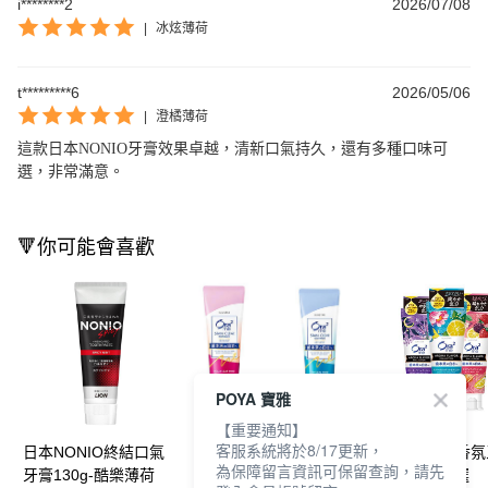
i********2
2026/07/08
|
冰炫薄荷
t*********6
2026/05/06
|
澄橘薄荷
這款日本NONIO牙膏效果卓越，清新口氣持久，還有多種口味可
選，非常滿意。
🔻你可能會喜歡
POYA 寶雅
【重要通知】
客服系統將於8/17更新，
日本NONIO終結口氣
Ora2me淨白無瑕牙膏
Ora2me亮白香
為保障留言資訊可保留查詢，請先
牙膏130g-酷樂薄荷
130g-多款任選
130g-多款任選