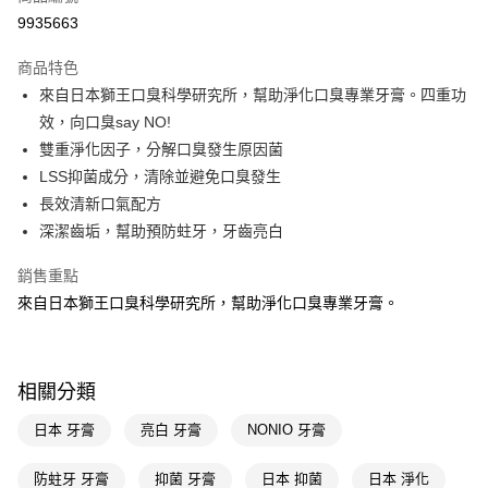
信用卡一次付款
9935663
超商取貨付款
商品特色
LINE Pay
來自日本獅王口臭科學研究所，幫助淨化口臭專業牙膏。四重功
效，向口臭say NO!
Apple Pay
雙重淨化因子，分解口臭發生原因菌
街口支付
LSS抑菌成分，清除並避免口臭發生
長效清新口氣配方
悠遊付
深潔齒垢，幫助預防蛀牙，牙齒亮白
Google Pay
銷售重點
AFTEE先享後付
來自日本獅王口臭科學研究所，幫助淨化口臭專業牙膏。
相關說明
【關於「AFTEE先享後付」】
即享券
AFTEE先享後付是「在收到商品之後才付款」的支付方式。 讓您購物簡單
便利好安心！
相關分類
１．簡單：不需註冊會員、不需綁卡、不需儲值。
運送方式
２．便利：只要手機號碼，簡訊認證，即可結帳。
日本 牙膏
亮白 牙膏
NONIO 牙膏
３．安心：先確認商品／服務後，再付款。
全家取貨付款
每筆NT$65，滿NT$390(含以上)免運費
防蛀牙 牙膏
抑菌 牙膏
日本 抑菌
日本 淨化
【「AFTEE先享後付」結帳流程】