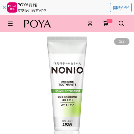
POYA寶雅
開啟APP
立刻使用官方APP
0
1
/
2