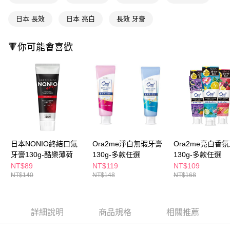
１．於結帳方式選擇「AFTEE先享後付」後，將跳轉至「AFTEE先享後付」
付款後全家取貨
結帳頁面，進行簡訊認證並確認金額後，即可完成結帳。
日本 長效
日本 亮白
長效 牙膏
２．訂單成立數日內，您將收到繳費通知簡訊。
每筆NT$65，滿NT$390(含以上)免運費
３．收到繳費通知簡訊後14天內，點擊此簡訊中的連結，可透過四大超商／
ATM／網路銀行／等多元方式進行付款，方視為交易完成。
🔻你可能會喜歡
萊爾富取貨付款
※ 請注意：結帳手續完成當下不需立刻繳費，但若您需要取消訂單，請聯絡
每筆NT$65，滿NT$490(含以上)免運費
購買商品的店家。未經商家同意取消之訂單仍視為有效，需透過AFTEE先享
後付繳納相關費用。
付款後萊爾富取貨
※ 交易是否成功請以「AFTEE先享後付 」之結帳頁面顯示為準，若有關於
是否繳費成功／繳費後需取消欲退款等相關疑問，請聯繫「AFTEE先享後付
每筆NT$65，滿NT$490(含以上)免運費
客戶支援中心」
https://netprotections.freshdesk.com/support/home
7-11取貨付款
【注意事項】
１．透過由恩沛科技股份有限公司提供之「AFTEE先享後付」服務完成之交
每筆NT$65，滿NT$490(含以上)免運費
易，需依本服務之必要範圍內提供個人資料，並將交易相關給付款項請求債
日本NONIO終結口氣
Ora2me淨白無瑕牙膏
Ora2me亮白香
權轉讓予恩沛科技股份有限公司。
付款後7-11取貨
２．關於個人資料處理事宜，請瀏覽以下網址：
牙膏130g-酷樂薄荷
130g-多款任選
130g-多款任選
每筆NT$65，滿NT$490(含以上)免運費
https://aftee.tw/terms/#terms3
NT$89
NT$119
NT$109
３．未成年的使用者請事先徵得法定代理人或監護人之同意方可使用
NT$140
NT$148
NT$168
宅配(本島)
「AFTEE先享後付」，若未經同意申辦者引起之損失，本公司不負相關責
任。
每筆NT$100，滿NT$790(含以上)免運費
４．使用「AFTEE先享後付」時，將依據個別帳號之用戶狀況，依本公司即
時審查核予不同之上限額度；若仍有額度不足之情形，本公司將視審查結果
付款後寶雅門市自取(由倉庫統一出貨)
詳細說明
商品規格
相關推薦
請求用戶進行身份認證。
每筆NT$80，滿NT$290(含以上)免運費
５．嚴禁一人註冊多個帳號或使用他人資訊註冊。若發現惡意使用之情形，