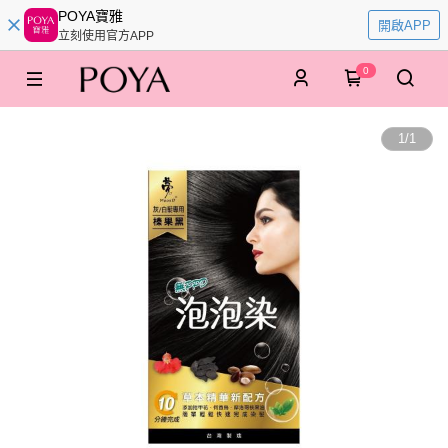
POYA寶雅
開啟APP
立刻使用官方APP
0
1
/
1