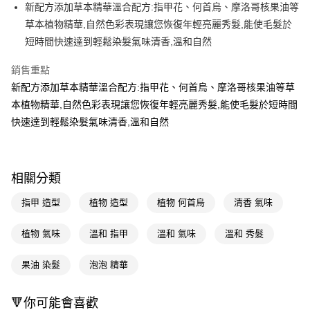
LINE Pay
新配方添加草本精華溫合配方:指甲花、何首烏、摩洛哥核果油等
草本植物精華,自然色彩表現讓您恢復年輕亮麗秀髮,能使毛髮於
Apple Pay
短時間快速達到輕鬆染髮氣味清香,溫和自然
街口支付
銷售重點
悠遊付
新配方添加草本精華溫合配方:指甲花、何首烏、摩洛哥核果油等草
本植物精華,自然色彩表現讓您恢復年輕亮麗秀髮,能使毛髮於短時間
Google Pay
快速達到輕鬆染髮氣味清香,溫和自然
AFTEE先享後付
相關說明
【關於「AFTEE先享後付」】
即享券
相關分類
AFTEE先享後付是「在收到商品之後才付款」的支付方式。 讓您購物簡單
便利好安心！
１．簡單：不需註冊會員、不需綁卡、不需儲值。
指甲 造型
植物 造型
植物 何首烏
清香 氣味
運送方式
２．便利：只要手機號碼，簡訊認證，即可結帳。
３．安心：先確認商品／服務後，再付款。
全家取貨付款
植物 氣味
溫和 指甲
溫和 氣味
溫和 秀髮
每筆NT$65，滿NT$390(含以上)免運費
【「AFTEE先享後付」結帳流程】
１．於結帳方式選擇「AFTEE先享後付」後，將跳轉至「AFTEE先享後付」
果油 染髮
泡泡 精華
付款後全家取貨
結帳頁面，進行簡訊認證並確認金額後，即可完成結帳。
２．訂單成立數日內，您將收到繳費通知簡訊。
每筆NT$65，滿NT$390(含以上)免運費
🔻你可能會喜歡
３．收到繳費通知簡訊後14天內，點擊此簡訊中的連結，可透過四大超商／