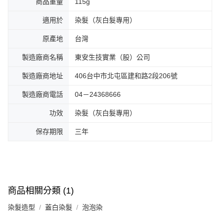
商品重量
115g
適用於
染髮（灰白髮專用）
原產地
台灣
製造廠商名稱
東安生技實業（股）公司
製造廠商地址
406台中市北屯區建和路2段206號
製造廠商電話
04－24368666
功效
染髮（灰白髮專用）
保存期限
三年
商品相關分類 (1)
染髮造型
蓋白染髮
泡泡染