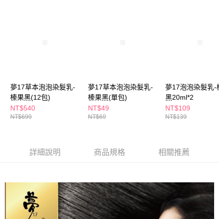
ATM／網路銀行／等多元方式進行付款，方視為交易完成。
萊爾富取貨付款
※ 請注意：結帳手續完成當下不需立刻繳費，但若您需要取消訂單，請聯絡
每筆NT$65，滿NT$490(含以上)免運費
購買商品的店家。未經商家同意取消之訂單仍視為有效，需透過AFTEE先享
後付繳納相關費用。
付款後萊爾富取貨
※ 交易是否成功請以「AFTEE先享後付 」之結帳頁面顯示為準，若有關於
是否繳費成功／繳費後需取消欲退款等相關疑問，請聯繫「AFTEE先享後付
每筆NT$65，滿NT$490(含以上)免運費
客戶支援中心」
https://netprotections.freshdesk.com/support/home
7-11取貨付款
【注意事項】
１．透過由恩沛科技股份有限公司提供之「AFTEE先享後付」服務完成之交
每筆NT$65，滿NT$490(含以上)免運費
夢17草本泡泡染髮乳-
夢17草本泡泡染髮乳-
夢17泡泡染髮乳-
易，需依本服務之必要範圍內提供個人資料，並將交易相關給付款項請求債
榛果黑(12包)
榛果黑(單包)
黑20ml*2
權轉讓予恩沛科技股份有限公司。
付款後7-11取貨
NT$540
NT$49
NT$109
２．關於個人資料處理事宜，請瀏覽以下網址：
每筆NT$65，滿NT$490(含以上)免運費
NT$699
NT$69
NT$139
https://aftee.tw/terms/#terms3
３．未成年的使用者請事先徵得法定代理人或監護人之同意方可使用
宅配(本島)
「AFTEE先享後付」，若未經同意申辦者引起之損失，本公司不負相關責
任。
每筆NT$100，滿NT$790(含以上)免運費
詳細說明
商品規格
相關推薦
４．使用「AFTEE先享後付」時，將依據個別帳號之用戶狀況，依本公司即
時審查核予不同之上限額度；若仍有額度不足之情形，本公司將視審查結果
付款後寶雅門市自取(由倉庫統一出貨)
請求用戶進行身份認證。
每筆NT$80，滿NT$290(含以上)免運費
５．嚴禁一人註冊多個帳號或使用他人資訊註冊。若發現惡意使用之情形，
恩沛科技股份有限公司將有權停止該用戶之使用額度並採取法律行動。