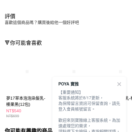
評價
喜歡這個商品嗎？購買後給他一個好評吧
🔻你可能會喜歡
POYA 寶雅
【重要通知】
客服系統將於8/17更新，
夢17草本泡泡染髮乳-
夢17草本泡泡染髮乳-
夢17泡泡染髮乳-
為保障留言資訊可保留查詢，請先
榛果黑(12包)
榛果黑(單包)
黑20ml*2
登入會員帳號留言。
NT$540
NT$49
NT$109
NT$699
NT$69
NT$139
歡迎來到寶雅線上客服系統。為加
速處理您的需求，
你可能有興趣的商品
全站排行
請點選下方按鈕，查詢相關詳情，