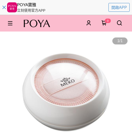
POYA寶雅
開啟APP
立刻使用官方APP
0
1
/
1