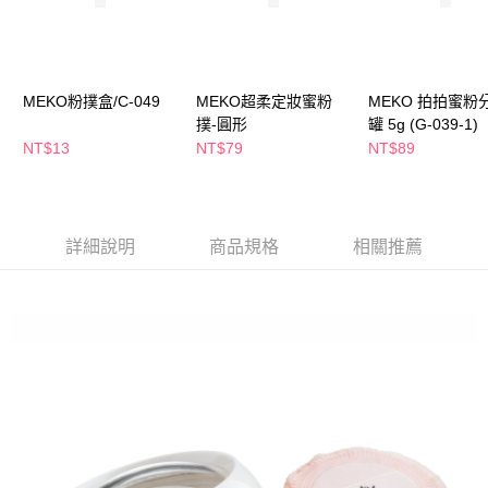
萊爾富取貨付款
※ 請注意：結帳手續完成當下不需立刻繳費，但若您需要取消訂單，請聯絡
每筆NT$65，滿NT$490(含以上)免運費
購買商品的店家。未經商家同意取消之訂單仍視為有效，需透過AFTEE先享
後付繳納相關費用。
付款後萊爾富取貨
※ 交易是否成功請以「AFTEE先享後付 」之結帳頁面顯示為準，若有關於
是否繳費成功／繳費後需取消欲退款等相關疑問，請聯繫「AFTEE先享後付
每筆NT$65，滿NT$490(含以上)免運費
MEKO粉撲盒/C-049
MEKO超柔定妝蜜粉
MEKO 拍拍蜜粉
客戶支援中心」
https://netprotections.freshdesk.com/support/home
撲-圓形
罐 5g (G-039-1)
7-11取貨付款
NT$13
NT$79
NT$89
【注意事項】
１．透過由恩沛科技股份有限公司提供之「AFTEE先享後付」服務完成之交
每筆NT$65，滿NT$490(含以上)免運費
易，需依本服務之必要範圍內提供個人資料，並將交易相關給付款項請求債
權轉讓予恩沛科技股份有限公司。
付款後7-11取貨
２．關於個人資料處理事宜，請瀏覽以下網址：
每筆NT$65，滿NT$490(含以上)免運費
詳細說明
商品規格
相關推薦
https://aftee.tw/terms/#terms3
３．未成年的使用者請事先徵得法定代理人或監護人之同意方可使用
宅配(本島)
「AFTEE先享後付」，若未經同意申辦者引起之損失，本公司不負相關責
任。
每筆NT$100，滿NT$790(含以上)免運費
４．使用「AFTEE先享後付」時，將依據個別帳號之用戶狀況，依本公司即
時審查核予不同之上限額度；若仍有額度不足之情形，本公司將視審查結果
付款後寶雅門市自取(由倉庫統一出貨)
請求用戶進行身份認證。
每筆NT$80，滿NT$290(含以上)免運費
５．嚴禁一人註冊多個帳號或使用他人資訊註冊。若發現惡意使用之情形，
恩沛科技股份有限公司將有權停止該用戶之使用額度並採取法律行動。