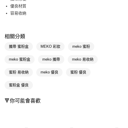
優良材質
Apple Pay
容易收納
街口支付
悠遊付
相關分類
Google Pay
攜帶 蜜粉盒
MEKO 彩妝
meko 蜜粉
AFTEE先享後付
相關說明
meko 蜜粉盒
meko 攜帶
meko 易收納
【關於「AFTEE先享後付」】
即享券
AFTEE先享後付是「在收到商品之後才付款」的支付方式。 讓您購物簡單
蜜粉 易收納
meko 優良
蜜粉 優良
便利好安心！
１．簡單：不需註冊會員、不需綁卡、不需儲值。
運送方式
２．便利：只要手機號碼，簡訊認證，即可結帳。
蜜粉盒 優良
３．安心：先確認商品／服務後，再付款。
全家取貨付款
每筆NT$65，滿NT$390(含以上)免運費
【「AFTEE先享後付」結帳流程】
🔻你可能會喜歡
１．於結帳方式選擇「AFTEE先享後付」後，將跳轉至「AFTEE先享後付」
付款後全家取貨
結帳頁面，進行簡訊認證並確認金額後，即可完成結帳。
２．訂單成立數日內，您將收到繳費通知簡訊。
每筆NT$65，滿NT$390(含以上)免運費
３．收到繳費通知簡訊後14天內，點擊此簡訊中的連結，可透過四大超商／
ATM／網路銀行／等多元方式進行付款，方視為交易完成。