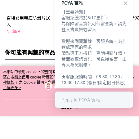
POYA 寶雅
【重要通知】
客服系統將於8/17更新，
百特女用鞋底防滑片16
ARRIBA厚底Q彈防水
91033情侶防滑
為保障留言資訊可保留查詢，請先
入
拖鞋-多款任選
鞋
登入會員帳號留言。
NT$59
NT$275
NT$99
NT$299
歡迎來到寶雅線上客服系統。為加
速處理您的需求，
你可能有興趣的商品
全站排行
請點選下方按鈕，查詢相關詳情，
若無欲查詢資訊，可直接留言，由
專人為您服務。
本網站中使用 cookie，欲查詢有關本網站使用 cookie 方式之詳情，及若您不希
★客服服務時間：08:30-12:30 /
熱門標籤
望在電腦上使用 cookie 時應如何變更電腦的 cookie 設定，請參閱本網站「
隱私
13:30-17:30 (假日/國定假日休息)
權條款
」之 Cookie 聲明。您繼續使用本網站即表示您同意本公司得按本網站使
用條款之 Cookie 聲明使用 cookie。
了解更多 >
Reply to POYA 寶雅
我知道了