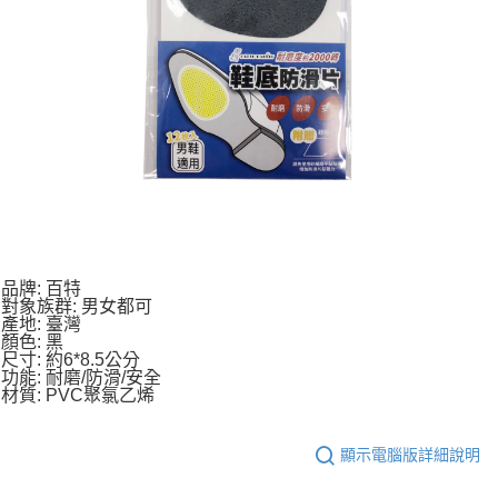
品牌: 百特
對象族群: 男女都可
產地: 臺灣
顏色: 黑
尺寸: 約6*8.5公分
功能: 耐磨/防滑/安全
材質: PVC聚氯乙烯
顯示電腦版詳細說明