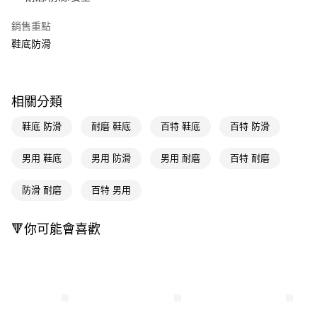
Apple Pay
銷售重點
鞋底防滑
街口支付
悠遊付
Google Pay
相關分類
AFTEE先享後付
鞋底 防滑
耐磨 鞋底
百特 鞋底
百特 防滑
相關說明
【關於「AFTEE先享後付」】
男用 鞋底
男用 防滑
男用 耐磨
百特 耐磨
即享券
AFTEE先享後付是「在收到商品之後才付款」的支付方式。 讓您購物簡單
便利好安心！
防滑 耐磨
百特 男用
１．簡單：不需註冊會員、不需綁卡、不需儲值。
運送方式
２．便利：只要手機號碼，簡訊認證，即可結帳。
３．安心：先確認商品／服務後，再付款。
全家取貨付款
🔻你可能會喜歡
每筆NT$65，滿NT$390(含以上)免運費
【「AFTEE先享後付」結帳流程】
１．於結帳方式選擇「AFTEE先享後付」後，將跳轉至「AFTEE先享後付」
付款後全家取貨
結帳頁面，進行簡訊認證並確認金額後，即可完成結帳。
２．訂單成立數日內，您將收到繳費通知簡訊。
每筆NT$65，滿NT$390(含以上)免運費
３．收到繳費通知簡訊後14天內，點擊此簡訊中的連結，可透過四大超商／
ATM／網路銀行／等多元方式進行付款，方視為交易完成。