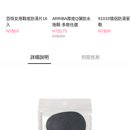
萊爾富取貨付款
※ 請注意：結帳手續完成當下不需立刻繳費，但若您需要取消訂單，請聯絡
每筆NT$65，滿NT$490(含以上)免運費
購買商品的店家。未經商家同意取消之訂單仍視為有效，需透過AFTEE先享
後付繳納相關費用。
百特女用鞋底防滑片16
ARRIBA厚底Q彈防水
91033情侶防滑
付款後萊爾富取貨
※ 交易是否成功請以「AFTEE先享後付 」之結帳頁面顯示為準，若有關於
是否繳費成功／繳費後需取消欲退款等相關疑問，請聯繫「AFTEE先享後付
入
拖鞋-多款任選
鞋
每筆NT$65，滿NT$490(含以上)免運費
客戶支援中心」
https://netprotections.freshdesk.com/support/home
NT$59
NT$275
NT$99
NT$299
7-11取貨付款
【注意事項】
１．透過由恩沛科技股份有限公司提供之「AFTEE先享後付」服務完成之交
每筆NT$65，滿NT$490(含以上)免運費
易，需依本服務之必要範圍內提供個人資料，並將交易相關給付款項請求債
權轉讓予恩沛科技股份有限公司。
付款後7-11取貨
詳細說明
相關推薦
２．關於個人資料處理事宜，請瀏覽以下網址：
每筆NT$65，滿NT$490(含以上)免運費
https://aftee.tw/terms/#terms3
３．未成年的使用者請事先徵得法定代理人或監護人之同意方可使用
宅配(本島)
「AFTEE先享後付」，若未經同意申辦者引起之損失，本公司不負相關責
任。
每筆NT$100，滿NT$790(含以上)免運費
４．使用「AFTEE先享後付」時，將依據個別帳號之用戶狀況，依本公司即
時審查核予不同之上限額度；若仍有額度不足之情形，本公司將視審查結果
付款後寶雅門市自取(由倉庫統一出貨)
請求用戶進行身份認證。
每筆NT$80，滿NT$290(含以上)免運費
５．嚴禁一人註冊多個帳號或使用他人資訊註冊。若發現惡意使用之情形，
恩沛科技股份有限公司將有權停止該用戶之使用額度並採取法律行動。