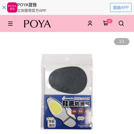
POYA寶雅
開啟APP
立刻使用官方APP
0
1
/
1