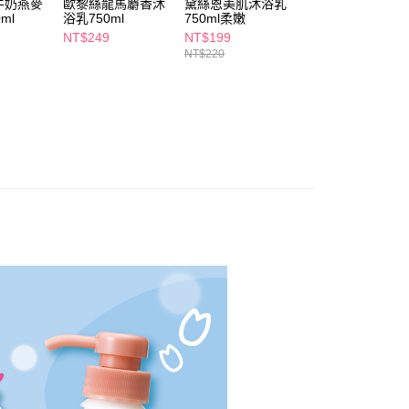
牛奶燕麥
歐黎絲龍馬麝香沐
黛絲恩美肌沐浴乳
嬌生嬰兒溫和沐浴
讓予恩沛科技股份有限公司。
ml
浴乳750ml
750ml柔嫩
露750ml
個人資料處理事宜，請瀏覽以下網址：
1取貨
NT$249
NT$199
NT$173
ee.tw/terms/#terms3
5，滿NT$490(含以上)免運費
NT$220
NT$199
年的使用者請事先徵得法定代理人或監護人之同意方可使用
E先享後付」，若未經同意申辦者引起之損失，本公司不負相關責
AFTEE先享後付」時，將依據個別帳號之用戶狀況，依本公司
00，滿NT$790(含以上)免運費
核予不同之上限額度；若仍有額度不足之情形，本公司將視審查
用戶進行身份認證。
門市自取(由倉庫統一出貨)
一人註冊多個帳號或使用他人資訊註冊。若發現惡意使用之情
0，滿NT$290(含以上)免運費
科技股份有限公司將有權停止該用戶之使用額度並採取法律行