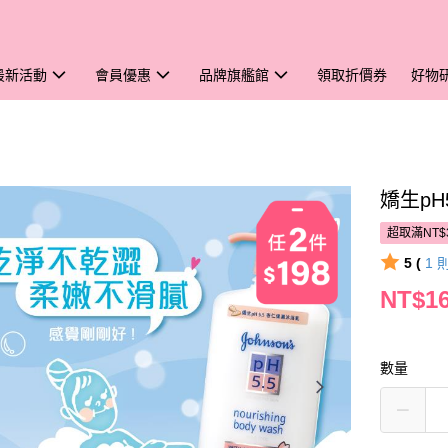
最新活動
會員優惠
品牌旗艦館
領取折價券
好物
嬌生pH
超取滿NT$
5 (
1
NT$1
數量