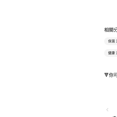
相關
保濕
健康
🔻你