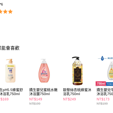
**6
可能會喜歡
生pH5.5蜂蜜舒
嬌生嬰兒蜜桃水嫩
歐黎絲杏桃蜂蜜沐
嬌生嬰兒
沐浴乳750ml
沐浴露750ml
浴乳750ml
沐浴乳750
$169
NT$149
NT$249
NT$173
NT$199
NT$199