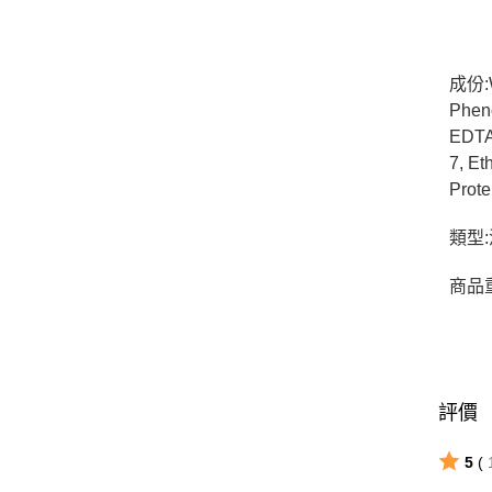
成份:Wa
Pheno
EDTA,
7, Et
Prote
類型
商品重
評價
5
(