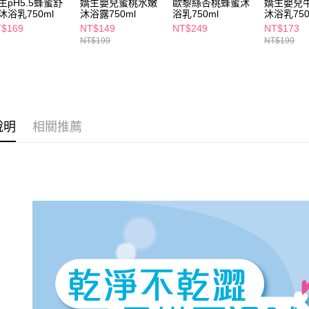
生pH5.5蜂蜜舒
嬌生嬰兒蜜桃水嫩
歐黎絲杏桃蜂蜜沐
嬌生嬰兒
求債權轉
沐浴乳750ml
沐浴露750ml
浴乳750ml
沐浴乳750
２．關於
付款後7-1
$169
NT$149
NT$249
NT$173
https://aft
每筆NT$6
NT$199
NT$199
３．未成
「AFTE
宅配(本島)
任。
４．使用「
每筆NT$1
即時審查
結果請求
付款後寶雅
５．嚴禁
說明
相關推薦
每筆NT$8
形，恩沛
動。