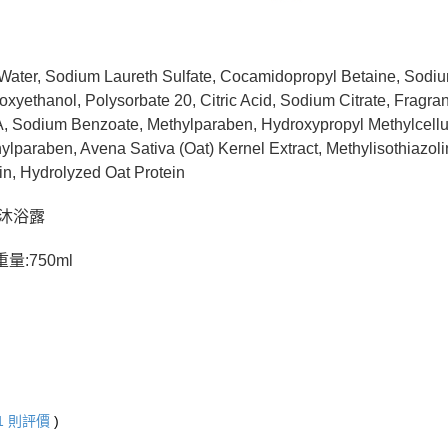
ter, Sodium Laureth Sulfate, Cocamidopropyl Betaine, Sodiu
xyethanol, Polysorbate 20, Citric Acid, Sodium Citrate, Fragr
 Sodium Benzoate, Methylparaben, Hydroxypropyl Methylcellu
hylparaben, Avena Sativa (Oat) Kernel Extract, Methylisothiazo
in, Hydrolyzed Oat Protein
:沐浴露
量:750ml
1
則評價
)