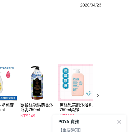
2026/04/23
牛奶燕麥
歐黎絲龍馬麝香沐
黛絲恩美肌沐浴乳
嬌生嬰兒溫和沐浴
ml
浴乳750ml
750ml柔嫩
露750ml
NT$249
NT$199
NT$173
POYA 寶雅
NT$220
NT$199
【重要通知】