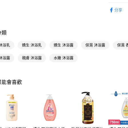
AFTEE先
個人清潔
相關說明
分享
【關於「A
即享券
AFTEE
便利好安
１．簡單
分類
２．便利
運送方式
３．安心
 沐浴乳
嬌生 沐浴乳
嬌生 沐浴露
保濕 沐浴露
保濕 
全家取貨
【「AFT
每筆NT$6
１．於結帳
 沐浴露
親膚 沐浴露
水嫩 沐浴露
付」結帳
付款後全
２．訂單
３．收到繳
每筆NT$6
／ATM／
※ 請注意
可能會喜歡
萊爾富取
絡購買商品
先享後付
每筆NT$6
※ 交易是
是否繳費成
付款後萊
付客戶支
每筆NT$6
【注意事
7-11取貨
１．透過由
交易，需
每筆NT$6