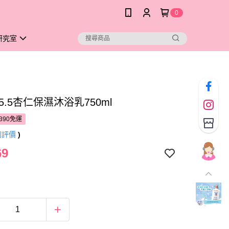
0
研究室
5.5杏仁保濕沐浴乳750ml
390免運
則評價
)
69