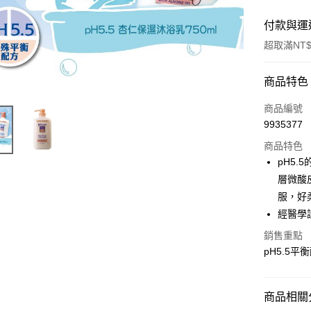
付款與運
超取滿NT$
付款方式
商品特色
POYA支付
商品編號
9935377
信用卡一
商品特色
超商取貨
pH5
層微酸
LINE Pay
服，好
Apple Pay
經醫學
街口支付
銷售重點
pH5.5
悠遊付
Google Pa
商品相關分