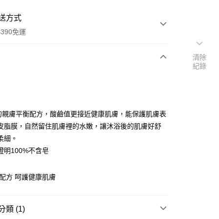
送方式
390免運
清除
紀錄
次付款
付款
.5的親膚平衡配方，酸鹼值更接近健康肌膚，能保護肌膚表
皮脂膜，自然留住肌膚裡的水嫩，讓沐浴後的肌膚好舒
柔細。
證明100%不含皂
平衡配方 呵護健康肌膚
y
類 (1)