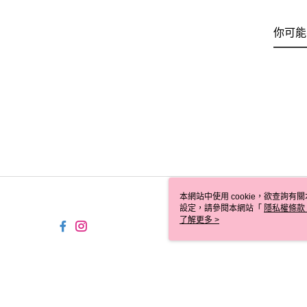
你可能
本網站中使用 cookie，欲查詢有關
設定，請參閱本網站「
隱私權條款
使用 cookie。
了解更多 >