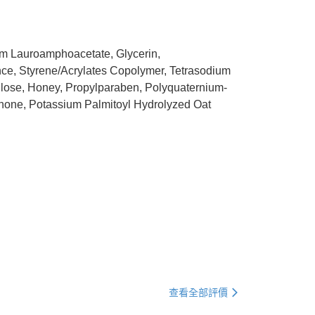
m Lauroamphoacetate, Glycerin,
ance, Styrene/Acrylates Copolymer, Tetrasodium
lose, Honey, Propylparaben, Polyquaternium-
linone, Potassium Palmitoyl Hydrolyzed Oat
查看全部評價