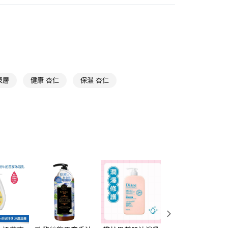
享後付
身體清潔
保濕/亮白
FTEE先享後付」】
先享後付是「在收到商品之後才付款」的支付方式。 讓您購物簡單
心！
：不需註冊會員、不需綁卡、不需儲值。
：只要手機號碼，簡訊認證，即可結帳。
：先確認商品／服務後，再付款。
表層
健康 杏仁
保濕 杏仁
付款
EE先享後付」結帳流程】
5，滿NT$390(含以上)免運費
方式選擇「AFTEE先享後付」後，將跳轉至「AFTEE先享後
頁面，進行簡訊認證並確認金額後，即可完成結帳。
家取貨
成立數日內，您將收到繳費通知簡訊。
費通知簡訊後14天內，點擊此簡訊中的連結，可透過四大超商
5，滿NT$390(含以上)免運費
網路銀行／等多元方式進行付款，方視為交易完成。
：結帳手續完成當下不需立刻繳費，但若您需要取消訂單，請聯
貨付款
的店家。未經商家同意取消之訂單仍視為有效，需透過AFTEE
繳納相關費用。
5，滿NT$490(含以上)免運費
否成功請以「AFTEE先享後付 」之結帳頁面顯示為準，若有關於
功／繳費後需取消欲退款等相關疑問，請聯繫「AFTEE先享後
爾富取貨
援中心」
https://netprotections.freshdesk.com/support/home
5，滿NT$490(含以上)免運費
項】
付款
恩沛科技股份有限公司提供之「AFTEE先享後付」服務完成之
依本服務之必要範圍內提供個人資料，並將交易相關給付款項請
5，滿NT$490(含以上)免運費