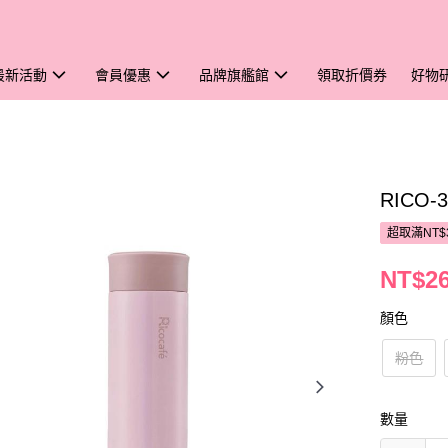
最新活動
會員優惠
品牌旗艦館
領取折價券
好物
RICO
超取滿NT$
NT$2
顏色
粉色
數量