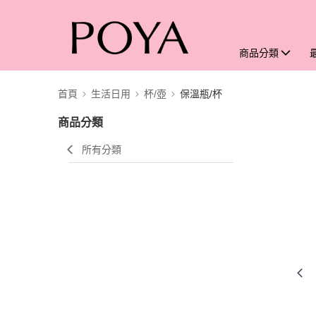
商品分類
首頁
生活日用
杯/壺
保溫瓶/杯
商品分類
所有分類