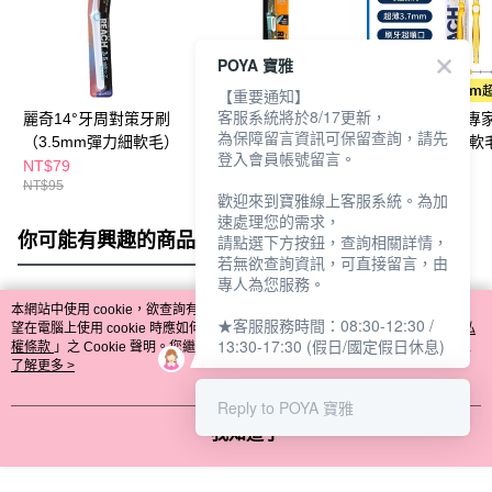
POYA 寶雅
【重要通知】
客服系統將於8/17更新，
麗奇14°牙周對策牙刷
麗奇14度牙周對策牙
麗奇14度齒科專
為保障留言資訊可保留查詢，請先
（3.5mm彈力細軟毛）
刷-寬版極細軟毛
刷-潔淨護理細軟
登入會員帳號留言。
NT$79
NT$79
NT$79
NT$95
NT$105
NT$118
歡迎來到寶雅線上客服系統。為加
速處理您的需求，
你可能有興趣的商品
全站排行
請點選下方按鈕，查詢相關詳情，
若無欲查詢資訊，可直接留言，由
專人為您服務。
本網站中使用 cookie，欲查詢有關本網站使用 cookie 方式之詳情，及若您不希
★客服服務時間：08:30-12:30 /
熱門標籤
望在電腦上使用 cookie 時應如何變更電腦的 cookie 設定，請參閱本網站「
隱私
13:30-17:30 (假日/國定假日休息)
權條款
」之 Cookie 聲明。您繼續使用本網站即表示您同意本公司得按本網站使
用條款之 Cookie 聲明使用 cookie。
了解更多 >
Reply to POYA 寶雅
我知道了