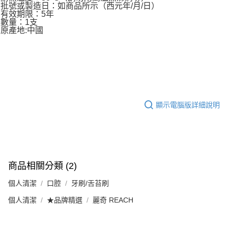
批號或製造日：如商品所示（西元年/月/日）
有效期限：5年
數量：1支
原產地:中國
顯示電腦版詳細說明
商品相關分類 (2)
個人清潔
口腔
牙刷/舌苔刷
個人清潔
★品牌精選
麗奇 REACH