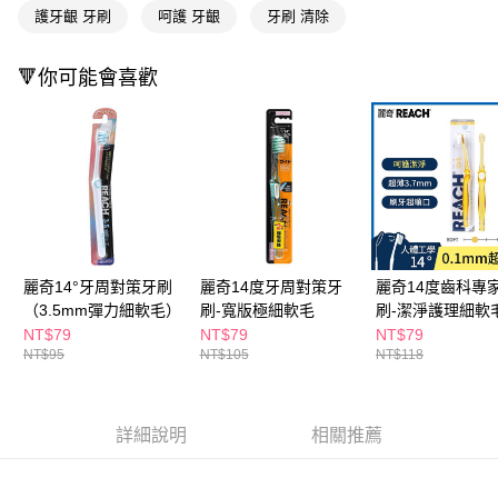
３．收到繳費通知簡訊後14天內，點擊此簡訊中的連結，可透過四大超商／
護牙齦 牙刷
呵護 牙齦
牙刷 清除
ATM／網路銀行／等多元方式進行付款，方視為交易完成。
萊爾富取貨付款
※ 請注意：結帳手續完成當下不需立刻繳費，但若您需要取消訂單，請聯絡
每筆NT$65，滿NT$490(含以上)免運費
購買商品的店家。未經商家同意取消之訂單仍視為有效，需透過AFTEE先享
🔻你可能會喜歡
後付繳納相關費用。
付款後萊爾富取貨
※ 交易是否成功請以「AFTEE先享後付 」之結帳頁面顯示為準，若有關於
是否繳費成功／繳費後需取消欲退款等相關疑問，請聯繫「AFTEE先享後付
每筆NT$65，滿NT$490(含以上)免運費
客戶支援中心」
https://netprotections.freshdesk.com/support/home
7-11取貨付款
【注意事項】
１．透過由恩沛科技股份有限公司提供之「AFTEE先享後付」服務完成之交
每筆NT$65，滿NT$490(含以上)免運費
易，需依本服務之必要範圍內提供個人資料，並將交易相關給付款項請求債
權轉讓予恩沛科技股份有限公司。
付款後7-11取貨
２．關於個人資料處理事宜，請瀏覽以下網址：
每筆NT$65，滿NT$490(含以上)免運費
麗奇14°牙周對策牙刷
麗奇14度牙周對策牙
麗奇14度齒科專
https://aftee.tw/terms/#terms3
３．未成年的使用者請事先徵得法定代理人或監護人之同意方可使用
（3.5mm彈力細軟毛）
刷-寬版極細軟毛
刷-潔淨護理細軟
宅配(本島)
「AFTEE先享後付」，若未經同意申辦者引起之損失，本公司不負相關責
NT$79
NT$79
NT$79
任。
每筆NT$100，滿NT$790(含以上)免運費
NT$95
NT$105
NT$118
４．使用「AFTEE先享後付」時，將依據個別帳號之用戶狀況，依本公司即
時審查核予不同之上限額度；若仍有額度不足之情形，本公司將視審查結果
付款後寶雅門市自取(由倉庫統一出貨)
請求用戶進行身份認證。
每筆NT$80，滿NT$290(含以上)免運費
５．嚴禁一人註冊多個帳號或使用他人資訊註冊。若發現惡意使用之情形，
詳細說明
相關推薦
恩沛科技股份有限公司將有權停止該用戶之使用額度並採取法律行動。