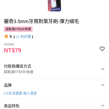
麗奇3.5mm牙周對策牙刷-彈力細毛
超取滿NT$390免運
5
(
11
則評價
)
NT$95
NT$79
付款與運送方式
超取滿NT$390免運
付款方式
品牌
POYA支付
LG生活健康 個人清潔
信用卡一次付款
商品特色
超商取貨付款