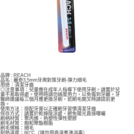
品牌 : REACH
品名 : 麗奇3.5mm牙周對策牙刷-彈力細毛
用途：清潔牙齒
◎注意事項：兒童應在成年人指導下使用牙刷。請置於兒
童不易取得處。使用時請勿過度用力，以免傷到牙齦。牙
醫師建議每三個月應更換牙刷，若刷毛開叉時請提前更
換。
使用方法：搭配牙膏以正確刷牙習慣清潔牙齒
保存方式：請置於乾燥陰涼處，避免陽光直接曝曬
刷柄材質：聚丙烯，熱塑性彈性塑膠
刷毛材質：飽和聚酯樹脂
刷毛規格：細毛
耐熱溫度：80°C（請勿用高溫煮沸消毒）