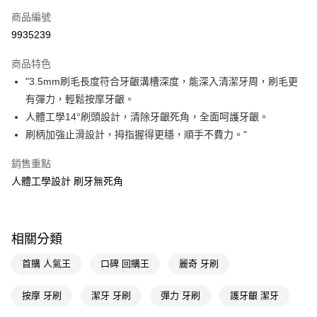
商品編號
LINE Pay
9935239
Apple Pay
商品特色
街口支付
"3.5mm刷毛長度符合牙齦溝槽深度，能深入清潔牙周，刷毛更
悠遊付
有彈力，輕鬆按摩牙齦。
人體工學14°刷頭設計，清除牙齦死角，全面呵護牙齦。
Google Pay
刷柄加強止滑設計，拇指握得更穩，順手不費力。"
AFTEE先享後付
銷售重點
相關說明
人體工學設計 刷牙無死角
【關於「AFTEE先享後付」】
即享券
AFTEE先享後付是「在收到商品之後才付款」的支付方式。 讓您購物簡單
便利好安心！
１．簡單：不需註冊會員、不需綁卡、不需儲值。
運送方式
２．便利：只要手機號碼，簡訊認證，即可結帳。
相關分類
３．安心：先確認商品／服務後，再付款。
全家取貨付款
首購 人氣王
口碑 回購王
麗奇 牙刷
每筆NT$65，滿NT$390(含以上)免運費
【「AFTEE先享後付」結帳流程】
１．於結帳方式選擇「AFTEE先享後付」後，將跳轉至「AFTEE先享後付」
付款後全家取貨
按摩 牙刷
潔牙 牙刷
彈力 牙刷
護牙齦 潔牙
結帳頁面，進行簡訊認證並確認金額後，即可完成結帳。
２．訂單成立數日內，您將收到繳費通知簡訊。
每筆NT$65，滿NT$390(含以上)免運費