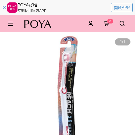
POYA寶雅
開啟APP
立刻使用官方APP
0
1
/
1