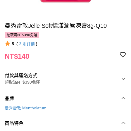
曼秀雷敦Jelle Soft恬漾潤唇凍膏8g-Q10
超取滿NT$390免運
5
(
3
則評價
)
NT$140
付款與運送方式
超取滿NT$390免運
付款方式
品牌
POYA支付
曼秀雷敦 Mentholatum
信用卡一次付款
商品特色
超商取貨付款