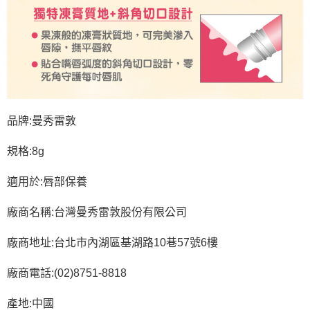
品牌:曼秀雷敦
規格:8g
適用於:唇部保養
廠商名稱:台灣曼秀雷敦股份有限公司
廠商地址:台北市內湖區基湖路10巷57號6樓
廠商電話:(02)8751-8818
產地:中國