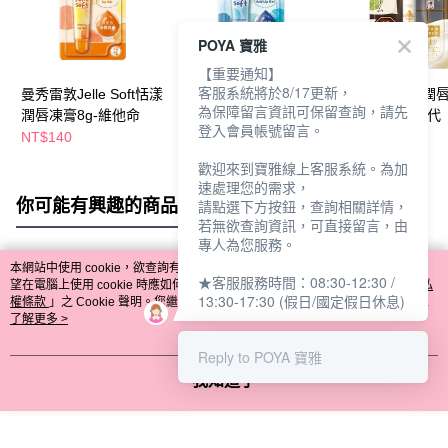
POYA 寶雅
【重要通知】
客服系統將於8/17更新，
曼秀雷敦Jelle Soft恬漾
曼秀雷敦Jelle Soft恬漾
曼秀雷敦柔霜潤
為保障留言資訊可保留查詢，請先
潤唇凍膏8g-維他命
潤唇凍膏8g-玻尿酸
3.3g-哈密瓜聖代
登入會員帳號留言。
NT$140
NT$140
NT$99
NT$199
歡迎來到寶雅線上客服系統。為加
速處理您的需求，
你可能有興趣的商品
全站排行
請點選下方按鈕，查詢相關詳情，
若無欲查詢資訊，可直接留言，由
專人為您服務。
本網站中使用 cookie，欲查詢有關本網站使用 cookie 方式之詳情，及若您不希
★客服服務時間：08:30-12:30 /
熱門標籤
望在電腦上使用 cookie 時應如何變更電腦的 cookie 設定，請參閱本網站「
隱私
13:30-17:30 (假日/國定假日休息)
權條款
」之 Cookie 聲明。您繼續使用本網站即表示您同意本公司得按本網站使
用條款之 Cookie 聲明使用 cookie。
了解更多 >
Reply to POYA 寶雅
我知道了