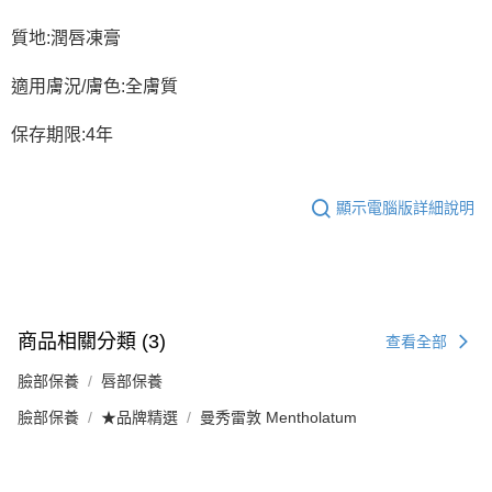
質地:潤唇凍膏
適用膚況/膚色:全膚質
保存期限:4年
顯示電腦版詳細說明
商品相關分類 (3)
查看全部
臉部保養
唇部保養
臉部保養
★品牌精選
曼秀雷敦 Mentholatum