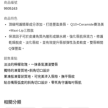
商品編號
LINE Pay
9935163
Apple Pay
商品特色
街口支付
頂級呵護精華成分添加，打造豐盈美唇， Q10+Ceramide賽洛美
悠遊付
+Maxi-Lip三胜肽
保濕因子可於皮膚角質內層形成鎖水網，強化唇肌保濕力，修護
Google Pay
乾燥脫皮、淡化唇紋，並有效提升唇部彈性及柔軟度，雙唇瞬間
AFTEE先享後付
Q彈豐盈。
相關說明
銷售重點
【關於「AFTEE先享後付」】
即享券
AFTEE先享後付是「在收到商品之後才付款」的支付方式。 讓您購物簡單
淡淡的檸檬玫瑰，一抹香氣瀰漫雙唇
便利好安心！
獨特的凍膏質地+斜角切口設計
１．簡單：不需註冊會員、不需綁卡、不需儲值。
運送方式
２．便利：只要手機號碼，簡訊認證，即可結帳。
果凍般凍膏狀質地，可完美滲入唇隙，撫平唇紋
３．安心：先確認商品／服務後，再付款。
全家取貨付款
貼合嘴唇弧度的斜角切口設計，零死角守護每吋唇肌
每筆NT$65，滿NT$390(含以上)免運費
【「AFTEE先享後付」結帳流程】
１．於結帳方式選擇「AFTEE先享後付」後，將跳轉至「AFTEE先享後付」
付款後全家取貨
結帳頁面，進行簡訊認證並確認金額後，即可完成結帳。
相關分類
２．訂單成立數日內，您將收到繳費通知簡訊。
每筆NT$65，滿NT$390(含以上)免運費
３．收到繳費通知簡訊後14天內，點擊此簡訊中的連結，可透過四大超商／