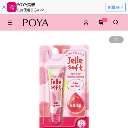
POYA寶雅
開啟APP
立刻使用官方APP
0
1
/
1