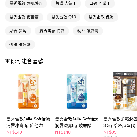
曼秀雷敦 唇肌護理
首購 人氣王
口碑 回購王
ATM／網路銀行／等多元方式進行付款，方視為交易完成。
萊爾富取貨付款
※ 請注意：結帳手續完成當下不需立刻繳費，但若您需要取消訂單，請聯絡
每筆NT$65，滿NT$490(含以上)免運費
購買商品的店家。未經商家同意取消之訂單仍視為有效，需透過AFTEE先享
曼秀雷敦 護唇膏
曼秀雷敦 Q10
曼秀雷敦 保濕
後付繳納相關費用。
付款後萊爾富取貨
※ 交易是否成功請以「AFTEE先享後付 」之結帳頁面顯示為準，若有關於
貼合 斜角
曼秀雷敦 潤唇
精華 護唇膏
是否繳費成功／繳費後需取消欲退款等相關疑問，請聯繫「AFTEE先享後付
每筆NT$65，滿NT$490(含以上)免運費
客戶支援中心」
https://netprotections.freshdesk.com/support/home
修護 護唇膏
7-11取貨付款
【注意事項】
１．透過由恩沛科技股份有限公司提供之「AFTEE先享後付」服務完成之交
每筆NT$65，滿NT$490(含以上)免運費
易，需依本服務之必要範圍內提供個人資料，並將交易相關給付款項請求債
🔻你可能會喜歡
權轉讓予恩沛科技股份有限公司。
付款後7-11取貨
２．關於個人資料處理事宜，請瀏覽以下網址：
每筆NT$65，滿NT$490(含以上)免運費
https://aftee.tw/terms/#terms3
３．未成年的使用者請事先徵得法定代理人或監護人之同意方可使用
宅配(本島)
「AFTEE先享後付」，若未經同意申辦者引起之損失，本公司不負相關責
任。
每筆NT$100，滿NT$790(含以上)免運費
４．使用「AFTEE先享後付」時，將依據個別帳號之用戶狀況，依本公司即
時審查核予不同之上限額度；若仍有額度不足之情形，本公司將視審查結果
付款後寶雅門市自取(由倉庫統一出貨)
請求用戶進行身份認證。
每筆NT$80，滿NT$290(含以上)免運費
５．嚴禁一人註冊多個帳號或使用他人資訊註冊。若發現惡意使用之情形，
曼秀雷敦Jelle Soft恬漾
曼秀雷敦Jelle Soft恬漾
曼秀雷敦柔霜潤
恩沛科技股份有限公司將有權停止該用戶之使用額度並採取法律行動。
潤唇凍膏8g-維他命
潤唇凍膏8g-玻尿酸
3.3g-哈密瓜聖代
NT$140
NT$140
NT$99