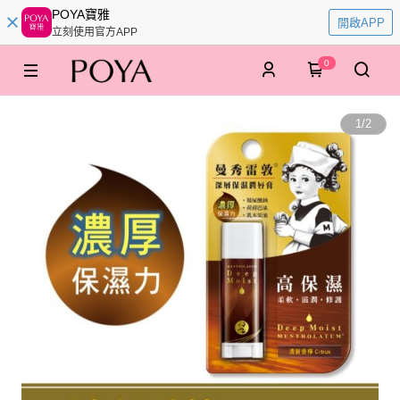
POYA寶雅
開啟APP
立刻使用官方APP
0
1
/
2