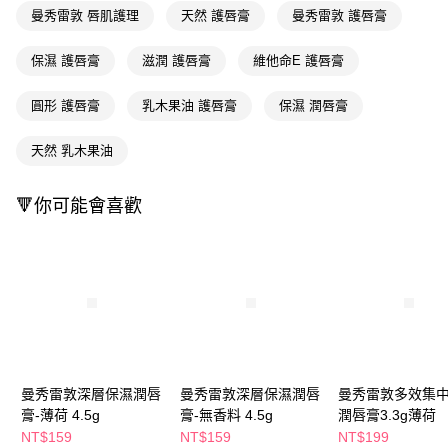
萊爾富取貨付款
※ 請注意：結帳手續完成當下不需立刻繳費，但若您需要取消訂單，請聯絡
曼秀雷敦 唇肌護理
天然 護唇膏
曼秀雷敦 護唇膏
每筆NT$65，滿NT$490(含以上)免運費
購買商品的店家。未經商家同意取消之訂單仍視為有效，需透過AFTEE先享
後付繳納相關費用。
保濕 護唇膏
滋潤 護唇膏
維他命E 護唇膏
付款後萊爾富取貨
※ 交易是否成功請以「AFTEE先享後付 」之結帳頁面顯示為準，若有關於
是否繳費成功／繳費後需取消欲退款等相關疑問，請聯繫「AFTEE先享後付
每筆NT$65，滿NT$490(含以上)免運費
客戶支援中心」
https://netprotections.freshdesk.com/support/home
圓形 護唇膏
乳木果油 護唇膏
保濕 潤唇膏
7-11取貨付款
【注意事項】
天然 乳木果油
１．透過由恩沛科技股份有限公司提供之「AFTEE先享後付」服務完成之交
每筆NT$65，滿NT$490(含以上)免運費
易，需依本服務之必要範圍內提供個人資料，並將交易相關給付款項請求債
權轉讓予恩沛科技股份有限公司。
付款後7-11取貨
🔻你可能會喜歡
２．關於個人資料處理事宜，請瀏覽以下網址：
每筆NT$65，滿NT$490(含以上)免運費
https://aftee.tw/terms/#terms3
３．未成年的使用者請事先徵得法定代理人或監護人之同意方可使用
宅配(本島)
「AFTEE先享後付」，若未經同意申辦者引起之損失，本公司不負相關責
任。
每筆NT$100，滿NT$790(含以上)免運費
４．使用「AFTEE先享後付」時，將依據個別帳號之用戶狀況，依本公司即
時審查核予不同之上限額度；若仍有額度不足之情形，本公司將視審查結果
付款後寶雅門市自取(由倉庫統一出貨)
請求用戶進行身份認證。
每筆NT$80，滿NT$290(含以上)免運費
５．嚴禁一人註冊多個帳號或使用他人資訊註冊。若發現惡意使用之情形，
恩沛科技股份有限公司將有權停止該用戶之使用額度並採取法律行動。
曼秀雷敦深層保濕潤唇
曼秀雷敦深層保濕潤唇
曼秀雷敦多效集
膏-薄荷 4.5g
膏-無香料 4.5g
潤唇膏3.3g薄荷
NT$159
NT$159
NT$199