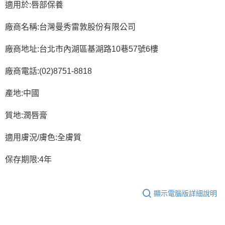
適用於:唇部保養
廠商名稱:台灣曼秀雷敦股份有限公司
廠商地址:台北市內湖區基湖路10巷57號6樓
廠商電話:(02)8751-8818
產地:中國
質地:潤唇膏
適用膚況/膚色:全膚質
保存期限:4年
顯示電腦版詳細說明