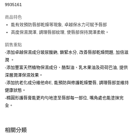
9935161
Apple Pay
商品特色
街口支付
能有效預防唇部乾燥等現象, 卓越保水力可賦予唇部
悠遊付
高度保濕潤澤, 調理唇部紋理, 使唇部保持潤澤柔軟。
Google Pay
銷售重點
-添加卓越保濕成分玻尿酸鈉, 鎖緊水分, 改善唇部乾燥問題, 加倍滋
AFTEE先享後付
潤 。
相關說明
-添加豐富天然植物保濕成分、酪梨油、乳木果油及荷荷巴油, 提供
【關於「AFTEE先享後付」】
即享券
AFTEE先享後付是「在收到商品之後才付款」的支付方式。 讓您購物簡單
深層潤澤保濕效果。
便利好安心！
-添加抗老化成分維他命E, 能預防與修護乾燥雙唇, 調理唇部並維持
１．簡單：不需註冊會員、不需綁卡、不需儲值。
運送方式
２．便利：只要手機號碼，簡訊認證，即可結帳。
健康狀態。
３．安心：先確認商品／服務後，再付款。
全家取貨付款
-橢圓形護唇膏能更均勻地塗至唇部每一部位, 嘴角處也能塗抹完
每筆NT$65，滿NT$390(含以上)免運費
全。
【「AFTEE先享後付」結帳流程】
１．於結帳方式選擇「AFTEE先享後付」後，將跳轉至「AFTEE先享後付」
付款後全家取貨
結帳頁面，進行簡訊認證並確認金額後，即可完成結帳。
２．訂單成立數日內，您將收到繳費通知簡訊。
每筆NT$65，滿NT$390(含以上)免運費
３．收到繳費通知簡訊後14天內，點擊此簡訊中的連結，可透過四大超商／
相關分類
ATM／網路銀行／等多元方式進行付款，方視為交易完成。