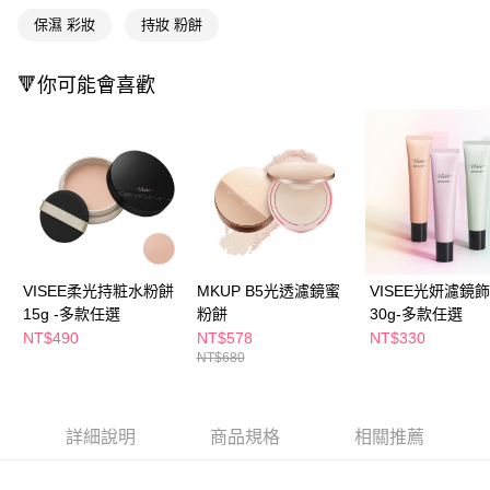
付款後全家取貨
結帳頁面，進行簡訊認證並確認金額後，即可完成結帳。
保濕 彩妝
持妝 粉餅
２．訂單成立數日內，您將收到繳費通知簡訊。
每筆NT$65，滿NT$390(含以上)免運費
３．收到繳費通知簡訊後14天內，點擊此簡訊中的連結，可透過四大超商／
ATM／網路銀行／等多元方式進行付款，方視為交易完成。
🔻你可能會喜歡
萊爾富取貨付款
※ 請注意：結帳手續完成當下不需立刻繳費，但若您需要取消訂單，請聯絡
每筆NT$65，滿NT$490(含以上)免運費
購買商品的店家。未經商家同意取消之訂單仍視為有效，需透過AFTEE先享
後付繳納相關費用。
付款後萊爾富取貨
※ 交易是否成功請以「AFTEE先享後付 」之結帳頁面顯示為準，若有關於
是否繳費成功／繳費後需取消欲退款等相關疑問，請聯繫「AFTEE先享後付
每筆NT$65，滿NT$490(含以上)免運費
客戶支援中心」
https://netprotections.freshdesk.com/support/home
7-11取貨付款
【注意事項】
１．透過由恩沛科技股份有限公司提供之「AFTEE先享後付」服務完成之交
每筆NT$65，滿NT$490(含以上)免運費
易，需依本服務之必要範圍內提供個人資料，並將交易相關給付款項請求債
VISEE柔光持粧水粉餅
MKUP B5光透濾鏡蜜
VISEE光妍濾鏡
權轉讓予恩沛科技股份有限公司。
付款後7-11取貨
２．關於個人資料處理事宜，請瀏覽以下網址：
15g -多款任選
粉餅
30g-多款任選
每筆NT$65，滿NT$490(含以上)免運費
https://aftee.tw/terms/#terms3
NT$490
NT$578
NT$330
３．未成年的使用者請事先徵得法定代理人或監護人之同意方可使用
NT$680
宅配(本島)
「AFTEE先享後付」，若未經同意申辦者引起之損失，本公司不負相關責
任。
每筆NT$100，滿NT$790(含以上)免運費
４．使用「AFTEE先享後付」時，將依據個別帳號之用戶狀況，依本公司即
時審查核予不同之上限額度；若仍有額度不足之情形，本公司將視審查結果
付款後寶雅門市自取(由倉庫統一出貨)
詳細說明
商品規格
相關推薦
請求用戶進行身份認證。
每筆NT$80，滿NT$290(含以上)免運費
５．嚴禁一人註冊多個帳號或使用他人資訊註冊。若發現惡意使用之情形，
恩沛科技股份有限公司將有權停止該用戶之使用額度並採取法律行動。