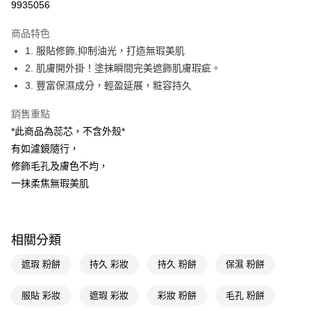
9935056
超商取貨付款
商品特色
LINE Pay
1. 服貼修飾,抑制油光，打造無瑕美肌
2. 肌膚開外掛！塗抹瞬間完美遮飾肌膚瑕疵。
Apple Pay
3. 豐富保濕成分，輕盈延展，粧容持久
街口支付
銷售重點
悠遊付
*此商品為蕊芯，不含外殼*
有如濾鏡隨行，
Google Pay
修飾毛孔及膚色不均，
AFTEE先享後付
一抹柔焦無瑕美肌
相關說明
【關於「AFTEE先享後付」】
即享券
AFTEE先享後付是「在收到商品之後才付款」的支付方式。 讓您購物簡單
便利好安心！
相關分類
１．簡單：不需註冊會員、不需綁卡、不需儲值。
運送方式
２．便利：只要手機號碼，簡訊認證，即可結帳。
遮瑕 粉餅
持久 彩妝
持久 粉餅
保濕 粉餅
３．安心：先確認商品／服務後，再付款。
全家取貨付款
每筆NT$65，滿NT$390(含以上)免運費
服貼 彩妝
遮瑕 彩妝
彩妝 粉餅
毛孔 粉餅
【「AFTEE先享後付」結帳流程】
１．於結帳方式選擇「AFTEE先享後付」後，將跳轉至「AFTEE先享後付」