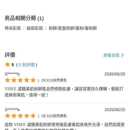
商品相關分類 (1)
時尚彩妝
臉部彩妝
粉餅/氣墊粉餅/蜜粉/蜜粉餅
評價
查看全部
5
(
5
則評價
)
S*******b
2026/06/25
|
OC410自然膚色
VISEE 濾鏡美肌粉餅能自然修飾肌膚，讓妝容更持久輝耀，輕鬆打
造無瑕美肌，值得一試！
S*******b
2026/06/25
|
OC410自然膚色
這款 VISEE 濾鏡美肌粉餅使用後肌膚看起來格外光滑，自然妝感很