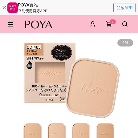
POYA寶雅
開啟APP
立刻使用官方APP
0
1
/
4