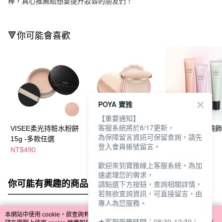
棒，真心推薦給想要提升妝容的朋友們！
🔻你可能會喜歡
POYA 寶雅
【重要通知】
客服系統將於8/17更新，
VISEE柔光持粧水粉餅
MKUP B5光透濾鏡蜜
VISEE光妍濾鏡
為保障留言資訊可保留查詢，請先
15g -多款任選
粉餅
30g-多款任選
登入會員帳號留言。
NT$490
NT$578
NT$330
NT$680
歡迎來到寶雅線上客服系統。為加
速處理您的需求，
你可能有興趣的商品
全站排行
請點選下方按鈕，查詢相關詳情，
若無欲查詢資訊，可直接留言，由
專人為您服務。
本網站中使用 cookie，欲查詢有關本網站使用 cookie 方式之詳情，及若您不希
★客服服務時間：08:30-12:30 /