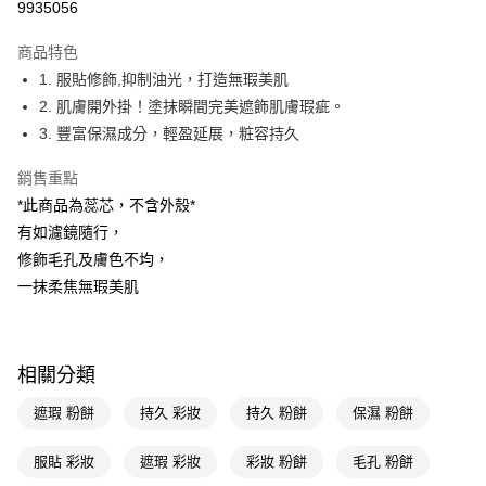
9935056
超商取貨付款
商品特色
LINE Pay
1. 服貼修飾,抑制油光，打造無瑕美肌
2. 肌膚開外掛！塗抹瞬間完美遮飾肌膚瑕疵。
Apple Pay
3. 豐富保濕成分，輕盈延展，粧容持久
街口支付
銷售重點
悠遊付
*此商品為蕊芯，不含外殼*
有如濾鏡隨行，
Google Pay
修飾毛孔及膚色不均，
AFTEE先享後付
一抹柔焦無瑕美肌
相關說明
【關於「AFTEE先享後付」】
即享券
AFTEE先享後付是「在收到商品之後才付款」的支付方式。 讓您購物簡單
便利好安心！
相關分類
１．簡單：不需註冊會員、不需綁卡、不需儲值。
運送方式
２．便利：只要手機號碼，簡訊認證，即可結帳。
遮瑕 粉餅
持久 彩妝
持久 粉餅
保濕 粉餅
３．安心：先確認商品／服務後，再付款。
全家取貨付款
每筆NT$65，滿NT$390(含以上)免運費
服貼 彩妝
遮瑕 彩妝
彩妝 粉餅
毛孔 粉餅
【「AFTEE先享後付」結帳流程】
１．於結帳方式選擇「AFTEE先享後付」後，將跳轉至「AFTEE先享後付」