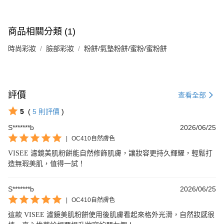
商品相關分類 (1)
時尚彩妝
臉部彩妝
粉餅/氣墊粉餅/蜜粉/蜜粉餅
評價
查看全部
5
(
5
則評價
)
S*******b
2026/06/25
|
OC410自然膚色
VISEE 濾鏡美肌粉餅能自然修飾肌膚，讓妝容更持久輝耀，輕鬆打
造無瑕美肌，值得一試！
S*******b
2026/06/25
|
OC410自然膚色
這款 VISEE 濾鏡美肌粉餅使用後肌膚看起來格外光滑，自然妝感很