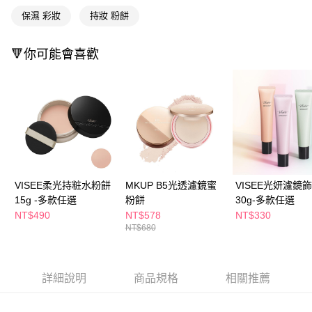
付款後全家取貨
結帳頁面，進行簡訊認證並確認金額後，即可完成結帳。
保濕 彩妝
持妝 粉餅
２．訂單成立數日內，您將收到繳費通知簡訊。
每筆NT$65，滿NT$390(含以上)免運費
３．收到繳費通知簡訊後14天內，點擊此簡訊中的連結，可透過四大超商／
ATM／網路銀行／等多元方式進行付款，方視為交易完成。
🔻你可能會喜歡
萊爾富取貨付款
※ 請注意：結帳手續完成當下不需立刻繳費，但若您需要取消訂單，請聯絡
每筆NT$65，滿NT$490(含以上)免運費
購買商品的店家。未經商家同意取消之訂單仍視為有效，需透過AFTEE先享
後付繳納相關費用。
付款後萊爾富取貨
※ 交易是否成功請以「AFTEE先享後付 」之結帳頁面顯示為準，若有關於
是否繳費成功／繳費後需取消欲退款等相關疑問，請聯繫「AFTEE先享後付
每筆NT$65，滿NT$490(含以上)免運費
客戶支援中心」
https://netprotections.freshdesk.com/support/home
7-11取貨付款
【注意事項】
１．透過由恩沛科技股份有限公司提供之「AFTEE先享後付」服務完成之交
每筆NT$65，滿NT$490(含以上)免運費
易，需依本服務之必要範圍內提供個人資料，並將交易相關給付款項請求債
VISEE柔光持粧水粉餅
MKUP B5光透濾鏡蜜
VISEE光妍濾鏡
權轉讓予恩沛科技股份有限公司。
付款後7-11取貨
２．關於個人資料處理事宜，請瀏覽以下網址：
15g -多款任選
粉餅
30g-多款任選
每筆NT$65，滿NT$490(含以上)免運費
https://aftee.tw/terms/#terms3
NT$490
NT$578
NT$330
３．未成年的使用者請事先徵得法定代理人或監護人之同意方可使用
NT$680
宅配(本島)
「AFTEE先享後付」，若未經同意申辦者引起之損失，本公司不負相關責
任。
每筆NT$100，滿NT$790(含以上)免運費
４．使用「AFTEE先享後付」時，將依據個別帳號之用戶狀況，依本公司即
時審查核予不同之上限額度；若仍有額度不足之情形，本公司將視審查結果
付款後寶雅門市自取(由倉庫統一出貨)
詳細說明
商品規格
相關推薦
請求用戶進行身份認證。
每筆NT$80，滿NT$290(含以上)免運費
５．嚴禁一人註冊多個帳號或使用他人資訊註冊。若發現惡意使用之情形，
恩沛科技股份有限公司將有權停止該用戶之使用額度並採取法律行動。