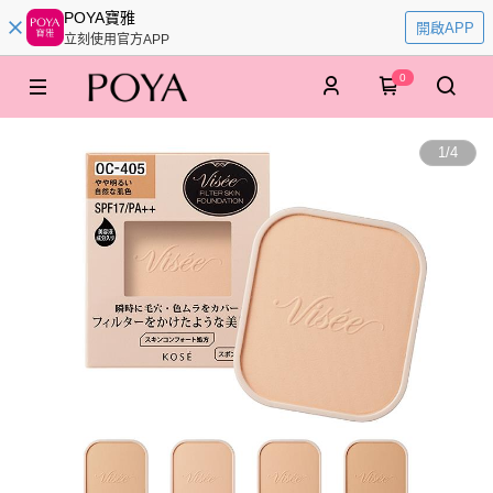
POYA寶雅
開啟APP
立刻使用官方APP
0
1
/
4