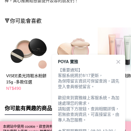
棒，真心推薦給想要提升妝容的朋友們！
🔻你可能會喜歡
POYA 寶雅
【重要通知】
客服系統將於8/17更新，
VISEE柔光持粧水粉餅
MKUP B5光透濾鏡蜜
VISEE光妍濾鏡
為保障留言資訊可保留查詢，請先
15g -多款任選
粉餅
30g-多款任選
登入會員帳號留言。
NT$490
NT$578
NT$330
NT$680
歡迎來到寶雅線上客服系統。為加
速處理您的需求，
你可能有興趣的商品
全站排行
請點選下方按鈕，查詢相關詳情，
若無欲查詢資訊，可直接留言，由
專人為您服務。
本網站中使用 cookie，欲查詢有關本網站使用 cookie 方式之詳情，及若您不希
★客服服務時間：08:30-12:30 /