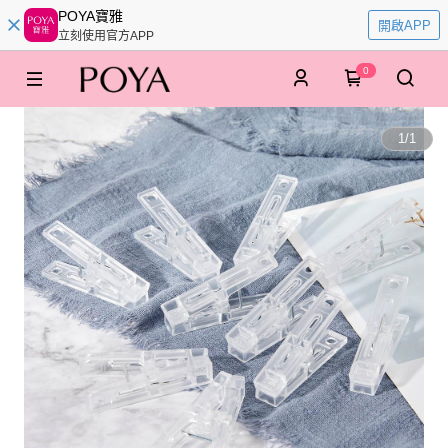
POYA寶雅
開啟APP
立刻使用官方APP
0
1
/
1