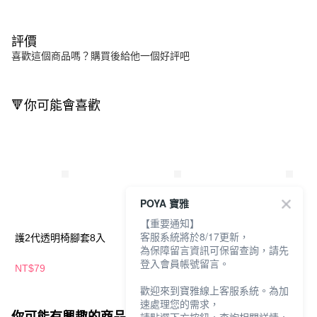
評價
喜歡這個商品嗎？購買後給他一個好評吧
🔻你可能會喜歡
POYA 寶雅
【重要通知】
客服系統將於8/17更新，
護2代透明椅腳套8入
瑪榭40丹無痕透明褲襪
3M透明繃20片
為保障留言資訊可保留查詢，請先
登入會員帳號留言。
NT$79
NT$109
NT$65
NT$75
歡迎來到寶雅線上客服系統。為加
速處理您的需求，
你可能有興趣的商品
全站排行