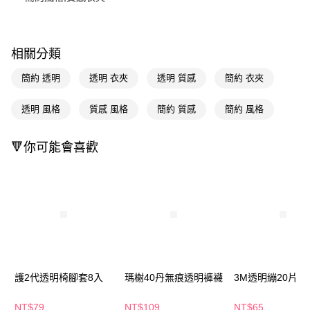
Apple Pay
街口支付
相關分類
悠遊付
簡約 透明
透明 衣夾
透明 質感
簡約 衣夾
Google Pay
透明 風格
質感 風格
簡約 質感
簡約 風格
AFTEE先享後付
相關說明
🔻你可能會喜歡
【關於「AFTEE先享後付」】
即享券
AFTEE先享後付是「在收到商品之後才付款」的支付方式。 讓您購物簡單
便利好安心！
１．簡單：不需註冊會員、不需綁卡、不需儲值。
運送方式
２．便利：只要手機號碼，簡訊認證，即可結帳。
３．安心：先確認商品／服務後，再付款。
全家取貨付款
每筆NT$65，滿NT$390(含以上)免運費
【「AFTEE先享後付」結帳流程】
１．於結帳方式選擇「AFTEE先享後付」後，將跳轉至「AFTEE先享後付」
付款後全家取貨
結帳頁面，進行簡訊認證並確認金額後，即可完成結帳。
護2代透明椅腳套8入
瑪榭40丹無痕透明褲襪
3M透明繃20片
２．訂單成立數日內，您將收到繳費通知簡訊。
每筆NT$65，滿NT$390(含以上)免運費
３．收到繳費通知簡訊後14天內，點擊此簡訊中的連結，可透過四大超商／
ATM／網路銀行／等多元方式進行付款，方視為交易完成。
NT$79
NT$109
NT$65