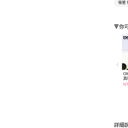
吸管 
🔻你
O
具
NT
詳細