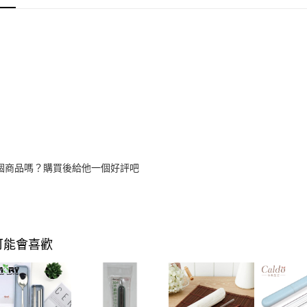
２．關於
付款後7-1
https://aft
每筆NT$6
３．未成
「AFTE
宅配(本島)
任。
４．使用「
每筆NT$1
即時審查
結果請求
付款後寶雅
５．嚴禁
每筆NT$8
形，恩沛
動。
個商品嗎？購買後給他一個好評吧
可能會喜歡