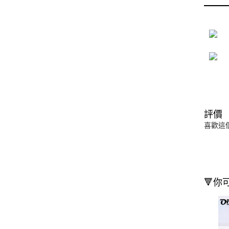
評價
喜歡這
🔻你