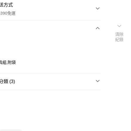
送方式
390免運
清除
紀錄
次付款
付款
具組,附袋
類 (3)
杯/壺
飲料提袋/杯瓶配件
📢
👑精緻出遊指南 08/05-08/18
滿$688享點數8%
y
📢
👑精緻出遊指南 08/05-08/18
隨身防護中
享後付