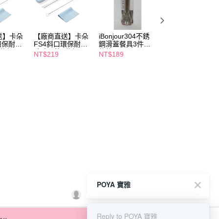
送】卡朵
【廠商直送】卡朵
iBonjour304不銹
【廠商直送】卡朵
環保耐熱
FS4斜口環保耐熱
鋼滑蓋餐具3件組-
FS1環保耐熱玻璃
5件組
玻璃吸管4件組
熊熊
吸管5件組
NT$219
NT$189
NT$269
POYA 寶雅
Reply to POYA 寶雅