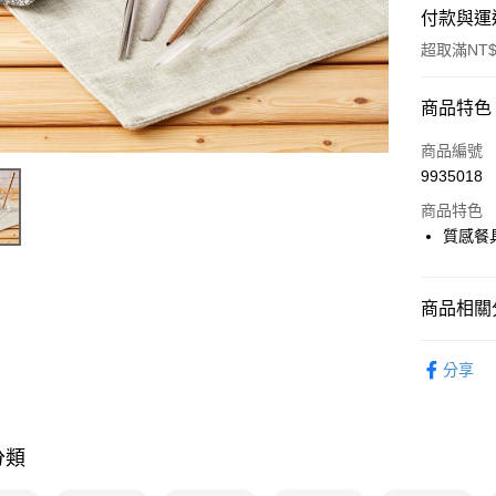
付款與運
超取滿NT$
付款方式
商品特色
POYA支付
商品編號
9935018
信用卡一
商品特色
超商取貨
質感餐
LINE Pay
商品相關分
Apple Pay
生活日用
街口支付
分享
📢主題活動
悠遊付
倍回饋
Google Pa
📢主題活動
分類
AFTEE先