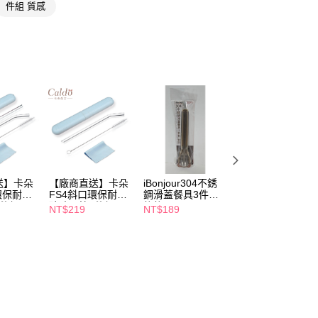
件組 質感
FTEE先享後付」】
先享後付是「在收到商品之後才付款」的支付方式。 讓您購物簡單
心！
：不需註冊會員、不需綁卡、不需儲值。
：只要手機號碼，簡訊認證，即可結帳。
：先確認商品／服務後，再付款。
付款
EE先享後付」結帳流程】
5，滿NT$390(含以上)免運費
方式選擇「AFTEE先享後付」後，將跳轉至「AFTEE先享後
頁面，進行簡訊認證並確認金額後，即可完成結帳。
家取貨
成立數日內，您將收到繳費通知簡訊。
費通知簡訊後14天內，點擊此簡訊中的連結，可透過四大超商
5，滿NT$390(含以上)免運費
網路銀行／等多元方式進行付款，方視為交易完成。
送】卡朵
【廠商直送】卡朵
iBonjour304不銹
【廠商直送】卡朵
：結帳手續完成當下不需立刻繳費，但若您需要取消訂單，請聯
貨付款
環保耐熱
FS4斜口環保耐熱
鋼滑蓋餐具3件組-
FS1環保耐熱玻璃
的店家。未經商家同意取消之訂單仍視為有效，需透過AFTEE
5件組
玻璃吸管4件組
熊熊
吸管5件組
繳納相關費用。
NT$219
NT$189
NT$269
5，滿NT$490(含以上)免運費
否成功請以「AFTEE先享後付 」之結帳頁面顯示為準，若有關於
功／繳費後需取消欲退款等相關疑問，請聯繫「AFTEE先享後
爾富取貨
援中心」
https://netprotections.freshdesk.com/support/home
5，滿NT$490(含以上)免運費
項】
付款
恩沛科技股份有限公司提供之「AFTEE先享後付」服務完成之
依本服務之必要範圍內提供個人資料，並將交易相關給付款項請
5，滿NT$490(含以上)免運費
讓予恩沛科技股份有限公司。