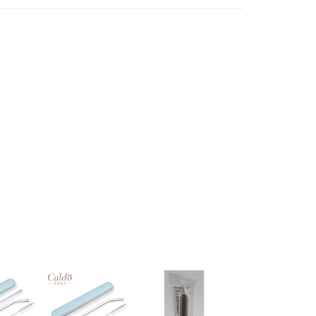
個人資料處理事宜，請瀏覽以下網址：
1取貨
ee.tw/terms/#terms3
5，滿NT$490(含以上)免運費
年的使用者請事先徵得法定代理人或監護人之同意方可使用
E先享後付」，若未經同意申辦者引起之損失，本公司不負相關責
AFTEE先享後付」時，將依據個別帳號之用戶狀況，依本公司
00，滿NT$790(含以上)免運費
核予不同之上限額度；若仍有額度不足之情形，本公司將視審查
用戶進行身份認證。
門市自取(由倉庫統一出貨)
一人註冊多個帳號或使用他人資訊註冊。若發現惡意使用之情
0，滿NT$290(含以上)免運費
科技股份有限公司將有權停止該用戶之使用額度並採取法律行