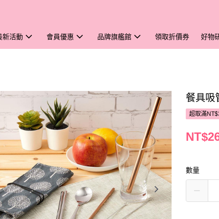
最新活動
會員優惠
品牌旗艦館
領取折價券
好物
餐具吸
超取滿NT$
NT$2
數量