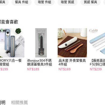
相關說明
餐具
餐具 件組
吸管 件組
吸管 質感
質感 餐具
【關於「A
即享券
AFTEE
便利好安
１．簡單
可能會喜歡
２．便利
運送方式
３．安心
全家取貨
【「AFT
每筆NT$6
１．於結帳
付」結帳
付款後全
２．訂單
３．收到繳
每筆NT$6
／ATM／
MORY六合一餐
iBonjour304不銹
品木屋 外食堂餐具
【廠商直
※ 請注意
萊爾富取
吸管組
鋼滑蓋餐具3件組
4件組
FS2斜口
絡購買商品
玻璃吸管
先享後付
$199
NT$189
NT$169
NT$239
每筆NT$6
※ 交易是
是否繳費成
付款後萊
付客戶支
每筆NT$6
【注意事
7-11取貨
１．透過由
交易，需
每筆NT$6
說明
相關推薦
求債權轉