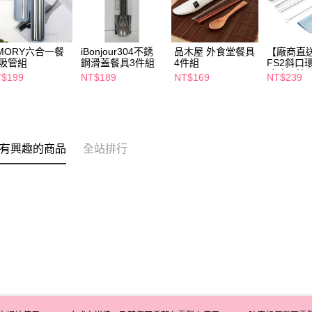
MORY六合一餐
iBonjour304不銹
品木屋 外食堂餐具
【廠商直
吸管組
鋼滑蓋餐具3件組
4件組
FS2斜口
玻璃吸管
$199
NT$189
NT$169
NT$239
有興趣的商品
全站排行