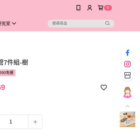
0
研究室
管7件組-樹
390免運
69