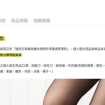
２．關於
付款後7-1
https://aft
每筆NT$6
３．未成
「AFTE
宅配(本島)
任。
說明
商品規格
相關推薦
４．使用「
每筆NT$1
即時審查
結果請求
付款後寶雅
５．嚴禁
您:
每筆NT$8
形，恩沛
動。
行政院公布「通訊交易解除權合理例外情事適用準則」，個人衛生用品除商品本
:
恕無法辦理退換貨
之個人衛生用品(口罩、刮鬍刀、除毛刀、紙尿褲、內衣褲(含隱形胸罩、胸扥、
褲、束腿、腰夾、內搭、泳裝、襪子。)