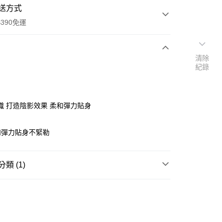
送方式
390免運
清除
紀錄
次付款
付款
織 打造陰影效果 柔和彈力貼身
和彈力貼身不緊勒
類 (1)
成人襪
絲襪/褲襪/大腿襪
y
享後付