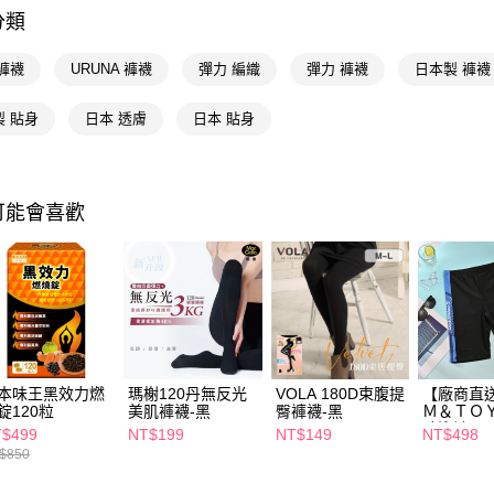
相關說明
分類
【關於「A
即享券
AFTEE
便利好安
褲襪
URUNA 褲襪
彈力 編織
彈力 褲襪
日本製 褲襪
１．簡單
２．便利
運送方式
製 貼身
日本 透膚
日本 貼身
３．安心
全家取貨
【「AFT
每筆NT$6
１．於結帳
付」結帳
可能會喜歡
付款後全
２．訂單
３．收到繳
每筆NT$6
／ATM／
※ 請注意
萊爾富取
絡購買商品
先享後付
每筆NT$6
※ 交易是
是否繳費成
付款後萊
付客戶支
本味王黑效力燃
瑪榭120丹無反光
VOLA 180D束腹提
【廠商直
每筆NT$6
錠120粒
美肌褲襪-黑
臀褲襪-黑
Ｍ＆ＴＯＹ
【注意事
膝泳褲-黑
$499
NT$199
NT$149
NT$498
7-11取貨
１．透過由
$850
交易，需
每筆NT$6
求債權轉