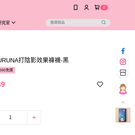
0
研究室
URUNA打陰影效果褲襪-黑
390免運
49