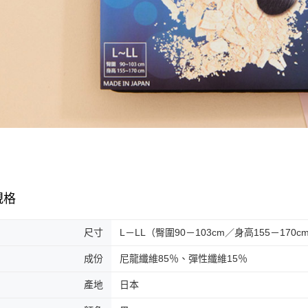
規格
尺寸
L－LL（臀圍90－103cm／身高155－170c
成份
尼龍纖維85％、彈性纖維15％
產地
日本