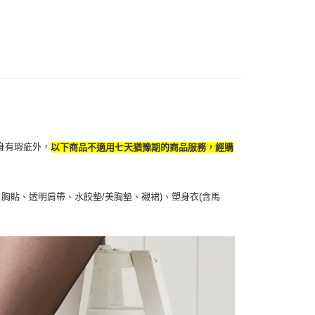
個人資料處理事宜，請瀏覽以下網址：
1取貨
ee.tw/terms/#terms3
5，滿NT$490(含以上)免運費
年的使用者請事先徵得法定代理人或監護人之同意方可使用
E先享後付」，若未經同意申辦者引起之損失，本公司不負相關責
AFTEE先享後付」時，將依據個別帳號之用戶狀況，依本公司
00，滿NT$790(含以上)免運費
核予不同之上限額度；若仍有額度不足之情形，本公司將視審查
用戶進行身份認證。
門市自取(由倉庫統一出貨)
一人註冊多個帳號或使用他人資訊註冊。若發現惡意使用之情
0，滿NT$290(含以上)免運費
科技股份有限公司將有權停止該用戶之使用額度並採取法律行
身有瑕疵外，
以下商品不適用七天猶豫期的商品服務，經購
胸貼、透明肩帶、水餃墊/美胸墊、襯裙)、塑身衣(含馬