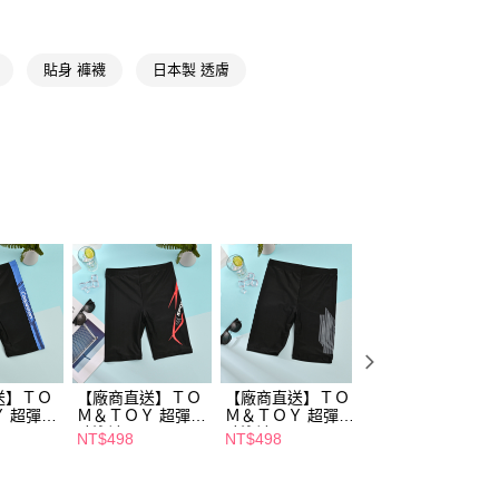
FTEE先享後付」】
先享後付是「在收到商品之後才付款」的支付方式。 讓您購物簡單
心！
貼身 褲襪
日本製 透膚
：不需註冊會員、不需綁卡、不需儲值。
：只要手機號碼，簡訊認證，即可結帳。
：先確認商品／服務後，再付款。
付款
EE先享後付」結帳流程】
5，滿NT$390(含以上)免運費
方式選擇「AFTEE先享後付」後，將跳轉至「AFTEE先享後
頁面，進行簡訊認證並確認金額後，即可完成結帳。
家取貨
成立數日內，您將收到繳費通知簡訊。
費通知簡訊後14天內，點擊此簡訊中的連結，可透過四大超商
5，滿NT$390(含以上)免運費
網路銀行／等多元方式進行付款，方視為交易完成。
：結帳手續完成當下不需立刻繳費，但若您需要取消訂單，請聯
貨付款
的店家。未經商家同意取消之訂單仍視為有效，需透過AFTEE
繳納相關費用。
5，滿NT$490(含以上)免運費
否成功請以「AFTEE先享後付 」之結帳頁面顯示為準，若有關於
功／繳費後需取消欲退款等相關疑問，請聯繫「AFTEE先享後
爾富取貨
援中心」
https://netprotections.freshdesk.com/support/home
送】ＴＯ
【廠商直送】ＴＯ
【廠商直送】ＴＯ
【廠商直送】ＴＯ
5，滿NT$490(含以上)免運費
 超彈及
Ｍ＆ＴＯＹ 超彈及
Ｍ＆ＴＯＹ 超彈及
Ｍ＆ＴＯＹ 超彈
項】
膝泳褲-黑
膝泳褲-黑
膝泳褲-黑
NT$498
NT$498
NT$498
付款
恩沛科技股份有限公司提供之「AFTEE先享後付」服務完成之
依本服務之必要範圍內提供個人資料，並將交易相關給付款項請
5，滿NT$490(含以上)免運費
讓予恩沛科技股份有限公司。