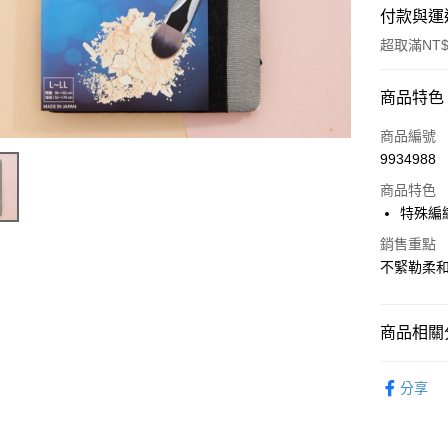
付款與運
超取滿NT$
付款方式
商品特色
POYA支付
商品編號
9934988
信用卡一
商品特色
超商取貨
特殊編
LINE Pay
銷售重點
不緊勒柔
Apple Pay
街口支付
商品相關分
悠遊付
優質帽襪
分享
Google Pa
AFTEE先