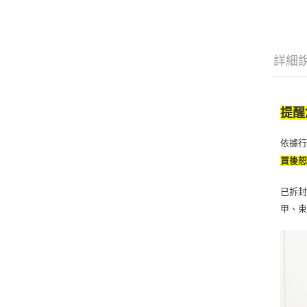
詳細
提醒
依據
買後
已拆封
甲、束