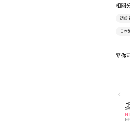
相關
透膚 
日本
🔻你
日
燒
NT
NT