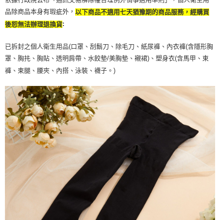
品除商品本身有瑕疵外，
以下商品不適用七天猶豫期的商品服務，經購買
:
後恕無法辦理退換貨
已拆封之個人衛生用品(口罩、刮鬍刀、除毛刀、紙尿褲、內衣褲(含隱形胸
罩、胸扥、胸貼、透明肩帶、水餃墊/美胸墊、襯裙)、塑身衣(含馬甲、束
褲、束腿、腰夾、內搭、泳裝、襪子。)