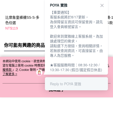
POYA 寶雅
【重要通知】
客服系統將於8/17更新，
比樂象童褲襪SS-S-多
童褲襪-多色多尺寸任
童比樂象半統襪-1
為保障留言資訊可保留查詢，請先
色任選
選
21cm-2雙入-多
登入會員帳號留言。
NT$119
NT$109
NT$115
歡迎來到寶雅線上客服系統。為加
速處理您的需求，
你可能有興趣的商品
全站排行
請點選下方按鈕，查詢相關詳情，
若無欲查詢資訊，可直接留言，由
專人為您服務。
本網站中使用 cookie，欲查詢有關本網站使用 cookie 方式之詳情，及若您不希
★客服服務時間：08:30-12:30 /
熱門標籤
望在電腦上使用 cookie 時應如何變更電腦的 cookie 設定，請參閱本網站「
隱私
13:30-17:30 (假日/國定假日休息)
權條款
」之 Cookie 聲明。您繼續使用本網站即表示您同意本公司得按本網站使
用條款之 Cookie 聲明使用 cookie。
了解更多 >
Reply to POYA 寶雅
我知道了