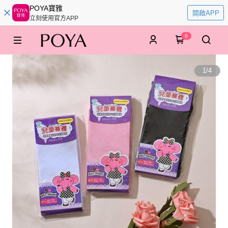
POYA寶雅
開啟APP
立刻使用官方APP
0
1
/
4