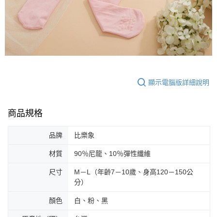
顯示電腦版詳細說明
商品規格
品牌
比樂象
材質
90％尼龍、10％彈性纖維
尺寸
M－L（年齡7－10歲、身高120－150公
分）
顏色
白、粉、黑