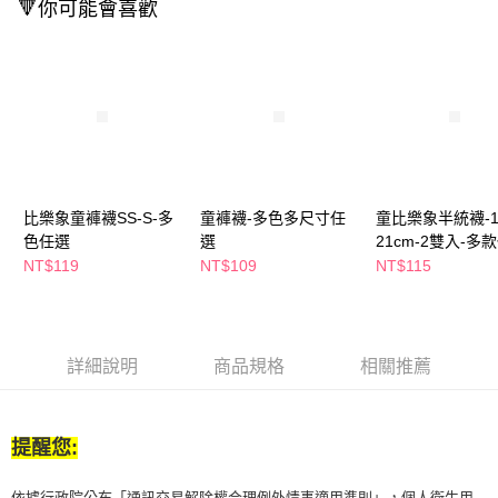
🔻你可能會喜歡
２．訂單成立數日內，您將收到繳費通知簡訊。
每筆NT$65，滿NT$390(含以上)免運費
３．收到繳費通知簡訊後14天內，點擊此簡訊中的連結，可透過四大超商／
ATM／網路銀行／等多元方式進行付款，方視為交易完成。
萊爾富取貨付款
※ 請注意：結帳手續完成當下不需立刻繳費，但若您需要取消訂單，請聯絡
每筆NT$65，滿NT$490(含以上)免運費
購買商品的店家。未經商家同意取消之訂單仍視為有效，需透過AFTEE先享
後付繳納相關費用。
付款後萊爾富取貨
※ 交易是否成功請以「AFTEE先享後付 」之結帳頁面顯示為準，若有關於
是否繳費成功／繳費後需取消欲退款等相關疑問，請聯繫「AFTEE先享後付
每筆NT$65，滿NT$490(含以上)免運費
客戶支援中心」
https://netprotections.freshdesk.com/support/home
7-11取貨付款
【注意事項】
比樂象童褲襪SS-S-多
童褲襪-多色多尺寸任
童比樂象半統襪-1
１．透過由恩沛科技股份有限公司提供之「AFTEE先享後付」服務完成之交
每筆NT$65，滿NT$490(含以上)免運費
色任選
選
21cm-2雙入-多
易，需依本服務之必要範圍內提供個人資料，並將交易相關給付款項請求債
NT$119
NT$109
NT$115
權轉讓予恩沛科技股份有限公司。
付款後7-11取貨
２．關於個人資料處理事宜，請瀏覽以下網址：
每筆NT$65，滿NT$490(含以上)免運費
https://aftee.tw/terms/#terms3
３．未成年的使用者請事先徵得法定代理人或監護人之同意方可使用
宅配(本島)
「AFTEE先享後付」，若未經同意申辦者引起之損失，本公司不負相關責
詳細說明
商品規格
相關推薦
任。
每筆NT$100，滿NT$790(含以上)免運費
４．使用「AFTEE先享後付」時，將依據個別帳號之用戶狀況，依本公司即
時審查核予不同之上限額度；若仍有額度不足之情形，本公司將視審查結果
付款後寶雅門市自取(由倉庫統一出貨)
請求用戶進行身份認證。
提醒您:
每筆NT$80，滿NT$290(含以上)免運費
５．嚴禁一人註冊多個帳號或使用他人資訊註冊。若發現惡意使用之情形，
恩沛科技股份有限公司將有權停止該用戶之使用額度並採取法律行動。
依據行政院公布「通訊交易解除權合理例外情事適用準則」，個人衛生用