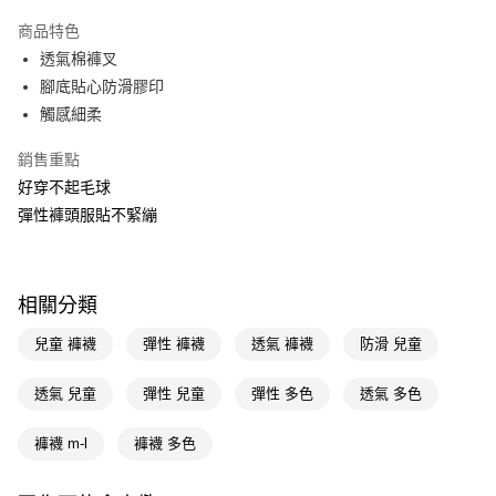
超商取貨付款
商品特色
LINE Pay
透氣棉褲叉
腳底貼心防滑膠印
Apple Pay
觸感細柔
街口支付
銷售重點
悠遊付
好穿不起毛球
彈性褲頭服貼不緊繃
Google Pay
AFTEE先享後付
相關說明
相關分類
【關於「AFTEE先享後付」】
即享券
AFTEE先享後付是「在收到商品之後才付款」的支付方式。 讓您購物簡單
兒童 褲襪
彈性 褲襪
透氣 褲襪
防滑 兒童
便利好安心！
１．簡單：不需註冊會員、不需綁卡、不需儲值。
運送方式
２．便利：只要手機號碼，簡訊認證，即可結帳。
透氣 兒童
彈性 兒童
彈性 多色
透氣 多色
３．安心：先確認商品／服務後，再付款。
全家取貨付款
褲襪 m-l
褲襪 多色
每筆NT$65，滿NT$390(含以上)免運費
【「AFTEE先享後付」結帳流程】
１．於結帳方式選擇「AFTEE先享後付」後，將跳轉至「AFTEE先享後付」
付款後全家取貨
結帳頁面，進行簡訊認證並確認金額後，即可完成結帳。