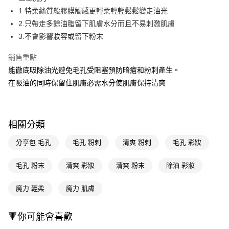
1.特柔絲質般膠膜觸感更輕柔輕輕鬆鬆變走油光
Apple Pay
2.只帶走多餘油脂留下肌膚水分而且不易刺激肌膚
街口支付
3.不會影響妝容或留下粉末
悠遊付
銷售重點
能徹底吸除油光避免毛孔受阻塞預防暗瘡和粉刺產生。
Google Pay
在吸油的同時保留住肌膚必需水分使肌膚保持清爽
AFTEE先享後付
相關說明
【關於「AFTEE先享後付」】
即享券
相關分類
AFTEE先享後付是「在收到商品之後才付款」的支付方式。 讓您購物簡單
便利好安心！
１．簡單：不需註冊會員、不需綁卡、不需儲值。
分享包 毛孔
毛孔 粉刺
清爽 粉刺
毛孔 彩妝
運送方式
２．便利：只要手機號碼，簡訊認證，即可結帳。
３．安心：先確認商品／服務後，再付款。
全家取貨付款
毛孔 粉末
清爽 彩妝
清爽 粉末
除油 彩妝
每筆NT$65，滿NT$390(含以上)免運費
【「AFTEE先享後付」結帳流程】
１．於結帳方式選擇「AFTEE先享後付」後，將跳轉至「AFTEE先享後付」
魔力 輕柔
魔力 肌膚
付款後全家取貨
結帳頁面，進行簡訊認證並確認金額後，即可完成結帳。
２．訂單成立數日內，您將收到繳費通知簡訊。
每筆NT$65，滿NT$390(含以上)免運費
🔻你可能會喜歡
３．收到繳費通知簡訊後14天內，點擊此簡訊中的連結，可透過四大超商／
ATM／網路銀行／等多元方式進行付款，方視為交易完成。