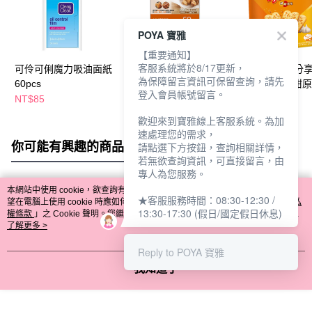
POYA 寶雅
【重要通知】
客服系統將於8/17更新，
可伶可俐魔力吸油面紙
炸物吸油紙-50枚
可口美酥隨手分
為保障留言資訊可保留查詢，請先
60pcs
22.5g-4入-鹹甜
登入會員帳號留言。
NT$85
NT$99
NT$59
NT$65
歡迎來到寶雅線上客服系統。為加
速處理您的需求，
你可能有興趣的商品
全站排行
請點選下方按鈕，查詢相關詳情，
若無欲查詢資訊，可直接留言，由
專人為您服務。
本網站中使用 cookie，欲查詢有關本網站使用 cookie 方式之詳情，及若您不希
★客服服務時間：08:30-12:30 /
熱門標籤
望在電腦上使用 cookie 時應如何變更電腦的 cookie 設定，請參閱本網站「
隱私
13:30-17:30 (假日/國定假日休息)
權條款
」之 Cookie 聲明。您繼續使用本網站即表示您同意本公司得按本網站使
用條款之 Cookie 聲明使用 cookie。
了解更多 >
Reply to POYA 寶雅
我知道了