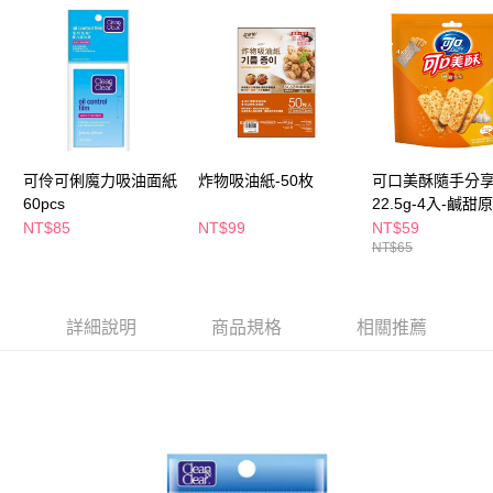
萊爾富取貨付款
※ 請注意：結帳手續完成當下不需立刻繳費，但若您需要取消訂單，請聯絡
每筆NT$65，滿NT$490(含以上)免運費
購買商品的店家。未經商家同意取消之訂單仍視為有效，需透過AFTEE先享
後付繳納相關費用。
付款後萊爾富取貨
※ 交易是否成功請以「AFTEE先享後付 」之結帳頁面顯示為準，若有關於
是否繳費成功／繳費後需取消欲退款等相關疑問，請聯繫「AFTEE先享後付
每筆NT$65，滿NT$490(含以上)免運費
客戶支援中心」
https://netprotections.freshdesk.com/support/home
7-11取貨付款
【注意事項】
１．透過由恩沛科技股份有限公司提供之「AFTEE先享後付」服務完成之交
每筆NT$65，滿NT$490(含以上)免運費
可伶可俐魔力吸油面紙
炸物吸油紙-50枚
可口美酥隨手分
易，需依本服務之必要範圍內提供個人資料，並將交易相關給付款項請求債
60pcs
22.5g-4入-鹹甜
權轉讓予恩沛科技股份有限公司。
付款後7-11取貨
NT$85
NT$99
NT$59
２．關於個人資料處理事宜，請瀏覽以下網址：
每筆NT$65，滿NT$490(含以上)免運費
NT$65
https://aftee.tw/terms/#terms3
３．未成年的使用者請事先徵得法定代理人或監護人之同意方可使用
宅配(本島)
「AFTEE先享後付」，若未經同意申辦者引起之損失，本公司不負相關責
任。
每筆NT$100，滿NT$790(含以上)免運費
詳細說明
商品規格
相關推薦
４．使用「AFTEE先享後付」時，將依據個別帳號之用戶狀況，依本公司即
時審查核予不同之上限額度；若仍有額度不足之情形，本公司將視審查結果
付款後寶雅門市自取(由倉庫統一出貨)
請求用戶進行身份認證。
每筆NT$80，滿NT$290(含以上)免運費
５．嚴禁一人註冊多個帳號或使用他人資訊註冊。若發現惡意使用之情形，
恩沛科技股份有限公司將有權停止該用戶之使用額度並採取法律行動。