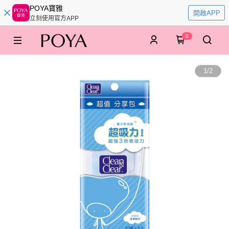
POYA寶雅
開啟APP
立刻使用官方APP
0
1
/
2