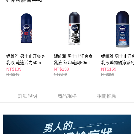
🔻你可能會喜歡
ATM／網路銀行／等多元方式進行付款，方視為交易完成。
萊爾富取貨付款
※ 請注意：結帳手續完成當下不需立刻繳費，但若您需要取消訂單，請聯絡
每筆NT$65，滿NT$490(含以上)免運費
購買商品的店家。未經商家同意取消之訂單仍視為有效，需透過AFTEE先享
後付繳納相關費用。
付款後萊爾富取貨
※ 交易是否成功請以「AFTEE先享後付 」之結帳頁面顯示為準，若有關於
是否繳費成功／繳費後需取消欲退款等相關疑問，請聯繫「AFTEE先享後付
每筆NT$65，滿NT$490(含以上)免運費
客戶支援中心」
https://netprotections.freshdesk.com/support/home
7-11取貨付款
【注意事項】
１．透過由恩沛科技股份有限公司提供之「AFTEE先享後付」服務完成之交
每筆NT$65，滿NT$490(含以上)免運費
易，需依本服務之必要範圍內提供個人資料，並將交易相關給付款項請求債
妮維雅 男士止汗爽身
妮維雅 男士止汗爽身
妮維雅 男士止汗
權轉讓予恩沛科技股份有限公司。
付款後7-11取貨
乳液 乾適活力50m
乳液 無印乾爽50ml
乳液瞬間酷涼系
２．關於個人資料處理事宜，請瀏覽以下網址：
NT$139
NT$139
NT$159
每筆NT$65，滿NT$490(含以上)免運費
https://aftee.tw/terms/#terms3
NT$249
NT$249
NT$259
３．未成年的使用者請事先徵得法定代理人或監護人之同意方可使用
宅配(本島)
「AFTEE先享後付」，若未經同意申辦者引起之損失，本公司不負相關責
任。
每筆NT$100，滿NT$790(含以上)免運費
４．使用「AFTEE先享後付」時，將依據個別帳號之用戶狀況，依本公司即
詳細說明
商品規格
相關推薦
時審查核予不同之上限額度；若仍有額度不足之情形，本公司將視審查結果
付款後寶雅門市自取(由倉庫統一出貨)
請求用戶進行身份認證。
每筆NT$80，滿NT$290(含以上)免運費
５．嚴禁一人註冊多個帳號或使用他人資訊註冊。若發現惡意使用之情形，
恩沛科技股份有限公司將有權停止該用戶之使用額度並採取法律行動。