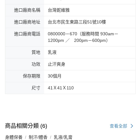
進口廠商名稱
台灣妮維雅
進口廠商地址
台北市民生東路三段51號10樓
進口廠商電話
0800000－670（服務時間 930am－
1200pm ／ 200pm－600pm）
質地
乳液
功效
止汗爽身
保存期限
30個月
尺寸
41Ｘ41Ｘ110
商品相關分類 (6)
查看全部
身體保養
制汗/體香
乳液/乳膏