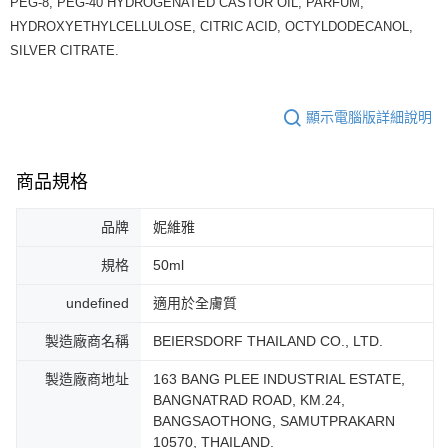
PEG-8, PEG-40 HYDROGENATED CASTOR OIL, PARFUM,
HYDROXYETHYLCELLULOSE, CITRIC ACID, OCTYLDODECANOL,
SILVER CITRATE.
顯示電腦版詳細說明
商品規格
品牌
妮維雅
規格
50ml
undefined
適用於全膚質
製造廠商名稱
BEIERSDORF THAILAND CO., LTD.
製造廠商地址
163 BANG PLEE INDUSTRIAL ESTATE,
BANGNATRAD ROAD, KM.24,
BANGSAOTHONG, SAMUTPRAKARN
10570, THAILAND.