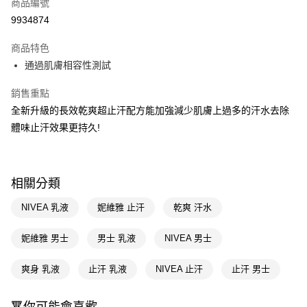
商品編號
LINE Pay
9934874
Apple Pay
商品特色
街口支付
通過肌膚相容性測試
悠遊付
銷售重點
Google Pay
全新升級的長效乾爽超止汗配方能加強減少肌膚上過多的汗水去除
體味止汗效果更持久!
AFTEE先享後付
相關說明
【關於「AFTEE先享後付」】
即享券
AFTEE先享後付是「在收到商品之後才付款」的支付方式。 讓您購物簡單
相關分類
便利好安心！
１．簡單：不需註冊會員、不需綁卡、不需儲值。
運送方式
NIVEA 乳液
妮維雅 止汗
乾爽 汗水
２．便利：只要手機號碼，簡訊認證，即可結帳。
３．安心：先確認商品／服務後，再付款。
全家取貨付款
妮維雅 男士
男士 乳液
NIVEA 男士
每筆NT$65，滿NT$390(含以上)免運費
【「AFTEE先享後付」結帳流程】
１．於結帳方式選擇「AFTEE先享後付」後，將跳轉至「AFTEE先享後付」
爽身 乳液
止汗 乳液
NIVEA 止汗
止汗 男士
付款後全家取貨
結帳頁面，進行簡訊認證並確認金額後，即可完成結帳。
２．訂單成立數日內，您將收到繳費通知簡訊。
每筆NT$65，滿NT$390(含以上)免運費
３．收到繳費通知簡訊後14天內，點擊此簡訊中的連結，可透過四大超商／