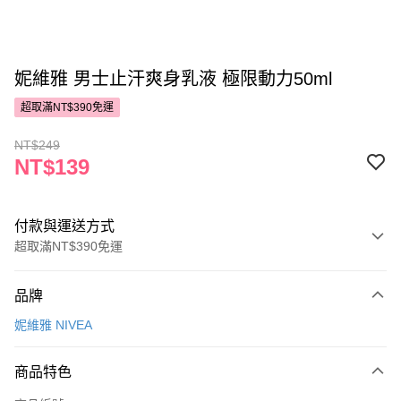
妮維雅 男士止汗爽身乳液 極限動力50ml
超取滿NT$390免運
NT$249
NT$139
付款與運送方式
超取滿NT$390免運
付款方式
品牌
POYA支付
妮維雅 NIVEA
信用卡一次付款
商品特色
超商取貨付款