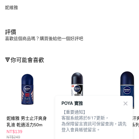
妮維雅
評價
喜歡這個商品嗎？購買後給他一個好評吧
🔻你可能會喜歡
POYA 寶雅
【重要通知】
客服系統將於8/17更新，
妮維雅 男士止汗爽身
妮維雅 男士止汗爽身
妮維雅 男士止汗
為保障留言資訊可保留查詢，請先
乳液 乾適活力50m
乳液 無印乾爽50ml
乳液瞬間酷涼系
登入會員帳號留言。
NT$139
NT$139
NT$159
NT$249
NT$249
NT$259