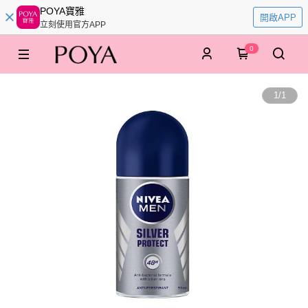
POYA寶雅
開啟APP
立刻使用官方APP
0
1
/
1