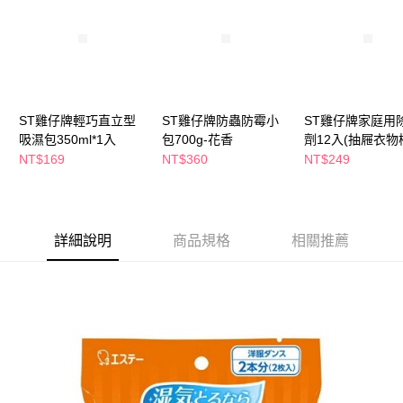
萊爾富取貨付款
※ 請注意：結帳手續完成當下不需立刻繳費，但若您需要取消訂單，請聯絡
每筆NT$65，滿NT$490(含以上)免運費
購買商品的店家。未經商家同意取消之訂單仍視為有效，需透過AFTEE先享
後付繳納相關費用。
付款後萊爾富取貨
※ 交易是否成功請以「AFTEE先享後付 」之結帳頁面顯示為準，若有關於
是否繳費成功／繳費後需取消欲退款等相關疑問，請聯繫「AFTEE先享後付
每筆NT$65，滿NT$490(含以上)免運費
客戶支援中心」
https://netprotections.freshdesk.com/support/home
7-11取貨付款
ST雞仔牌輕巧直立型
ST雞仔牌防蟲防霉小
ST雞仔牌家庭用
【注意事項】
１．透過由恩沛科技股份有限公司提供之「AFTEE先享後付」服務完成之交
吸濕包350ml*1入
包700g-花香
劑12入(抽屜衣物
每筆NT$65，滿NT$490(含以上)免運費
易，需依本服務之必要範圍內提供個人資料，並將交易相關給付款項請求債
NT$169
NT$360
NT$249
權轉讓予恩沛科技股份有限公司。
付款後7-11取貨
２．關於個人資料處理事宜，請瀏覽以下網址：
每筆NT$65，滿NT$490(含以上)免運費
https://aftee.tw/terms/#terms3
３．未成年的使用者請事先徵得法定代理人或監護人之同意方可使用
宅配(本島)
「AFTEE先享後付」，若未經同意申辦者引起之損失，本公司不負相關責
詳細說明
商品規格
相關推薦
任。
每筆NT$100，滿NT$790(含以上)免運費
４．使用「AFTEE先享後付」時，將依據個別帳號之用戶狀況，依本公司即
時審查核予不同之上限額度；若仍有額度不足之情形，本公司將視審查結果
付款後寶雅門市自取(由倉庫統一出貨)
請求用戶進行身份認證。
每筆NT$80，滿NT$290(含以上)免運費
５．嚴禁一人註冊多個帳號或使用他人資訊註冊。若發現惡意使用之情形，
恩沛科技股份有限公司將有權停止該用戶之使用額度並採取法律行動。