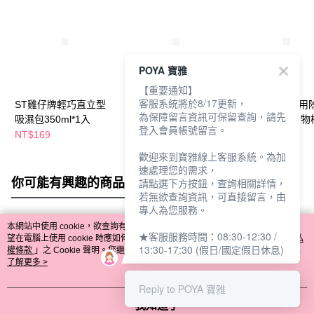
POYA 寶雅
【重要通知】
客服系統將於8/17更新，
ST雞仔牌輕巧直立型
ST雞仔牌防蟲防霉小
ST雞仔牌家庭用
為保障留言資訊可保留查詢，請先
吸濕包350ml*1入
包700g-花香
劑12入(抽屜衣物
登入會員帳號留言。
NT$169
NT$360
NT$249
歡迎來到寶雅線上客服系統。為加
速處理您的需求，
你可能有興趣的商品
全站排行
請點選下方按鈕，查詢相關詳情，
若無欲查詢資訊，可直接留言，由
專人為您服務。
本網站中使用 cookie，欲查詢有關本網站使用 cookie 方式之詳情，及若您不希
★客服服務時間：08:30-12:30 /
熱門標籤
望在電腦上使用 cookie 時應如何變更電腦的 cookie 設定，請參閱本網站「
隱私
13:30-17:30 (假日/國定假日休息)
權條款
」之 Cookie 聲明。您繼續使用本網站即表示您同意本公司得按本網站使
用條款之 Cookie 聲明使用 cookie。
了解更多 >
Reply to POYA 寶雅
我知道了