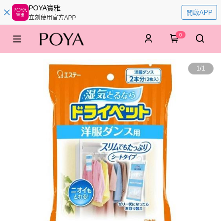
POYA寶雅
開啟APP
立刻使用官方APP
0
1
/
1