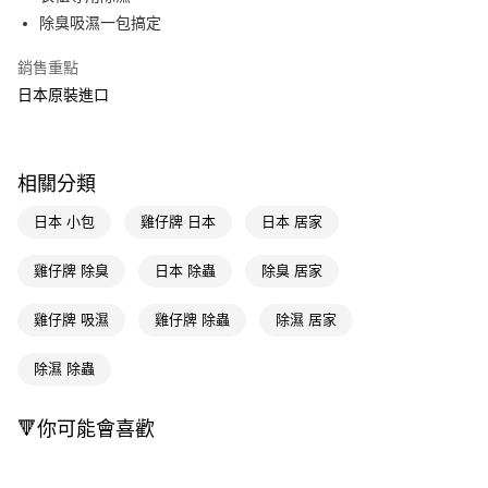
除臭吸濕一包搞定
Apple Pay
銷售重點
街口支付
日本原裝進口
悠遊付
Google Pay
相關分類
AFTEE先享後付
相關說明
日本 小包
雞仔牌 日本
日本 居家
【關於「AFTEE先享後付」】
即享券
AFTEE先享後付是「在收到商品之後才付款」的支付方式。 讓您購物簡單
雞仔牌 除臭
日本 除蟲
除臭 居家
便利好安心！
１．簡單：不需註冊會員、不需綁卡、不需儲值。
運送方式
雞仔牌 吸濕
雞仔牌 除蟲
除濕 居家
２．便利：只要手機號碼，簡訊認證，即可結帳。
３．安心：先確認商品／服務後，再付款。
全家取貨付款
除濕 除蟲
每筆NT$65，滿NT$390(含以上)免運費
【「AFTEE先享後付」結帳流程】
１．於結帳方式選擇「AFTEE先享後付」後，將跳轉至「AFTEE先享後付」
付款後全家取貨
結帳頁面，進行簡訊認證並確認金額後，即可完成結帳。
🔻你可能會喜歡
２．訂單成立數日內，您將收到繳費通知簡訊。
每筆NT$65，滿NT$390(含以上)免運費
３．收到繳費通知簡訊後14天內，點擊此簡訊中的連結，可透過四大超商／
ATM／網路銀行／等多元方式進行付款，方視為交易完成。