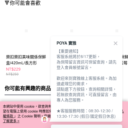
🔻你可能會喜歡
POYA 寶雅
【重要通知】
客服系統將於8/17更新，
樂扣樂扣美味關係保鮮
樂扣樂扣圓型微波保鮮
樂扣樂扣玻璃保
為保障留言資訊可保留查詢，請先
盒/420mL/長方形
盒1800ML
方形1040ml-藍莓
登入會員帳號留言。
NT$229
NT$169
NT$499
NT$259
NT$189
NT$559
歡迎來到寶雅線上客服系統。為加
速處理您的需求，
你可能有興趣的商品
全站排行
請點選下方按鈕，查詢相關詳情，
若無欲查詢資訊，可直接留言，由
專人為您服務。
本網站中使用 cookie，欲查詢有關本網站使用 cookie 方式之詳情，及若您不希
★客服服務時間：08:30-12:30 /
熱門標籤
望在電腦上使用 cookie 時應如何變更電腦的 cookie 設定，請參閱本網站「
隱私
13:30-17:30 (假日/國定假日休息)
權條款
」之 Cookie 聲明。您繼續使用本網站即表示您同意本公司得按本網站使
用條款之 Cookie 聲明使用 cookie。
了解更多 >