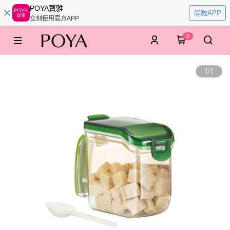
POYA寶雅
開啟APP
立刻使用官方APP
0
1
/
1