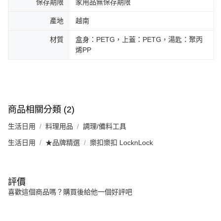
保存期限
家用品無保存期限
產地
越南
材質
盒身：PETG，上蓋：PETG，湯匙：聚丙
烯PP
商品相關分類 (2)
生活日用
料理用品
調理/備料工具
生活日用
★品牌精選
樂扣樂扣 LocknLock
評價
喜歡這個商品嗎？購買後給他一個好評吧