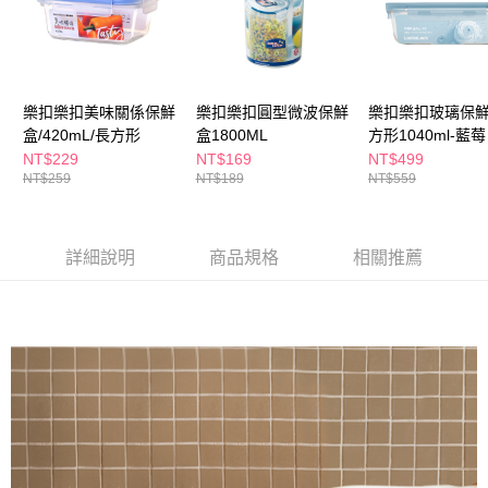
ATM／網路銀行／等多元方式進行付款，方視為交易完成。
萊爾富取貨付款
※ 請注意：結帳手續完成當下不需立刻繳費，但若您需要取消訂單，請聯絡
每筆NT$65，滿NT$490(含以上)免運費
購買商品的店家。未經商家同意取消之訂單仍視為有效，需透過AFTEE先享
後付繳納相關費用。
付款後萊爾富取貨
※ 交易是否成功請以「AFTEE先享後付 」之結帳頁面顯示為準，若有關於
是否繳費成功／繳費後需取消欲退款等相關疑問，請聯繫「AFTEE先享後付
樂扣樂扣美味關係保鮮
樂扣樂扣圓型微波保鮮
樂扣樂扣玻璃保
每筆NT$65，滿NT$490(含以上)免運費
客戶支援中心」
https://netprotections.freshdesk.com/support/home
盒/420mL/長方形
盒1800ML
方形1040ml-藍莓
7-11取貨付款
NT$229
NT$169
NT$499
【注意事項】
NT$259
NT$189
NT$559
１．透過由恩沛科技股份有限公司提供之「AFTEE先享後付」服務完成之交
每筆NT$65，滿NT$490(含以上)免運費
易，需依本服務之必要範圍內提供個人資料，並將交易相關給付款項請求債
權轉讓予恩沛科技股份有限公司。
付款後7-11取貨
２．關於個人資料處理事宜，請瀏覽以下網址：
每筆NT$65，滿NT$490(含以上)免運費
詳細說明
商品規格
相關推薦
https://aftee.tw/terms/#terms3
３．未成年的使用者請事先徵得法定代理人或監護人之同意方可使用
宅配(本島)
「AFTEE先享後付」，若未經同意申辦者引起之損失，本公司不負相關責
任。
每筆NT$100，滿NT$790(含以上)免運費
４．使用「AFTEE先享後付」時，將依據個別帳號之用戶狀況，依本公司即
時審查核予不同之上限額度；若仍有額度不足之情形，本公司將視審查結果
付款後寶雅門市自取(由倉庫統一出貨)
請求用戶進行身份認證。
每筆NT$80，滿NT$290(含以上)免運費
５．嚴禁一人註冊多個帳號或使用他人資訊註冊。若發現惡意使用之情形，
恩沛科技股份有限公司將有權停止該用戶之使用額度並採取法律行動。