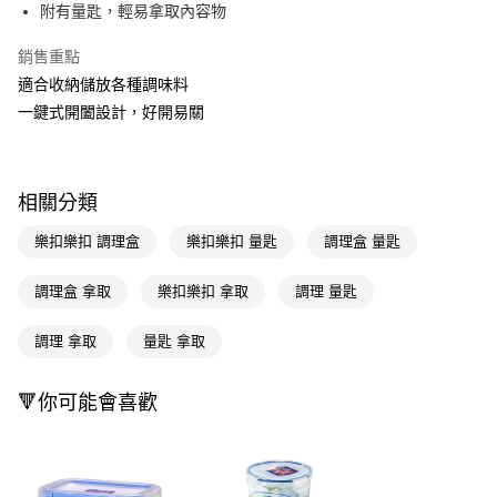
LINE Pay
附有量匙，輕易拿取內容物
Apple Pay
銷售重點
適合收納儲放各種調味料
街口支付
一鍵式開闔設計，好開易關
悠遊付
Google Pay
相關分類
AFTEE先享後付
相關說明
樂扣樂扣 調理盒
樂扣樂扣 量匙
調理盒 量匙
【關於「AFTEE先享後付」】
即享券
AFTEE先享後付是「在收到商品之後才付款」的支付方式。 讓您購物簡單
調理盒 拿取
樂扣樂扣 拿取
調理 量匙
便利好安心！
１．簡單：不需註冊會員、不需綁卡、不需儲值。
運送方式
調理 拿取
量匙 拿取
２．便利：只要手機號碼，簡訊認證，即可結帳。
３．安心：先確認商品／服務後，再付款。
全家取貨付款
每筆NT$65，滿NT$390(含以上)免運費
🔻你可能會喜歡
【「AFTEE先享後付」結帳流程】
１．於結帳方式選擇「AFTEE先享後付」後，將跳轉至「AFTEE先享後付」
付款後全家取貨
結帳頁面，進行簡訊認證並確認金額後，即可完成結帳。
２．訂單成立數日內，您將收到繳費通知簡訊。
每筆NT$65，滿NT$390(含以上)免運費
３．收到繳費通知簡訊後14天內，點擊此簡訊中的連結，可透過四大超商／