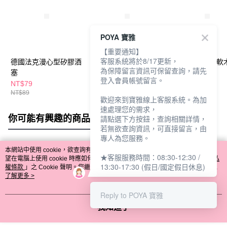
POYA 寶雅
【重要通知】
客服系統將於8/17更新，
德國法克漫心型矽膠酒
德國法克漫-高級軟木
德國法克漫-裝軟
為保障留言資訊可保留查詢，請先
塞
酒塞
塞四入
登入會員帳號留言。
NT$79
NT$116
NT$99
NT$89
NT$119
歡迎來到寶雅線上客服系統。為加
速處理您的需求，
你可能有興趣的商品
全站排行
請點選下方按鈕，查詢相關詳情，
若無欲查詢資訊，可直接留言，由
專人為您服務。
本網站中使用 cookie，欲查詢有關本網站使用 cookie 方式之詳情，及若您不希
★客服服務時間：08:30-12:30 /
熱門標籤
望在電腦上使用 cookie 時應如何變更電腦的 cookie 設定，請參閱本網站「
隱私
13:30-17:30 (假日/國定假日休息)
權條款
」之 Cookie 聲明。您繼續使用本網站即表示您同意本公司得按本網站使
用條款之 Cookie 聲明使用 cookie。
了解更多 >
Reply to POYA 寶雅
我知道了