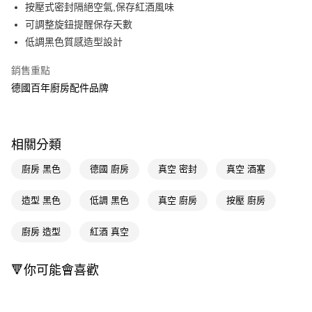
LINE Pay
按壓式密封隔絕空氣,保存紅酒風味
可調整旋鈕提醒保存天數
Apple Pay
低調黑色質感造型設計
街口支付
銷售重點
悠遊付
德國百年廚房配件品牌
Google Pay
AFTEE先享後付
相關分類
相關說明
【關於「AFTEE先享後付」】
廚房 黑色
德國 廚房
真空 密封
真空 酒塞
即享券
AFTEE先享後付是「在收到商品之後才付款」的支付方式。 讓您購物簡單
便利好安心！
造型 黑色
低調 黑色
真空 廚房
按壓 廚房
１．簡單：不需註冊會員、不需綁卡、不需儲值。
運送方式
２．便利：只要手機號碼，簡訊認證，即可結帳。
３．安心：先確認商品／服務後，再付款。
廚房 造型
紅酒 真空
全家取貨付款
每筆NT$65，滿NT$390(含以上)免運費
【「AFTEE先享後付」結帳流程】
１．於結帳方式選擇「AFTEE先享後付」後，將跳轉至「AFTEE先享後付」
🔻你可能會喜歡
付款後全家取貨
結帳頁面，進行簡訊認證並確認金額後，即可完成結帳。
２．訂單成立數日內，您將收到繳費通知簡訊。
每筆NT$65，滿NT$390(含以上)免運費
３．收到繳費通知簡訊後14天內，點擊此簡訊中的連結，可透過四大超商／