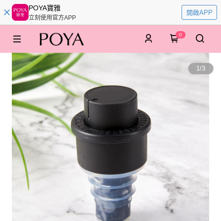
POYA寶雅
開啟APP
立刻使用官方APP
0
1
/
3