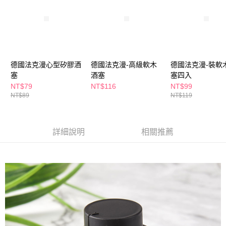
ATM／網路銀行／等多元方式進行付款，方視為交易完成。
萊爾富取貨付款
※ 請注意：結帳手續完成當下不需立刻繳費，但若您需要取消訂單，請聯絡
每筆NT$65，滿NT$490(含以上)免運費
購買商品的店家。未經商家同意取消之訂單仍視為有效，需透過AFTEE先享
後付繳納相關費用。
付款後萊爾富取貨
※ 交易是否成功請以「AFTEE先享後付 」之結帳頁面顯示為準，若有關於
是否繳費成功／繳費後需取消欲退款等相關疑問，請聯繫「AFTEE先享後付
每筆NT$65，滿NT$490(含以上)免運費
客戶支援中心」
https://netprotections.freshdesk.com/support/home
德國法克漫心型矽膠酒
德國法克漫-高級軟木
德國法克漫-裝軟
7-11取貨付款
塞
酒塞
塞四入
【注意事項】
１．透過由恩沛科技股份有限公司提供之「AFTEE先享後付」服務完成之交
每筆NT$65，滿NT$490(含以上)免運費
NT$79
NT$116
NT$99
易，需依本服務之必要範圍內提供個人資料，並將交易相關給付款項請求債
NT$89
NT$119
權轉讓予恩沛科技股份有限公司。
付款後7-11取貨
２．關於個人資料處理事宜，請瀏覽以下網址：
每筆NT$65，滿NT$490(含以上)免運費
https://aftee.tw/terms/#terms3
３．未成年的使用者請事先徵得法定代理人或監護人之同意方可使用
詳細說明
相關推薦
宅配(本島)
「AFTEE先享後付」，若未經同意申辦者引起之損失，本公司不負相關責
任。
每筆NT$100，滿NT$790(含以上)免運費
４．使用「AFTEE先享後付」時，將依據個別帳號之用戶狀況，依本公司即
時審查核予不同之上限額度；若仍有額度不足之情形，本公司將視審查結果
付款後寶雅門市自取(由倉庫統一出貨)
請求用戶進行身份認證。
每筆NT$80，滿NT$290(含以上)免運費
５．嚴禁一人註冊多個帳號或使用他人資訊註冊。若發現惡意使用之情形，
恩沛科技股份有限公司將有權停止該用戶之使用額度並採取法律行動。