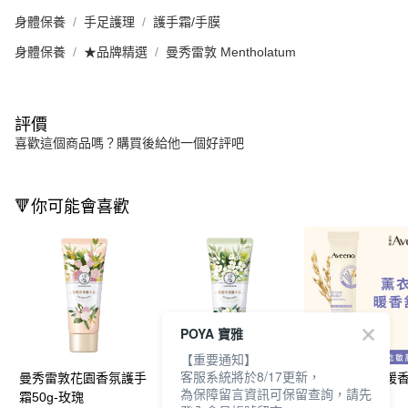
身體保養
手足護理
護手霜/手膜
身體保養
★品牌精選
曼秀雷敦 Mentholatum
評價
喜歡這個商品嗎？購買後給他一個好評吧
🔻你可能會喜歡
POYA 寶雅
【重要通知】
客服系統將於8/17更新，
曼秀雷敦花園香氛護手
曼秀雷敦花園香氛護手
艾惟諾薰衣草暖
為保障留言資訊可保留查詢，請先
霜50g-玫瑰
霜50g-茉莉
護手霜50g