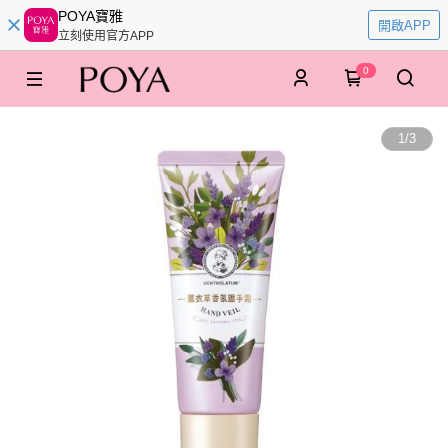
POYA寶雅
開啟APP
立刻使用官方APP
0
1
/
3