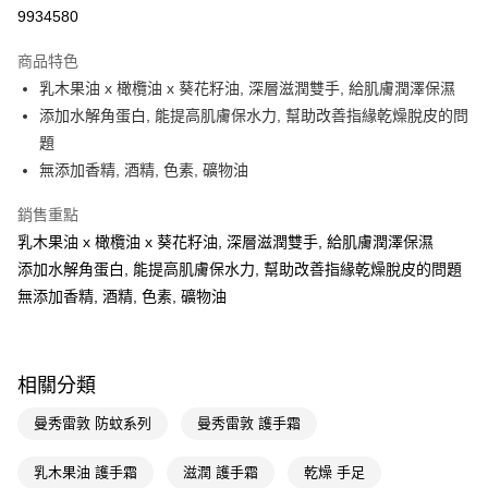
9934580
Apple Pay
商品特色
街口支付
乳木果油 x 橄欖油 x 葵花籽油, 深層滋潤雙手, 給肌膚潤澤保濕
悠遊付
添加水解角蛋白, 能提高肌膚保水力, 幫助改善指緣乾燥脫皮的問
題
Google Pay
無添加香精, 酒精, 色素, 礦物油
AFTEE先享後付
銷售重點
相關說明
乳木果油 x 橄欖油 x 葵花籽油, 深層滋潤雙手, 給肌膚潤澤保濕
【關於「AFTEE先享後付」】
即享券
AFTEE先享後付是「在收到商品之後才付款」的支付方式。 讓您購物簡單
添加水解角蛋白, 能提高肌膚保水力, 幫助改善指緣乾燥脫皮的問題
便利好安心！
無添加香精, 酒精, 色素, 礦物油
１．簡單：不需註冊會員、不需綁卡、不需儲值。
運送方式
２．便利：只要手機號碼，簡訊認證，即可結帳。
３．安心：先確認商品／服務後，再付款。
全家取貨付款
每筆NT$65，滿NT$390(含以上)免運費
【「AFTEE先享後付」結帳流程】
相關分類
１．於結帳方式選擇「AFTEE先享後付」後，將跳轉至「AFTEE先享後付」
付款後全家取貨
結帳頁面，進行簡訊認證並確認金額後，即可完成結帳。
曼秀雷敦 防蚊系列
曼秀雷敦 護手霜
２．訂單成立數日內，您將收到繳費通知簡訊。
每筆NT$65，滿NT$390(含以上)免運費
３．收到繳費通知簡訊後14天內，點擊此簡訊中的連結，可透過四大超商／
乳木果油 護手霜
滋潤 護手霜
乾燥 手足
ATM／網路銀行／等多元方式進行付款，方視為交易完成。