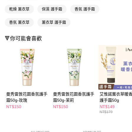
萊爾富取貨付款
※ 請注意：結帳手續完成當下不需立刻繳費，但若您需要取消訂單，請聯絡
每筆NT$65，滿NT$490(含以上)免運費
購買商品的店家。未經商家同意取消之訂單仍視為有效，需透過AFTEE先享
乾燥 薰衣草
保濕 護手霜
香氛 護手霜
後付繳納相關費用。
付款後萊爾富取貨
※ 交易是否成功請以「AFTEE先享後付 」之結帳頁面顯示為準，若有關於
香氛 薰衣草
薰衣草 護手霜
是否繳費成功／繳費後需取消欲退款等相關疑問，請聯繫「AFTEE先享後付
每筆NT$65，滿NT$490(含以上)免運費
客戶支援中心」
https://netprotections.freshdesk.com/support/home
7-11取貨付款
🔻你可能會喜歡
【注意事項】
１．透過由恩沛科技股份有限公司提供之「AFTEE先享後付」服務完成之交
每筆NT$65，滿NT$490(含以上)免運費
易，需依本服務之必要範圍內提供個人資料，並將交易相關給付款項請求債
權轉讓予恩沛科技股份有限公司。
付款後7-11取貨
２．關於個人資料處理事宜，請瀏覽以下網址：
每筆NT$65，滿NT$490(含以上)免運費
https://aftee.tw/terms/#terms3
３．未成年的使用者請事先徵得法定代理人或監護人之同意方可使用
宅配(本島)
「AFTEE先享後付」，若未經同意申辦者引起之損失，本公司不負相關責
任。
每筆NT$100，滿NT$790(含以上)免運費
４．使用「AFTEE先享後付」時，將依據個別帳號之用戶狀況，依本公司即
時審查核予不同之上限額度；若仍有額度不足之情形，本公司將視審查結果
曼秀雷敦花園香氛護手
曼秀雷敦花園香氛護手
艾惟諾薰衣草暖
付款後寶雅門市自取(由倉庫統一出貨)
請求用戶進行身份認證。
霜50g-玫瑰
霜50g-茉莉
護手霜50g
每筆NT$80，滿NT$290(含以上)免運費
５．嚴禁一人註冊多個帳號或使用他人資訊註冊。若發現惡意使用之情形，
NT$150
NT$150
NT$149
恩沛科技股份有限公司將有權停止該用戶之使用額度並採取法律行動。
NT$179