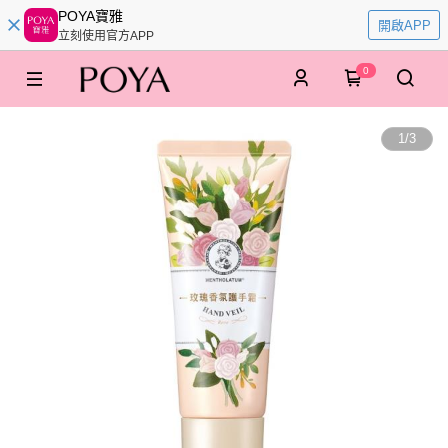
POYA寶雅
開啟APP
立刻使用官方APP
0
1
/
3