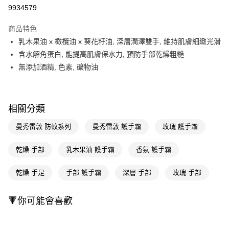
9934579
Apple Pay
商品特色
街口支付
乳木果油 x 橄欖油 x 葵花籽油, 深層潤澤雙手, 維持肌膚細緻光滑
悠遊付
含水解角蛋白, 能提高肌膚保水力, 預防手部乾燥粗糙
無添加酒精, 色素, 礦物油
Google Pay
AFTEE先享後付
相關說明
相關分類
【關於「AFTEE先享後付」】
即享券
AFTEE先享後付是「在收到商品之後才付款」的支付方式。 讓您購物簡單
曼秀雷敦 防蚊系列
曼秀雷敦 護手霜
玫瑰 護手霜
便利好安心！
１．簡單：不需註冊會員、不需綁卡、不需儲值。
運送方式
乾燥 手部
乳木果油 護手霜
香氛 護手霜
２．便利：只要手機號碼，簡訊認證，即可結帳。
３．安心：先確認商品／服務後，再付款。
全家取貨付款
乾燥 手足
手部 護手霜
深層 手部
玫瑰 手部
每筆NT$65，滿NT$390(含以上)免運費
【「AFTEE先享後付」結帳流程】
１．於結帳方式選擇「AFTEE先享後付」後，將跳轉至「AFTEE先享後付」
付款後全家取貨
結帳頁面，進行簡訊認證並確認金額後，即可完成結帳。
🔻你可能會喜歡
２．訂單成立數日內，您將收到繳費通知簡訊。
每筆NT$65，滿NT$390(含以上)免運費
３．收到繳費通知簡訊後14天內，點擊此簡訊中的連結，可透過四大超商／
ATM／網路銀行／等多元方式進行付款，方視為交易完成。