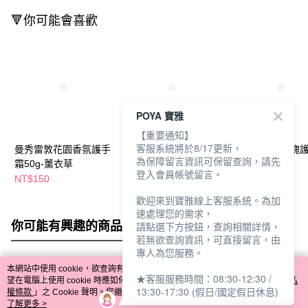
🔻你可能會喜歡
POYA 寶雅
【重要通知】
客服系統將於8/17更新，
曼秀雷敦花園香氛護手
曼秀雷敦花園香氛護手
小甘菊野生玫瑰
為保障留言資訊可保留查詢，請先
霜50g-薰衣草
霜50g-茉莉
75ml
登入會員帳號留言。
NT$150
NT$150
NT$198
歡迎來到寶雅線上客服系統。為加
速處理您的需求，
你可能有興趣的商品
全站排行
請點選下方按鈕，查詢相關詳情，
若無欲查詢資訊，可直接留言，由
專人為您服務。
本網站中使用 cookie，欲查詢有關本網站使用 cookie 方式之詳情，及若您不希
★客服服務時間：08:30-12:30 /
熱門標籤
望在電腦上使用 cookie 時應如何變更電腦的 cookie 設定，請參閱本網站「
隱私
13:30-17:30 (假日/國定假日休息)
權條款
」之 Cookie 聲明。您繼續使用本網站即表示您同意本公司得按本網站使
用條款之 Cookie 聲明使用 cookie。
了解更多 >