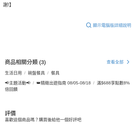
謝!】
顯示電腦版詳細說明
商品相關分類 (3)
查看全部
生活日用
碗盤餐具
餐具
📢主題活動📢
👑精緻出遊指南 08/05-08/18
滿$688享點數8%
倍回饋
評價
喜歡這個商品嗎？購買後給他一個好評吧