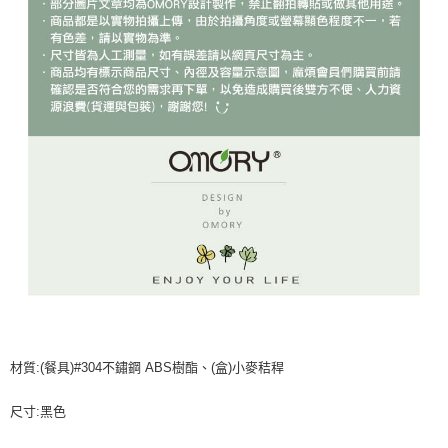
材質:(餐具)#304不鏽鋼 ABS樹酯、(盒)小麥秸稈
尺寸:黑色