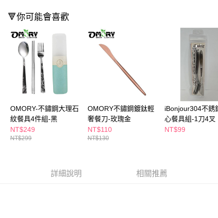
ATM／網路銀行／等多元方式進行付款，方視為交易完成。
萊爾富取貨付款
※ 請注意：結帳手續完成當下不需立刻繳費，但若您需要取消訂單，請聯絡
🔻你可能會喜歡
每筆NT$65，滿NT$490(含以上)免運費
購買商品的店家。未經商家同意取消之訂單仍視為有效，需透過AFTEE先享
後付繳納相關費用。
付款後萊爾富取貨
※ 交易是否成功請以「AFTEE先享後付 」之結帳頁面顯示為準，若有關於
是否繳費成功／繳費後需取消欲退款等相關疑問，請聯繫「AFTEE先享後付
每筆NT$65，滿NT$490(含以上)免運費
客戶支援中心」
https://netprotections.freshdesk.com/support/home
7-11取貨付款
【注意事項】
１．透過由恩沛科技股份有限公司提供之「AFTEE先享後付」服務完成之交
每筆NT$65，滿NT$490(含以上)免運費
易，需依本服務之必要範圍內提供個人資料，並將交易相關給付款項請求債
權轉讓予恩沛科技股份有限公司。
付款後7-11取貨
２．關於個人資料處理事宜，請瀏覽以下網址：
OMORY-不鏽鋼大理石
OMORY不鏽鋼鍍鈦輕
iBonjour304不
每筆NT$65，滿NT$490(含以上)免運費
https://aftee.tw/terms/#terms3
紋餐具4件組-黑
奢餐刀-玫瑰金
心餐具組-1刀4叉
３．未成年的使用者請事先徵得法定代理人或監護人之同意方可使用
NT$249
NT$110
NT$99
宅配(本島)
「AFTEE先享後付」，若未經同意申辦者引起之損失，本公司不負相關責
NT$299
NT$130
任。
每筆NT$100，滿NT$790(含以上)免運費
４．使用「AFTEE先享後付」時，將依據個別帳號之用戶狀況，依本公司即
時審查核予不同之上限額度；若仍有額度不足之情形，本公司將視審查結果
付款後寶雅門市自取(由倉庫統一出貨)
請求用戶進行身份認證。
詳細說明
相關推薦
每筆NT$80，滿NT$290(含以上)免運費
５．嚴禁一人註冊多個帳號或使用他人資訊註冊。若發現惡意使用之情形，
恩沛科技股份有限公司將有權停止該用戶之使用額度並採取法律行動。