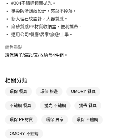
LINE Pay
#304不鏽鋼鏡面拋光。
筷尖防滑螺紋設計，夾菜不掉落。
Apple Pay
新大理石紋設計，大器質感。
街口支付
磨砂質感PP材質收納盒，便利攜帶。
適用公司/餐廳/居家/旅遊/上學。
悠遊付
銷售重點
Google Pay
環保筷子/湯匙/叉/收納盒4件組。
AFTEE先享後付
相關說明
【關於「AFTEE先享後付」】
即享券
相關分類
AFTEE先享後付是「在收到商品之後才付款」的支付方式。 讓您購物簡單
便利好安心！
１．簡單：不需註冊會員、不需綁卡、不需儲值。
環保 餐具
環保 旅遊
OMORY 餐具
運送方式
２．便利：只要手機號碼，簡訊認證，即可結帳。
３．安心：先確認商品／服務後，再付款。
全家取貨付款
不鏽鋼 餐具
拋光 不鏽鋼
攜帶 餐具
每筆NT$65，滿NT$390(含以上)免運費
【「AFTEE先享後付」結帳流程】
１．於結帳方式選擇「AFTEE先享後付」後，將跳轉至「AFTEE先享後付」
環保 PP材質
環保 居家
環保 不鏽鋼
付款後全家取貨
結帳頁面，進行簡訊認證並確認金額後，即可完成結帳。
２．訂單成立數日內，您將收到繳費通知簡訊。
每筆NT$65，滿NT$390(含以上)免運費
OMORY 不鏽鋼
３．收到繳費通知簡訊後14天內，點擊此簡訊中的連結，可透過四大超商／