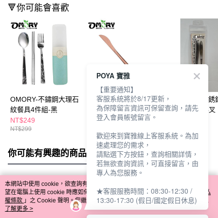
🔻你可能會喜歡
POYA 寶雅
【重要通知】
客服系統將於8/17更新，
OMORY-不鏽鋼大理石
OMORY不鏽鋼鍍鈦輕
iBonjour304不
為保障留言資訊可保留查詢，請先
紋餐具4件組-黑
奢餐刀-玫瑰金
心餐具組-1刀4叉
登入會員帳號留言。
NT$249
NT$110
NT$99
NT$299
NT$130
歡迎來到寶雅線上客服系統。為加
速處理您的需求，
你可能有興趣的商品
全站排行
請點選下方按鈕，查詢相關詳情，
若無欲查詢資訊，可直接留言，由
專人為您服務。
本網站中使用 cookie，欲查詢有關本網站使用 cookie 方式之詳情，及若您不希
★客服服務時間：08:30-12:30 /
熱門標籤
望在電腦上使用 cookie 時應如何變更電腦的 cookie 設定，請參閱本網站「
隱私
13:30-17:30 (假日/國定假日休息)
權條款
」之 Cookie 聲明。您繼續使用本網站即表示您同意本公司得按本網站使
用條款之 Cookie 聲明使用 cookie。
了解更多 >