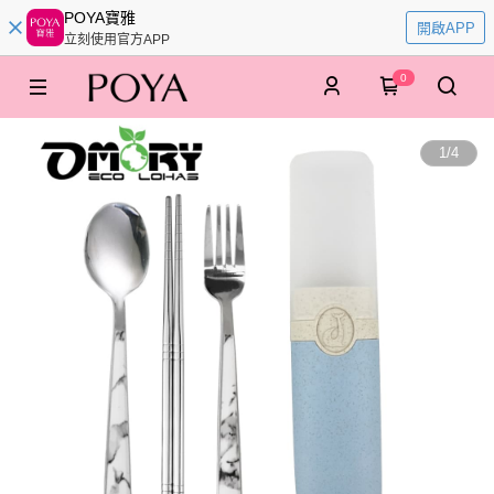
POYA寶雅
開啟APP
立刻使用官方APP
0
1
/
4