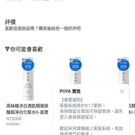
評價
喜歡這個商品嗎？購買後給他一個好評吧
🔻你可能會喜歡
POYA 寶雅
【重要通知】
客服系統將於8/17更新，
高絲植淬白潤肌精玻尿
高絲植淬白潤肌精玻尿
高絲植淬白潤肌
為保障留言資訊可保留查詢，請先
酸超淨白化粧水II-滋潤
酸超淨白乳液I-清爽
酸超淨白化粧水I
登入會員帳號留言。
NT$306
NT$306
NT$306
NT$360
NT$360
NT$360
歡迎來到寶雅線上客服系統。為加
速處理您的需求，