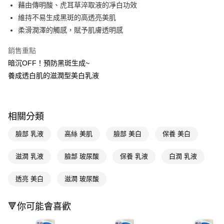
LINE Pay
藉由傳明酸、虎耳草淬取液的凈白功效
維持不易生成黑斑的高透亮美肌
Apple Pay
柔滑潤澤的觸感，賦予肌膚透明感
街口支付
銷售重點
悠遊付
暗沉OFF！預防黑斑生成~
養成透白肌的滋潤型美白乳液
Google Pay
AFTEE先享後付
相關說明
相關分類
【關於「AFTEE先享後付」】
即享券
AFTEE先享後付是「在收到商品之後才付款」的支付方式。 讓您購物簡單
臉部 乳液
高絲 美肌
臉部 美白
保養 美白
便利好安心！
１．簡單：不需註冊會員、不需綁卡、不需儲值。
運送方式
２．便利：只要手機號碼，簡訊認證，即可結帳。
滋潤 乳液
臉部 玻尿酸
保養 乳液
白潤 乳液
３．安心：先確認商品／服務後，再付款。
全家取貨付款
透亮 美白
滋潤 玻尿酸
每筆NT$65，滿NT$390(含以上)免運費
【「AFTEE先享後付」結帳流程】
１．於結帳方式選擇「AFTEE先享後付」後，將跳轉至「AFTEE先享後付」
付款後全家取貨
結帳頁面，進行簡訊認證並確認金額後，即可完成結帳。
🔻你可能會喜歡
２．訂單成立數日內，您將收到繳費通知簡訊。
每筆NT$65，滿NT$390(含以上)免運費
３．收到繳費通知簡訊後14天內，點擊此簡訊中的連結，可透過四大超商／