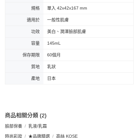
規格
單入 42x42x167 mm
適用於
一般性肌膚
功效
美白、潤澤臉部肌膚
容量
145mL
保存期限
60個月
質地
乳狀
產地
日本
商品相關分類 (2)
臉部保養
乳液/乳霜
時尚彩妝
★品牌精選
高絲 KOSE