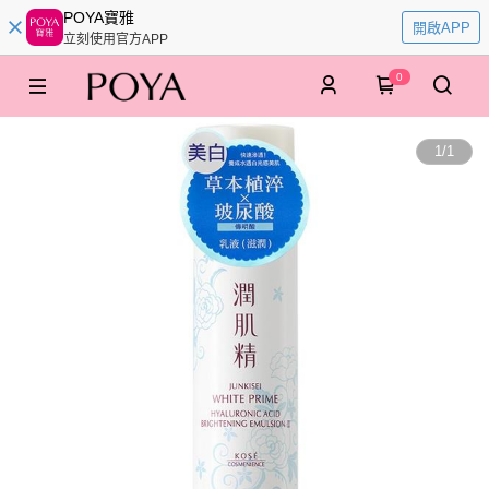
POYA寶雅
開啟APP
立刻使用官方APP
0
1
/
1