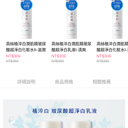
ATM／網路銀行／等多元方式進行付款，方視為交易完成。
萊爾富取貨付款
※ 請注意：結帳手續完成當下不需立刻繳費，但若您需要取消訂單，請聯絡
每筆NT$65，滿NT$490(含以上)免運費
購買商品的店家。未經商家同意取消之訂單仍視為有效，需透過AFTEE先享
後付繳納相關費用。
付款後萊爾富取貨
※ 交易是否成功請以「AFTEE先享後付 」之結帳頁面顯示為準，若有關於
是否繳費成功／繳費後需取消欲退款等相關疑問，請聯繫「AFTEE先享後付
每筆NT$65，滿NT$490(含以上)免運費
客戶支援中心」
https://netprotections.freshdesk.com/support/home
7-11取貨付款
【注意事項】
高絲植淬白潤肌精玻尿
高絲植淬白潤肌精玻尿
高絲植淬白潤肌
１．透過由恩沛科技股份有限公司提供之「AFTEE先享後付」服務完成之交
每筆NT$65，滿NT$490(含以上)免運費
酸超淨白化粧水II-滋潤
酸超淨白乳液I-清爽
酸超淨白化粧水I
易，需依本服務之必要範圍內提供個人資料，並將交易相關給付款項請求債
NT$306
NT$306
NT$306
權轉讓予恩沛科技股份有限公司。
付款後7-11取貨
NT$360
NT$360
NT$360
２．關於個人資料處理事宜，請瀏覽以下網址：
每筆NT$65，滿NT$490(含以上)免運費
https://aftee.tw/terms/#terms3
３．未成年的使用者請事先徵得法定代理人或監護人之同意方可使用
宅配(本島)
「AFTEE先享後付」，若未經同意申辦者引起之損失，本公司不負相關責
詳細說明
商品規格
相關推薦
任。
每筆NT$100，滿NT$790(含以上)免運費
４．使用「AFTEE先享後付」時，將依據個別帳號之用戶狀況，依本公司即
時審查核予不同之上限額度；若仍有額度不足之情形，本公司將視審查結果
付款後寶雅門市自取(由倉庫統一出貨)
請求用戶進行身份認證。
每筆NT$80，滿NT$290(含以上)免運費
５．嚴禁一人註冊多個帳號或使用他人資訊註冊。若發現惡意使用之情形，
恩沛科技股份有限公司將有權停止該用戶之使用額度並採取法律行動。