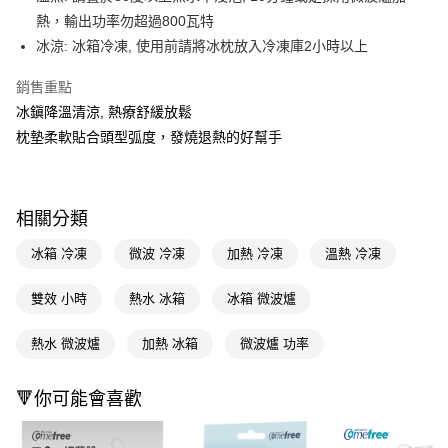
熱，輸出功率勿超過800瓦特
Apple Pay
冰涼: 冰箱冷凍, 使用前請將冰枕放入冷凍庫2小時以上
街口支付
銷售重點
悠遊付
冰鎭降溫清涼, 熱療舒緩放鬆
枕墊柔軟貼合頭型弧度，發燒退熱的好幫手
Google Pay
AFTEE先享後付
相關說明
相關分類
【關於「AFTEE先享後付」】
即享券
AFTEE先享後付是「在收到商品之後才付款」的支付方式。 讓您購物簡單
冰箱 冷凍
微波 冷凍
加熱 冷凍
溫熱 冷凍
便利好安心！
１．簡單：不需註冊會員、不需綁卡、不需儲值。
運送方式
２．便利：只要手機號碼，簡訊認證，即可結帳。
雙效 小時
熱水 冰箱
冰箱 微波爐
３．安心：先確認商品／服務後，再付款。
全家取貨付款
熱水 微波爐
加熱 冰箱
微波爐 功率
每筆NT$65，滿NT$390(含以上)免運費
【「AFTEE先享後付」結帳流程】
１．於結帳方式選擇「AFTEE先享後付」後，將跳轉至「AFTEE先享後付」
付款後全家取貨
結帳頁面，進行簡訊認證並確認金額後，即可完成結帳。
🔻你可能會喜歡
２．訂單成立數日內，您將收到繳費通知簡訊。
每筆NT$65，滿NT$390(含以上)免運費
３．收到繳費通知簡訊後14天內，點擊此簡訊中的連結，可透過四大超商／
ATM／網路銀行／等多元方式進行付款，方視為交易完成。