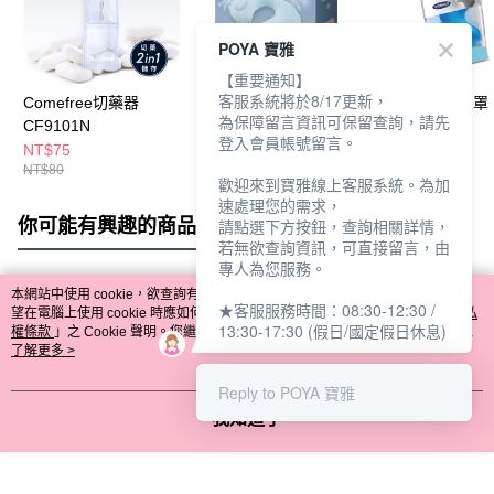
POYA 寶雅
【重要通知】
客服系統將於8/17更新，
Comefree切藥器
Comefree涼感充氣頸
Comefree舒眼罩
為保障留言資訊可保留查詢，請先
CF9101N
枕-淡粉
CF9911
登入會員帳號留言。
NT$75
NT$175
NT$150
NT$80
NT$239
歡迎來到寶雅線上客服系統。為加
速處理您的需求，
你可能有興趣的商品
全站排行
請點選下方按鈕，查詢相關詳情，
若無欲查詢資訊，可直接留言，由
專人為您服務。
本網站中使用 cookie，欲查詢有關本網站使用 cookie 方式之詳情，及若您不希
★客服服務時間：08:30-12:30 /
熱門標籤
望在電腦上使用 cookie 時應如何變更電腦的 cookie 設定，請參閱本網站「
隱私
13:30-17:30 (假日/國定假日休息)
權條款
」之 Cookie 聲明。您繼續使用本網站即表示您同意本公司得按本網站使
用條款之 Cookie 聲明使用 cookie。
了解更多 >
Reply to POYA 寶雅
我知道了