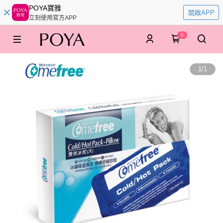
POYA寶雅
開啟APP
立刻使用官方APP
0
1
/
1