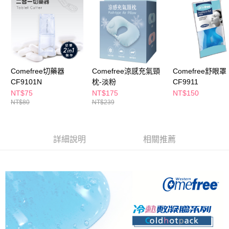
萊爾富取貨付款
※ 請注意：結帳手續完成當下不需立刻繳費，但若您需要取消訂單，請聯絡
每筆NT$65，滿NT$490(含以上)免運費
購買商品的店家。未經商家同意取消之訂單仍視為有效，需透過AFTEE先享
後付繳納相關費用。
付款後萊爾富取貨
※ 交易是否成功請以「AFTEE先享後付 」之結帳頁面顯示為準，若有關於
是否繳費成功／繳費後需取消欲退款等相關疑問，請聯繫「AFTEE先享後付
每筆NT$65，滿NT$490(含以上)免運費
客戶支援中心」
https://netprotections.freshdesk.com/support/home
7-11取貨付款
【注意事項】
Comefree切藥器
Comefree涼感充氣頸
Comefree舒眼罩
１．透過由恩沛科技股份有限公司提供之「AFTEE先享後付」服務完成之交
每筆NT$65，滿NT$490(含以上)免運費
CF9101N
枕-淡粉
CF9911
易，需依本服務之必要範圍內提供個人資料，並將交易相關給付款項請求債
NT$75
NT$175
NT$150
權轉讓予恩沛科技股份有限公司。
付款後7-11取貨
NT$80
NT$239
２．關於個人資料處理事宜，請瀏覽以下網址：
每筆NT$65，滿NT$490(含以上)免運費
https://aftee.tw/terms/#terms3
３．未成年的使用者請事先徵得法定代理人或監護人之同意方可使用
宅配(本島)
「AFTEE先享後付」，若未經同意申辦者引起之損失，本公司不負相關責
詳細說明
相關推薦
任。
每筆NT$100，滿NT$790(含以上)免運費
４．使用「AFTEE先享後付」時，將依據個別帳號之用戶狀況，依本公司即
時審查核予不同之上限額度；若仍有額度不足之情形，本公司將視審查結果
付款後寶雅門市自取(由倉庫統一出貨)
請求用戶進行身份認證。
每筆NT$80，滿NT$290(含以上)免運費
５．嚴禁一人註冊多個帳號或使用他人資訊註冊。若發現惡意使用之情形，
恩沛科技股份有限公司將有權停止該用戶之使用額度並採取法律行動。