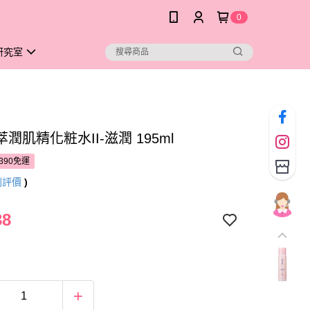
0
研究室
潤肌精化粧水II-滋潤 195ml
390免運
則評價
)
38