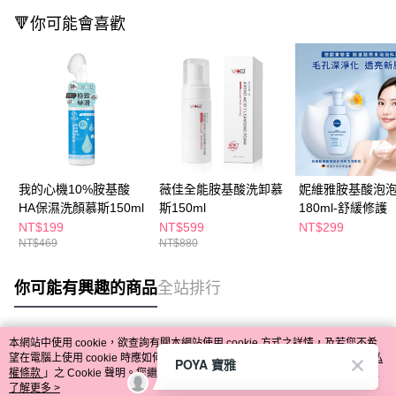
🔻你可能會喜歡
我的心機10%胺基酸
薇佳全能胺基酸洗卸慕
妮維雅胺基酸泡
HA保濕洗顏慕斯150ml
斯150ml
180ml-舒緩修護
NT$199
NT$599
NT$299
NT$469
NT$880
你可能有興趣的商品
全站排行
本網站中使用 cookie，欲查詢有關本網站使用 cookie 方式之詳情，及若您不希
熱門標籤
望在電腦上使用 cookie 時應如何變更電腦的 cookie 設定，請參閱本網站「
隱私
POYA 寶雅
權條款
」之 Cookie 聲明。您繼續使用本網站即表示您同意本公司得按本網站使
用條款之 Cookie 聲明使用 cookie。
了解更多 >