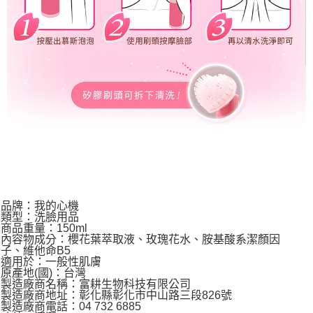
品牌：我的心機
類型：洗臉用品
商品重量：150ml
內容物成分：櫻花葉萃取液、玫瑰花水、胺基酸系潔顏因
子、維他命B5
適用於：一般性肌膚
原產地(國)：台灣
製造廠商名稱：富耕生物科技有限公司
製造廠商地址：彰化縣彰化市中山路三段826號
製造廠商電話：04 732 6885