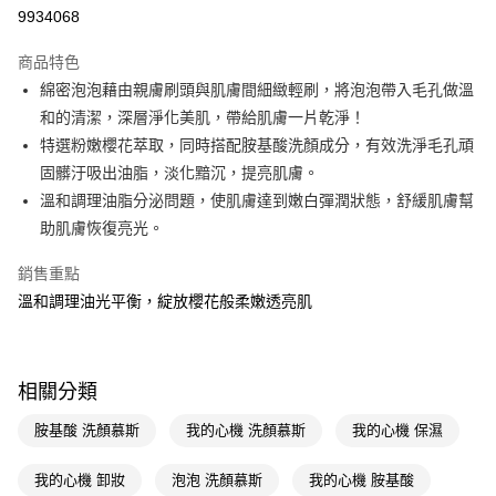
9934068
Apple Pay
商品特色
街口支付
綿密泡泡藉由親膚刷頭與肌膚間細緻輕刷，將泡泡帶入毛孔做溫
悠遊付
和的清潔，深層淨化美肌，帶給肌膚一片乾淨！
特選粉嫩櫻花萃取，同時搭配胺基酸洗顏成分，有效洗淨毛孔頑
Google Pay
固髒汙吸出油脂，淡化黯沉，提亮肌膚。
AFTEE先享後付
溫和調理油脂分泌問題，使肌膚達到嫩白彈潤狀態，舒緩肌膚幫
相關說明
助肌膚恢復亮光。
【關於「AFTEE先享後付」】
即享券
AFTEE先享後付是「在收到商品之後才付款」的支付方式。 讓您購物簡單
銷售重點
便利好安心！
溫和調理油光平衡，綻放櫻花般柔嫩透亮肌
１．簡單：不需註冊會員、不需綁卡、不需儲值。
運送方式
２．便利：只要手機號碼，簡訊認證，即可結帳。
３．安心：先確認商品／服務後，再付款。
全家取貨付款
每筆NT$65，滿NT$390(含以上)免運費
【「AFTEE先享後付」結帳流程】
相關分類
１．於結帳方式選擇「AFTEE先享後付」後，將跳轉至「AFTEE先享後付」
付款後全家取貨
結帳頁面，進行簡訊認證並確認金額後，即可完成結帳。
胺基酸 洗顏慕斯
我的心機 洗顏慕斯
我的心機 保濕
２．訂單成立數日內，您將收到繳費通知簡訊。
每筆NT$65，滿NT$390(含以上)免運費
３．收到繳費通知簡訊後14天內，點擊此簡訊中的連結，可透過四大超商／
我的心機 卸妝
泡泡 洗顏慕斯
我的心機 胺基酸
ATM／網路銀行／等多元方式進行付款，方視為交易完成。