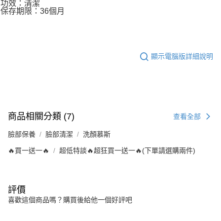
功效：清潔
保存期限：36個月
顯示電腦版詳細說明
商品相關分類 (7)
查看全部
臉部保養
臉部清潔
洗顏慕斯
🔥買一送一🔥
超低特談🔥超狂買一送一🔥(下單請選購兩件)
評價
喜歡這個商品嗎？購買後給他一個好評吧