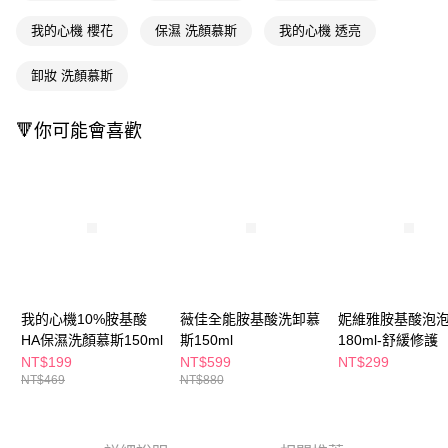
萊爾富取貨付款
※ 請注意：結帳手續完成當下不需立刻繳費，但若您需要取消訂單，請聯絡
每筆NT$65，滿NT$490(含以上)免運費
購買商品的店家。未經商家同意取消之訂單仍視為有效，需透過AFTEE先享
我的心機 櫻花
保濕 洗顏慕斯
我的心機 透亮
後付繳納相關費用。
付款後萊爾富取貨
※ 交易是否成功請以「AFTEE先享後付 」之結帳頁面顯示為準，若有關於
卸妝 洗顏慕斯
是否繳費成功／繳費後需取消欲退款等相關疑問，請聯繫「AFTEE先享後付
每筆NT$65，滿NT$490(含以上)免運費
客戶支援中心」
https://netprotections.freshdesk.com/support/home
7-11取貨付款
🔻你可能會喜歡
【注意事項】
１．透過由恩沛科技股份有限公司提供之「AFTEE先享後付」服務完成之交
每筆NT$65，滿NT$490(含以上)免運費
易，需依本服務之必要範圍內提供個人資料，並將交易相關給付款項請求債
權轉讓予恩沛科技股份有限公司。
付款後7-11取貨
２．關於個人資料處理事宜，請瀏覽以下網址：
每筆NT$65，滿NT$490(含以上)免運費
https://aftee.tw/terms/#terms3
３．未成年的使用者請事先徵得法定代理人或監護人之同意方可使用
宅配(本島)
「AFTEE先享後付」，若未經同意申辦者引起之損失，本公司不負相關責
任。
每筆NT$100，滿NT$790(含以上)免運費
４．使用「AFTEE先享後付」時，將依據個別帳號之用戶狀況，依本公司即
時審查核予不同之上限額度；若仍有額度不足之情形，本公司將視審查結果
我的心機10%胺基酸
薇佳全能胺基酸洗卸慕
妮維雅胺基酸泡
付款後寶雅門市自取(由倉庫統一出貨)
請求用戶進行身份認證。
HA保濕洗顏慕斯150ml
斯150ml
180ml-舒緩修護
每筆NT$80，滿NT$290(含以上)免運費
５．嚴禁一人註冊多個帳號或使用他人資訊註冊。若發現惡意使用之情形，
NT$199
NT$599
NT$299
恩沛科技股份有限公司將有權停止該用戶之使用額度並採取法律行動。
NT$469
NT$880