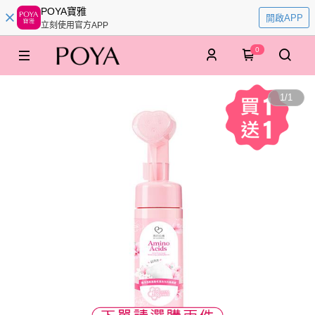
POYA寶雅
開啟APP
立刻使用官方APP
0
1
/
1