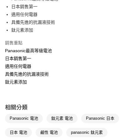
日本銷售第一
Apple Pay
適用任何電器
街口支付
具備先進的抗漏液技術
鈦元素添加
悠遊付
銷售重點
Google Pay
Panasonic最高等級電池
AFTEE先享後付
日本銷售第一
相關說明
適用任何電器
【關於「AFTEE先享後付」】
具備先進的抗漏液技術
即享券
AFTEE先享後付是「在收到商品之後才付款」的支付方式。 讓您購物簡單
便利好安心！
鈦元素添加
１．簡單：不需註冊會員、不需綁卡、不需儲值。
運送方式
２．便利：只要手機號碼，簡訊認證，即可結帳。
３．安心：先確認商品／服務後，再付款。
全家取貨付款
相關分類
每筆NT$65，滿NT$390(含以上)免運費
【「AFTEE先享後付」結帳流程】
１．於結帳方式選擇「AFTEE先享後付」後，將跳轉至「AFTEE先享後付」
Panasonic 電池
鈦元素 電池
Panasonic 日本
付款後全家取貨
結帳頁面，進行簡訊認證並確認金額後，即可完成結帳。
２．訂單成立數日內，您將收到繳費通知簡訊。
每筆NT$65，滿NT$390(含以上)免運費
３．收到繳費通知簡訊後14天內，點擊此簡訊中的連結，可透過四大超商／
日本 電池
鹼性 電池
panasonic 鈦元素
ATM／網路銀行／等多元方式進行付款，方視為交易完成。