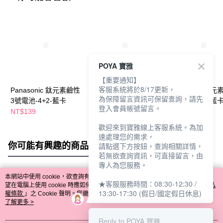
POYA 寶雅
【重要通知】
客服系統將於8/17更新，
Panasonic 鈦元素鹼性
Panasonic 鈦元素鹼性
Panasonic 鈦
為保障留言資訊可保留查詢，請先
3號電池-4+2-藍卡
4號電池-8+2-藍卡
3號電池-8+2-藍
登入會員帳號留言。
NT$139
NT$199
NT$199
歡迎來到寶雅線上客服系統。為加
速處理您的需求，
你可能有興趣的商品
全站排行
請點選下方按鈕，查詢相關詳情，
若無欲查詢資訊，可直接留言，由
專人為您服務。
本網站中使用 cookie，欲查詢有關本網站使用 cookie 方式之詳情，及若您不希
★客服服務時間：08:30-12:30 /
熱門標籤
望在電腦上使用 cookie 時應如何變更電腦的 cookie 設定，請參閱本網站「
隱私
13:30-17:30 (假日/國定假日休息)
權條款
」之 Cookie 聲明。您繼續使用本網站即表示您同意本公司得按本網站使
用條款之 Cookie 聲明使用 cookie。
了解更多 >
Reply to POYA 寶雅