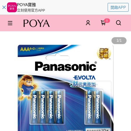
POYA寶雅
開啟APP
立刻使用官方APP
0
1
/
1