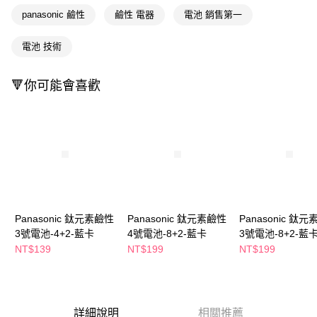
萊爾富取貨付款
※ 請注意：結帳手續完成當下不需立刻繳費，但若您需要取消訂單，請聯絡
panasonic 鹼性
鹼性 電器
電池 銷售第一
每筆NT$65，滿NT$490(含以上)免運費
購買商品的店家。未經商家同意取消之訂單仍視為有效，需透過AFTEE先享
後付繳納相關費用。
付款後萊爾富取貨
※ 交易是否成功請以「AFTEE先享後付 」之結帳頁面顯示為準，若有關於
電池 技術
是否繳費成功／繳費後需取消欲退款等相關疑問，請聯繫「AFTEE先享後付
每筆NT$65，滿NT$490(含以上)免運費
客戶支援中心」
https://netprotections.freshdesk.com/support/home
🔻你可能會喜歡
7-11取貨付款
【注意事項】
１．透過由恩沛科技股份有限公司提供之「AFTEE先享後付」服務完成之交
每筆NT$65，滿NT$490(含以上)免運費
易，需依本服務之必要範圍內提供個人資料，並將交易相關給付款項請求債
權轉讓予恩沛科技股份有限公司。
付款後7-11取貨
２．關於個人資料處理事宜，請瀏覽以下網址：
每筆NT$65，滿NT$490(含以上)免運費
https://aftee.tw/terms/#terms3
３．未成年的使用者請事先徵得法定代理人或監護人之同意方可使用
宅配(本島)
「AFTEE先享後付」，若未經同意申辦者引起之損失，本公司不負相關責
任。
每筆NT$100，滿NT$790(含以上)免運費
４．使用「AFTEE先享後付」時，將依據個別帳號之用戶狀況，依本公司即
Panasonic 鈦元素鹼性
Panasonic 鈦元素鹼性
Panasonic 鈦
時審查核予不同之上限額度；若仍有額度不足之情形，本公司將視審查結果
付款後寶雅門市自取(由倉庫統一出貨)
3號電池-4+2-藍卡
4號電池-8+2-藍卡
3號電池-8+2-藍
請求用戶進行身份認證。
每筆NT$80，滿NT$290(含以上)免運費
NT$139
NT$199
NT$199
５．嚴禁一人註冊多個帳號或使用他人資訊註冊。若發現惡意使用之情形，
恩沛科技股份有限公司將有權停止該用戶之使用額度並採取法律行動。
詳細說明
相關推薦