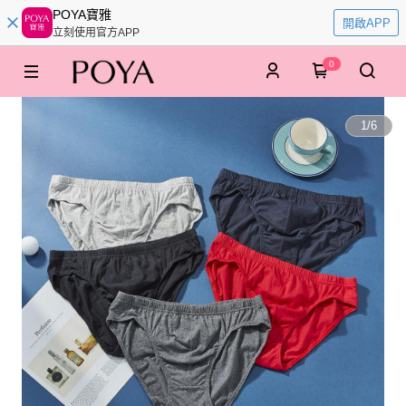
POYA寶雅
開啟APP
立刻使用官方APP
0
1
/
6