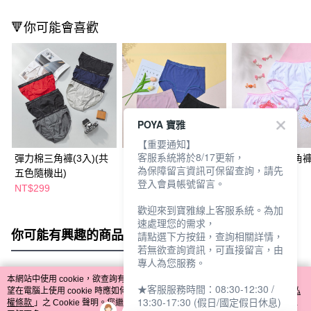
🔻你可能會喜歡
POYA 寶雅
【重要通知】
客服系統將於8/17更新，
彈力棉三角褲(3入)(共
雪蕾兒 純棉提臀三角
美樂蒂女童三角褲
為保障留言資訊可保留查詢，請先
五色隨機出)
褲
登入會員帳號留言。
NT$299
NT$119
NT$169
歡迎來到寶雅線上客服系統。為加
速處理您的需求，
你可能有興趣的商品
全站排行
請點選下方按鈕，查詢相關詳情，
若無欲查詢資訊，可直接留言，由
專人為您服務。
本網站中使用 cookie，欲查詢有關本網站使用 cookie 方式之詳情，及若您不希
★客服服務時間：08:30-12:30 /
熱門標籤
望在電腦上使用 cookie 時應如何變更電腦的 cookie 設定，請參閱本網站「
隱私
13:30-17:30 (假日/國定假日休息)
權條款
」之 Cookie 聲明。您繼續使用本網站即表示您同意本公司得按本網站使