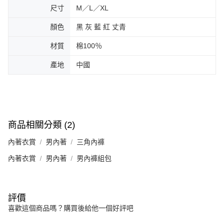
尺寸
M／L／XL
顏色
黑 灰 藍 紅 丈青
材質
棉100％
產地
中國
商品相關分類 (2)
內著衣賞
男內著
三角內褲
內著衣賞
男內著
男內褲組包
評價
喜歡這個商品嗎？購買後給他一個好評吧