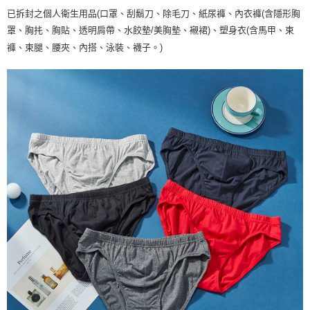
已拆封之個人衛生用品(口罩、刮鬍刀、除毛刀、紙尿褲、內衣褲(含隱形胸
罩、胸扥、胸貼、透明肩帶、水餃墊/美胸墊、襯裙)、塑身衣(含馬甲、束
褲、束腿、腰夾、內搭、泳裝、襪子。)