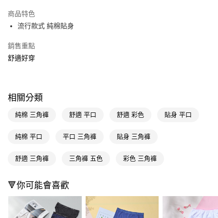
超商取貨付款
商品特色
LINE Pay
流行款式 純棉貼身
Apple Pay
銷售重點
舒適好穿
街口支付
悠遊付
Google Pay
相關分類
AFTEE先享後付
純棉 三角褲
舒適 平口
舒適 彩色
貼身 平口
相關說明
【關於「AFTEE先享後付」】
純棉 平口
平口 三角褲
貼身 三角褲
即享券
AFTEE先享後付是「在收到商品之後才付款」的支付方式。 讓您購物簡單
便利好安心！
舒適 三角褲
三角褲 五色
彩色 三角褲
１．簡單：不需註冊會員、不需綁卡、不需儲值。
運送方式
２．便利：只要手機號碼，簡訊認證，即可結帳。
３．安心：先確認商品／服務後，再付款。
全家取貨付款
🔻你可能會喜歡
每筆NT$65，滿NT$390(含以上)免運費
【「AFTEE先享後付」結帳流程】
１．於結帳方式選擇「AFTEE先享後付」後，將跳轉至「AFTEE先享後付」
付款後全家取貨
結帳頁面，進行簡訊認證並確認金額後，即可完成結帳。