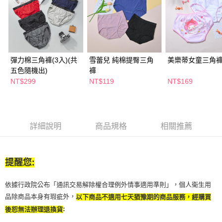
２．訂單成立數日內，您將收到繳費通知簡訊。
每筆NT$65，滿NT$390(含以上)免運費
３．收到繳費通知簡訊後14天內，點擊此簡訊中的連結，可透過四大超商／
ATM／網路銀行／等多元方式進行付款，方視為交易完成。
萊爾富取貨付款
※ 請注意：結帳手續完成當下不需立刻繳費，但若您需要取消訂單，請聯絡
每筆NT$65，滿NT$490(含以上)免運費
購買商品的店家。未經商家同意取消之訂單仍視為有效，需透過AFTEE先享
後付繳納相關費用。
彈力棉三角褲(3入)(共
雪蕾兒 純棉提臀三角
美樂蒂女童三角褲
付款後萊爾富取貨
※ 交易是否成功請以「AFTEE先享後付 」之結帳頁面顯示為準，若有關於
是否繳費成功／繳費後需取消欲退款等相關疑問，請聯繫「AFTEE先享後付
五色隨機出)
褲
每筆NT$65，滿NT$490(含以上)免運費
客戶支援中心」
https://netprotections.freshdesk.com/support/home
NT$299
NT$119
NT$169
7-11取貨付款
【注意事項】
１．透過由恩沛科技股份有限公司提供之「AFTEE先享後付」服務完成之交
每筆NT$65，滿NT$490(含以上)免運費
易，需依本服務之必要範圍內提供個人資料，並將交易相關給付款項請求債
權轉讓予恩沛科技股份有限公司。
付款後7-11取貨
詳細說明
商品規格
相關推薦
２．關於個人資料處理事宜，請瀏覽以下網址：
每筆NT$65，滿NT$490(含以上)免運費
https://aftee.tw/terms/#terms3
３．未成年的使用者請事先徵得法定代理人或監護人之同意方可使用
宅配(本島)
「AFTEE先享後付」，若未經同意申辦者引起之損失，本公司不負相關責
提醒您:
任。
每筆NT$100，滿NT$790(含以上)免運費
４．使用「AFTEE先享後付」時，將依據個別帳號之用戶狀況，依本公司即
依據行政院公布「通訊交易解除權合理例外情事適用準則」，個人衛生用
時審查核予不同之上限額度；若仍有額度不足之情形，本公司將視審查結果
付款後寶雅門市自取(由倉庫統一出貨)
請求用戶進行身份認證。
品除商品本身有瑕疵外，
以下商品不適用七天猶豫期的商品服務，經購買
每筆NT$80，滿NT$290(含以上)免運費
５．嚴禁一人註冊多個帳號或使用他人資訊註冊。若發現惡意使用之情形，
:
後恕無法辦理退換貨
恩沛科技股份有限公司將有權停止該用戶之使用額度並採取法律行動。