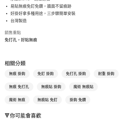
易貼無痕免釘免鑽，牆面不留痕跡
Apple Pay
好掛好拿多種用途，三步驟簡單安裝
街口支付
台灣製造
悠遊付
銷售重點
免打孔，好貼無痕
Google Pay
AFTEE先享後付
相關說明
相關分類
【關於「AFTEE先享後付」】
即享券
AFTEE先享後付是「在收到商品之後才付款」的支付方式。 讓您購物簡單
無痕 掛鉤
免釘 掛鉤
免打孔 掛鉤
耐重 掛鉤
便利好安心！
１．簡單：不需註冊會員、不需綁卡、不需儲值。
運送方式
２．便利：只要手機號碼，簡訊認證，即可結帳。
無痕 免打孔
無痕貼 掛鉤
魔術 無痕貼
３．安心：先確認商品／服務後，再付款。
全家取貨付款
魔術 無痕
無痕貼 免釘
掛鉤 免鑽
每筆NT$65，滿NT$390(含以上)免運費
【「AFTEE先享後付」結帳流程】
１．於結帳方式選擇「AFTEE先享後付」後，將跳轉至「AFTEE先享後付」
付款後全家取貨
結帳頁面，進行簡訊認證並確認金額後，即可完成結帳。
🔻你可能會喜歡
２．訂單成立數日內，您將收到繳費通知簡訊。
每筆NT$65，滿NT$390(含以上)免運費
３．收到繳費通知簡訊後14天內，點擊此簡訊中的連結，可透過四大超商／
ATM／網路銀行／等多元方式進行付款，方視為交易完成。