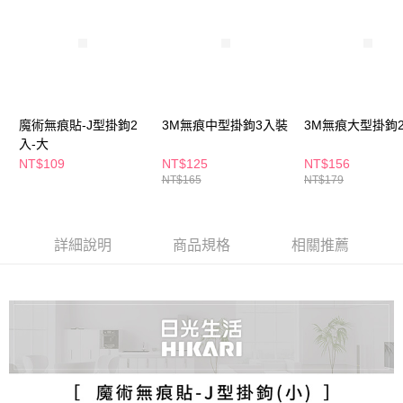
萊爾富取貨付款
※ 請注意：結帳手續完成當下不需立刻繳費，但若您需要取消訂單，請聯絡
每筆NT$65，滿NT$490(含以上)免運費
購買商品的店家。未經商家同意取消之訂單仍視為有效，需透過AFTEE先享
後付繳納相關費用。
付款後萊爾富取貨
※ 交易是否成功請以「AFTEE先享後付 」之結帳頁面顯示為準，若有關於
是否繳費成功／繳費後需取消欲退款等相關疑問，請聯繫「AFTEE先享後付
每筆NT$65，滿NT$490(含以上)免運費
客戶支援中心」
https://netprotections.freshdesk.com/support/home
7-11取貨付款
【注意事項】
魔術無痕貼-J型掛鉤2
3M無痕中型掛鉤3入裝
3M無痕大型掛鉤
１．透過由恩沛科技股份有限公司提供之「AFTEE先享後付」服務完成之交
每筆NT$65，滿NT$490(含以上)免運費
入-大
易，需依本服務之必要範圍內提供個人資料，並將交易相關給付款項請求債
NT$109
NT$125
NT$156
權轉讓予恩沛科技股份有限公司。
付款後7-11取貨
NT$165
NT$179
２．關於個人資料處理事宜，請瀏覽以下網址：
每筆NT$65，滿NT$490(含以上)免運費
https://aftee.tw/terms/#terms3
３．未成年的使用者請事先徵得法定代理人或監護人之同意方可使用
宅配(本島)
「AFTEE先享後付」，若未經同意申辦者引起之損失，本公司不負相關責
詳細說明
商品規格
相關推薦
任。
每筆NT$100，滿NT$790(含以上)免運費
４．使用「AFTEE先享後付」時，將依據個別帳號之用戶狀況，依本公司即
時審查核予不同之上限額度；若仍有額度不足之情形，本公司將視審查結果
付款後寶雅門市自取(由倉庫統一出貨)
請求用戶進行身份認證。
每筆NT$80，滿NT$290(含以上)免運費
５．嚴禁一人註冊多個帳號或使用他人資訊註冊。若發現惡意使用之情形，
恩沛科技股份有限公司將有權停止該用戶之使用額度並採取法律行動。