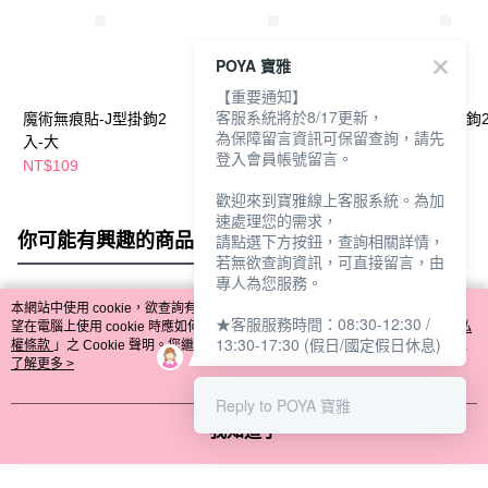
POYA 寶雅
【重要通知】
客服系統將於8/17更新，
魔術無痕貼-J型掛鉤2
3M無痕中型掛鉤3入裝
3M無痕大型掛鉤
為保障留言資訊可保留查詢，請先
入-大
登入會員帳號留言。
NT$109
NT$125
NT$156
NT$165
NT$179
歡迎來到寶雅線上客服系統。為加
速處理您的需求，
你可能有興趣的商品
全站排行
請點選下方按鈕，查詢相關詳情，
若無欲查詢資訊，可直接留言，由
專人為您服務。
本網站中使用 cookie，欲查詢有關本網站使用 cookie 方式之詳情，及若您不希
★客服服務時間：08:30-12:30 /
熱門標籤
望在電腦上使用 cookie 時應如何變更電腦的 cookie 設定，請參閱本網站「
隱私
13:30-17:30 (假日/國定假日休息)
權條款
」之 Cookie 聲明。您繼續使用本網站即表示您同意本公司得按本網站使
用條款之 Cookie 聲明使用 cookie。
了解更多 >
Reply to POYA 寶雅
我知道了