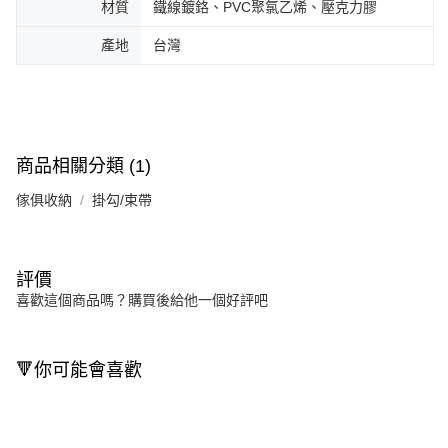
材質
鐵線鍍鉻、PVC聚氯乙烯、壓克力膠
產地
台灣
商品相關分類 (1)
傢俱收納
掛勾/束帶
評價
喜歡這個商品嗎？購買後給他一個好評吧
🔻你可能會喜歡