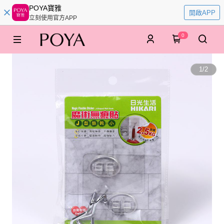
POYA寶雅
開啟APP
立刻使用官方APP
0
1
/
2