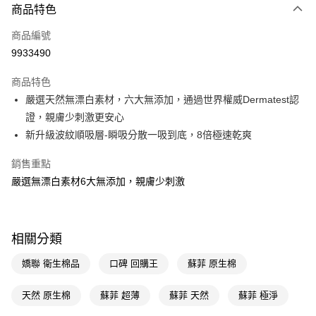
商品特色
超商取貨付款
商品編號
LINE Pay
9933490
Apple Pay
商品特色
街口支付
嚴選天然無漂白素材，六大無添加，通過世界權威Dermatest認
悠遊付
證，親膚少刺激更安心
新升級波紋順吸層-瞬吸分散一吸到底，8倍極速乾爽
Google Pay
銷售重點
AFTEE先享後付
嚴選無漂白素材6大無添加，親膚少刺激
相關說明
【關於「AFTEE先享後付」】
即享券
AFTEE先享後付是「在收到商品之後才付款」的支付方式。 讓您購物簡單
便利好安心！
相關分類
１．簡單：不需註冊會員、不需綁卡、不需儲值。
運送方式
２．便利：只要手機號碼，簡訊認證，即可結帳。
３．安心：先確認商品／服務後，再付款。
嬌聯 衛生棉品
口碑 回購王
蘇菲 原生棉
全家取貨付款
每筆NT$65，滿NT$390(含以上)免運費
【「AFTEE先享後付」結帳流程】
天然 原生棉
蘇菲 超薄
蘇菲 天然
蘇菲 極淨
１．於結帳方式選擇「AFTEE先享後付」後，將跳轉至「AFTEE先享後付」
付款後全家取貨
結帳頁面，進行簡訊認證並確認金額後，即可完成結帳。