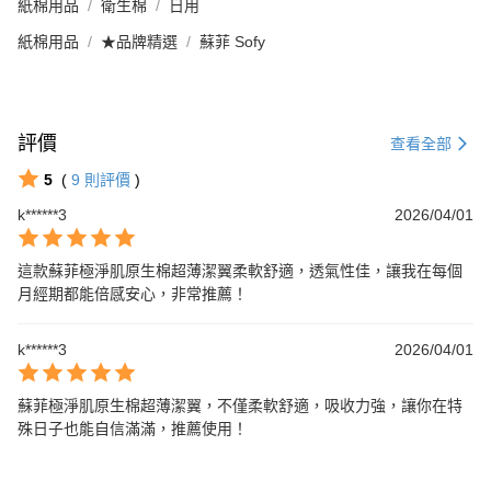
紙棉用品
衛生棉
日用
紙棉用品
★品牌精選
蘇菲 Sofy
評價
查看全部
5
(
9
則評價
)
k******3
2026/04/01
這款蘇菲極淨肌原生棉超薄潔翼柔軟舒適，透氣性佳，讓我在每個
月經期都能倍感安心，非常推薦！
k******3
2026/04/01
蘇菲極淨肌原生棉超薄潔翼，不僅柔軟舒適，吸收力強，讓你在特
殊日子也能自信滿滿，推薦使用！