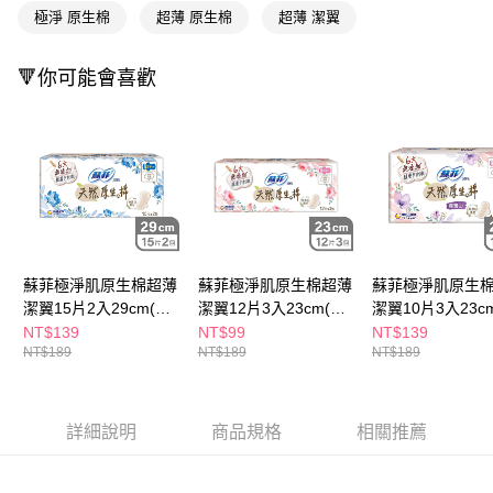
２．訂單成立數日內，您將收到繳費通知簡訊。
極淨 原生棉
超薄 原生棉
超薄 潔翼
每筆NT$65，滿NT$390(含以上)免運費
３．收到繳費通知簡訊後14天內，點擊此簡訊中的連結，可透過四大超商／
ATM／網路銀行／等多元方式進行付款，方視為交易完成。
萊爾富取貨付款
🔻你可能會喜歡
※ 請注意：結帳手續完成當下不需立刻繳費，但若您需要取消訂單，請聯絡
每筆NT$65，滿NT$490(含以上)免運費
購買商品的店家。未經商家同意取消之訂單仍視為有效，需透過AFTEE先享
後付繳納相關費用。
付款後萊爾富取貨
※ 交易是否成功請以「AFTEE先享後付 」之結帳頁面顯示為準，若有關於
是否繳費成功／繳費後需取消欲退款等相關疑問，請聯繫「AFTEE先享後付
每筆NT$65，滿NT$490(含以上)免運費
客戶支援中心」
https://netprotections.freshdesk.com/support/home
7-11取貨付款
【注意事項】
１．透過由恩沛科技股份有限公司提供之「AFTEE先享後付」服務完成之交
每筆NT$65，滿NT$490(含以上)免運費
易，需依本服務之必要範圍內提供個人資料，並將交易相關給付款項請求債
權轉讓予恩沛科技股份有限公司。
付款後7-11取貨
蘇菲極淨肌原生棉超薄
蘇菲極淨肌原生棉超薄
蘇菲極淨肌原生棉0
２．關於個人資料處理事宜，請瀏覽以下網址：
每筆NT$65，滿NT$490(含以上)免運費
潔翼15片2入29cm(包
潔翼12片3入23cm(包
潔翼10片3入23c
https://aftee.tw/terms/#terms3
裝隨機出貨)
裝隨機出貨)
裝隨機出貨)
NT$139
NT$99
NT$139
３．未成年的使用者請事先徵得法定代理人或監護人之同意方可使用
宅配(本島)
NT$189
NT$189
NT$189
「AFTEE先享後付」，若未經同意申辦者引起之損失，本公司不負相關責
任。
每筆NT$100，滿NT$790(含以上)免運費
４．使用「AFTEE先享後付」時，將依據個別帳號之用戶狀況，依本公司即
時審查核予不同之上限額度；若仍有額度不足之情形，本公司將視審查結果
付款後寶雅門市自取(由倉庫統一出貨)
詳細說明
商品規格
相關推薦
請求用戶進行身份認證。
每筆NT$80，滿NT$290(含以上)免運費
５．嚴禁一人註冊多個帳號或使用他人資訊註冊。若發現惡意使用之情形，
恩沛科技股份有限公司將有權停止該用戶之使用額度並採取法律行動。