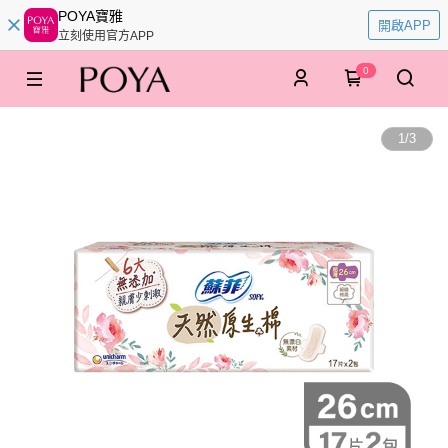
POYA寶雅
開啟APP
立刻使用官方APP
0
1
/
3