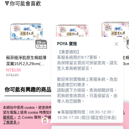
🔻你可能會喜歡
POYA 寶雅
【重要通知】
客服系統將於8/17更新，
蘇菲極淨肌原生棉超薄
蘇菲極淨肌原生棉超薄
蘇菲極淨肌原生棉0
為保障留言資訊可保留查詢，請先
潔翼15片2入29cm(包
潔翼12片3入23cm(包
潔翼10片3入23c
登入會員帳號留言。
裝隨機出貨)
裝隨機出貨)
裝隨機出貨)
NT$139
NT$99
NT$139
NT$189
NT$189
NT$189
歡迎來到寶雅線上客服系統。為加
速處理您的需求，
你可能有興趣的商品
全站排行
請點選下方按鈕，查詢相關詳情，
若無欲查詢資訊，可直接留言，由
專人為您服務。
本網站中使用 cookie，欲查詢有關本網站使用 cookie 方式之詳情，及若您不希
★客服服務時間：08:30-12:30 /
熱門標籤
望在電腦上使用 cookie 時應如何變更電腦的 cookie 設定，請參閱本網站「
隱私
13:30-17:30 (假日/國定假日休息)
權條款
」之 Cookie 聲明。您繼續使用本網站即表示您同意本公司得按本網站使
用條款之 Cookie 聲明使用 cookie。
了解更多 >