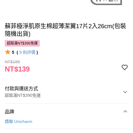
蘇菲極淨肌原生棉超薄潔翼17片2入26cm(包裝
隨機出貨)
超取滿NT$390免運
5
(
9
則評價
)
NT$189
NT$139
付款與運送方式
超取滿NT$390免運
付款方式
品牌
POYA支付
嬌聯 Unicharm
信用卡一次付款