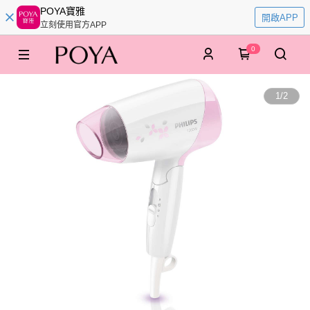
POYA寶雅
開啟APP
立刻使用官方APP
0
1
/
2