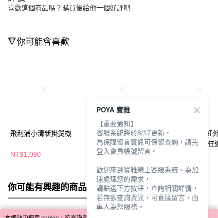
喜歡這個商品嗎？購買後給他一個好評吧
🔻你可能會喜歡
POYA 寶雅
【重要通知】
客服系統將於8/17更新，
飛利浦小清新掛燙機
【廠商直送】Pingo
KINYO勁速遠紅
為保障留言資訊可保留查詢，請先
Travel Qmini極輕掌型
護吹風機-多款任
登入會員帳號留言。
吹風機-多款任選
NT$1,090
NT$780
NT$2,980
歡迎來到寶雅線上客服系統。為加
速處理您的需求，
你可能有興趣的商品
全站排行
請點選下方按鈕，查詢相關詳情，
若無欲查詢資訊，可直接留言，由
專人為您服務。