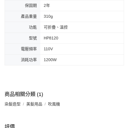
保固期
2年
產品重量
310g
功能
可折疊、溫控
型號
HP8120
電壓頻率
110V
消耗功率
1200W
商品相關分類 (1)
染髮造型
美髮用品
吹風機
評價