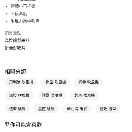
體積小可折疊
Apple Pay
三段溫度
街口支付
附風力集中吹嘴
悠遊付
銷售重點
溫控護髮設計
Google Pay
折疊好收納
AFTEE先享後付
相關說明
【關於「AFTEE先享後付」】
即享券
相關分類
AFTEE先享後付是「在收到商品之後才付款」的支付方式。 讓您購物簡單
便利好安心！
１．簡單：不需註冊會員、不需綁卡、不需儲值。
飛利浦 吹風機
造型 吹風機
折疊 吹風機
運送方式
２．便利：只要手機號碼，簡訊認證，即可結帳。
３．安心：先確認商品／服務後，再付款。
全家取貨付款
溫控 吹風機
護髮 吹風機
輕巧 吹風機
每筆NT$65，滿NT$390(含以上)免運費
【「AFTEE先享後付」結帳流程】
１．於結帳方式選擇「AFTEE先享後付」後，將跳轉至「AFTEE先享後付」
造型 護髮
溫控 護髮
飛利浦 護髮
輕巧 造型
付款後全家取貨
結帳頁面，進行簡訊認證並確認金額後，即可完成結帳。
２．訂單成立數日內，您將收到繳費通知簡訊。
每筆NT$65，滿NT$390(含以上)免運費
🔻你可能會喜歡
３．收到繳費通知簡訊後14天內，點擊此簡訊中的連結，可透過四大超商／
ATM／網路銀行／等多元方式進行付款，方視為交易完成。