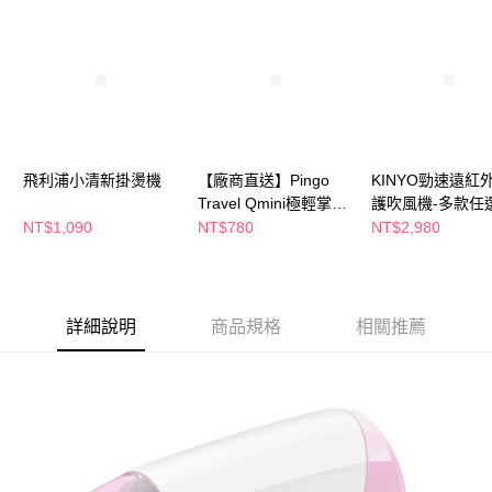
萊爾富取貨付款
※ 請注意：結帳手續完成當下不需立刻繳費，但若您需要取消訂單，請聯絡
每筆NT$65，滿NT$490(含以上)免運費
購買商品的店家。未經商家同意取消之訂單仍視為有效，需透過AFTEE先享
後付繳納相關費用。
付款後萊爾富取貨
※ 交易是否成功請以「AFTEE先享後付 」之結帳頁面顯示為準，若有關於
是否繳費成功／繳費後需取消欲退款等相關疑問，請聯繫「AFTEE先享後付
每筆NT$65，滿NT$490(含以上)免運費
客戶支援中心」
https://netprotections.freshdesk.com/support/home
7-11取貨付款
【注意事項】
１．透過由恩沛科技股份有限公司提供之「AFTEE先享後付」服務完成之交
每筆NT$65，滿NT$490(含以上)免運費
飛利浦小清新掛燙機
【廠商直送】Pingo
KINYO勁速遠紅
易，需依本服務之必要範圍內提供個人資料，並將交易相關給付款項請求債
Travel Qmini極輕掌型
護吹風機-多款任
權轉讓予恩沛科技股份有限公司。
付款後7-11取貨
吹風機-多款任選
NT$1,090
NT$780
NT$2,980
２．關於個人資料處理事宜，請瀏覽以下網址：
每筆NT$65，滿NT$490(含以上)免運費
https://aftee.tw/terms/#terms3
３．未成年的使用者請事先徵得法定代理人或監護人之同意方可使用
宅配(本島)
「AFTEE先享後付」，若未經同意申辦者引起之損失，本公司不負相關責
任。
每筆NT$100，滿NT$790(含以上)免運費
詳細說明
商品規格
相關推薦
４．使用「AFTEE先享後付」時，將依據個別帳號之用戶狀況，依本公司即
時審查核予不同之上限額度；若仍有額度不足之情形，本公司將視審查結果
付款後寶雅門市自取(由倉庫統一出貨)
請求用戶進行身份認證。
每筆NT$80，滿NT$290(含以上)免運費
５．嚴禁一人註冊多個帳號或使用他人資訊註冊。若發現惡意使用之情形，
恩沛科技股份有限公司將有權停止該用戶之使用額度並採取法律行動。