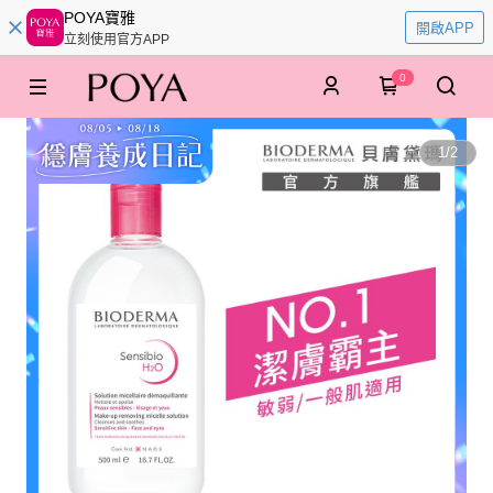
POYA寶雅
開啟APP
立刻使用官方APP
0
1
/
2