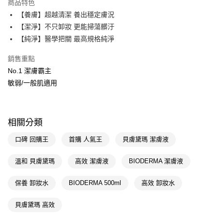
商品特色
LINE Pay
【養膚】超越清潔 養出穩定膚況
【潔淨】不只卸妝 更能掃蕩髒汙
Apple Pay
【純淨】醫學把關 最高規格純淨
街口支付
銷售重點
悠遊付
No.1 潔膚霸主
敏弱/一般肌適用
Google Pay
AFTEE先享後付
相關說明
相關分類
【關於「AFTEE先享後付」】
即享券
AFTEE先享後付是「在收到商品之後才付款」的支付方式。 讓您購物簡單
口碑 回購王
首購 人氣王
貝膚黛瑪 潔膚液
便利好安心！
１．簡單：不需註冊會員、不需綁卡、不需儲值。
運送方式
２．便利：只要手機號碼，簡訊認證，即可結帳。
溫和 貝膚黛瑪
高效 潔膚液
BIODERMA 潔膚液
３．安心：先確認商品／服務後，再付款。
全家取貨付款
保養 卸妝水
BIODERMA 500ml
高效 卸妝水
每筆NT$65，滿NT$390(含以上)免運費
【「AFTEE先享後付」結帳流程】
１．於結帳方式選擇「AFTEE先享後付」後，將跳轉至「AFTEE先享後付」
付款後全家取貨
結帳頁面，進行簡訊認證並確認金額後，即可完成結帳。
貝膚黛瑪 高效
２．訂單成立數日內，您將收到繳費通知簡訊。
每筆NT$65，滿NT$390(含以上)免運費