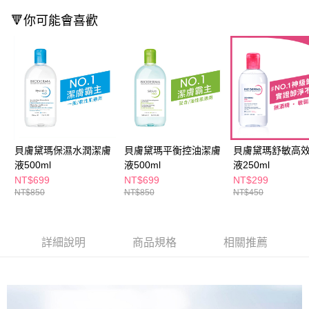
３．收到繳費通知簡訊後14天內，點擊此簡訊中的連結，可透過四大超商／
ATM／網路銀行／等多元方式進行付款，方視為交易完成。
🔻你可能會喜歡
萊爾富取貨付款
※ 請注意：結帳手續完成當下不需立刻繳費，但若您需要取消訂單，請聯絡
每筆NT$65，滿NT$490(含以上)免運費
購買商品的店家。未經商家同意取消之訂單仍視為有效，需透過AFTEE先享
後付繳納相關費用。
付款後萊爾富取貨
※ 交易是否成功請以「AFTEE先享後付 」之結帳頁面顯示為準，若有關於
是否繳費成功／繳費後需取消欲退款等相關疑問，請聯繫「AFTEE先享後付
每筆NT$65，滿NT$490(含以上)免運費
客戶支援中心」
https://netprotections.freshdesk.com/support/home
7-11取貨付款
【注意事項】
１．透過由恩沛科技股份有限公司提供之「AFTEE先享後付」服務完成之交
每筆NT$65，滿NT$490(含以上)免運費
易，需依本服務之必要範圍內提供個人資料，並將交易相關給付款項請求債
貝膚黛瑪保濕水潤潔膚
貝膚黛瑪平衡控油潔膚
貝膚黛瑪舒敏高
權轉讓予恩沛科技股份有限公司。
付款後7-11取貨
液500ml
液500ml
液250ml
２．關於個人資料處理事宜，請瀏覽以下網址：
每筆NT$65，滿NT$490(含以上)免運費
https://aftee.tw/terms/#terms3
NT$699
NT$699
NT$299
３．未成年的使用者請事先徵得法定代理人或監護人之同意方可使用
NT$850
NT$850
NT$450
宅配(本島)
「AFTEE先享後付」，若未經同意申辦者引起之損失，本公司不負相關責
任。
每筆NT$100，滿NT$790(含以上)免運費
４．使用「AFTEE先享後付」時，將依據個別帳號之用戶狀況，依本公司即
時審查核予不同之上限額度；若仍有額度不足之情形，本公司將視審查結果
詳細說明
商品規格
相關推薦
付款後寶雅門市自取(由倉庫統一出貨)
請求用戶進行身份認證。
每筆NT$80，滿NT$290(含以上)免運費
５．嚴禁一人註冊多個帳號或使用他人資訊註冊。若發現惡意使用之情形，
恩沛科技股份有限公司將有權停止該用戶之使用額度並採取法律行動。