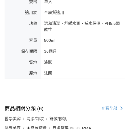
規格
單入
適用於
全膚質適用
功效
溫和清潔、舒緩水潤、補水保濕，PH5.5弱
酸性
容量
500ml
保存期限
36個月
質地
液狀
產地
法國
商品相關分類 (6)
查看全部
醫學美容
清潔/卸妝
舒敏/修護
醫學美容
★品牌精選
貝膚黛瑪 BIODERMA