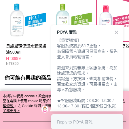
POYA 寶雅
【重要通知】
客服系統將於8/17更新，
貝膚黛瑪保濕水潤潔膚
貝膚黛瑪平衡控油潔膚
貝膚黛瑪舒敏高
為保障留言資訊可保留查詢，請先
液500ml
液500ml
液250ml
登入會員帳號留言。
NT$699
NT$699
NT$299
NT$850
NT$850
NT$450
歡迎來到寶雅線上客服系統。為加
速處理您的需求，
你可能有興趣的商品
全站排行
請點選下方按鈕，查詢相關詳情，
若無欲查詢資訊，可直接留言，由
專人為您服務。
本網站中使用 cookie，欲查詢有關本網站使用 cookie 方式之詳情，及若您不希
★客服服務時間：08:30-12:30 /
熱門標籤
望在電腦上使用 cookie 時應如何變更電腦的 cookie 設定，請參閱本網站「
隱私
13:30-17:30 (假日/國定假日休息)
權條款
」之 Cookie 聲明。您繼續使用本網站即表示您同意本公司得按本網站使
用條款之 Cookie 聲明使用 cookie。
了解更多 >
Reply to POYA 寶雅
我知道了