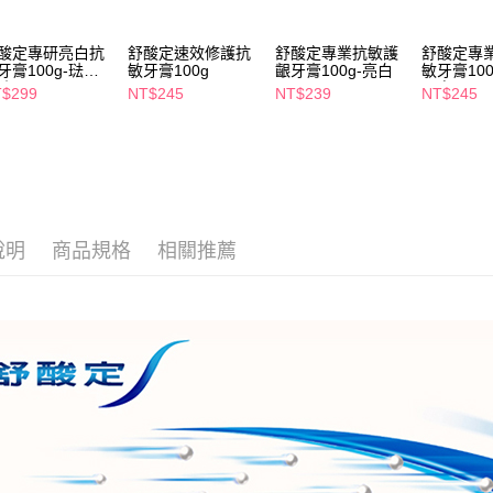
２．關於
付款後7-1
https://aft
每筆NT$6
３．未成
酸定專研亮白抗
舒酸定速效修護抗
舒酸定專業抗敏護
舒酸定專
「AFTE
牙膏100g-琺瑯
敏牙膏100g
齦牙膏100g-亮白
敏牙膏100
宅配(本島)
防
配方
任。
$299
NT$245
NT$239
NT$245
４．使用「
每筆NT$1
即時審查
結果請求
付款後寶雅
５．嚴禁
每筆NT$8
形，恩沛
動。
說明
商品規格
相關推薦