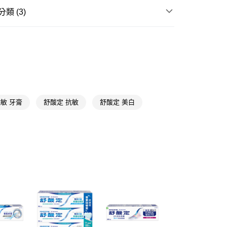
類 (3)
FTEE先享後付」】
先享後付是「在收到商品之後才付款」的支付方式。 讓您購物簡單
心！
口腔
牙膏
：不需註冊會員、不需綁卡、不需儲值。
★品牌精選
舒酸定 Sensodyne
：只要手機號碼，簡訊認證，即可結帳。
：先確認商品／服務後，再付款。
HALEON
舒酸定
付款
EE先享後付」結帳流程】
5，滿NT$390(含以上)免運費
方式選擇「AFTEE先享後付」後，將跳轉至「AFTEE先享後
頁面，進行簡訊認證並確認金額後，即可完成結帳。
敏 牙膏
舒酸定 抗敏
舒酸定 美白
家取貨
成立數日內，您將收到繳費通知簡訊。
費通知簡訊後14天內，點擊此簡訊中的連結，可透過四大超商
5，滿NT$390(含以上)免運費
網路銀行／等多元方式進行付款，方視為交易完成。
：結帳手續完成當下不需立刻繳費，但若您需要取消訂單，請聯
貨付款
的店家。未經商家同意取消之訂單仍視為有效，需透過AFTEE
繳納相關費用。
5，滿NT$490(含以上)免運費
否成功請以「AFTEE先享後付 」之結帳頁面顯示為準，若有關於
功／繳費後需取消欲退款等相關疑問，請聯繫「AFTEE先享後
爾富取貨
援中心」
https://netprotections.freshdesk.com/support/home
5，滿NT$490(含以上)免運費
項】
付款
恩沛科技股份有限公司提供之「AFTEE先享後付」服務完成之
依本服務之必要範圍內提供個人資料，並將交易相關給付款項請
5，滿NT$490(含以上)免運費
讓予恩沛科技股份有限公司。