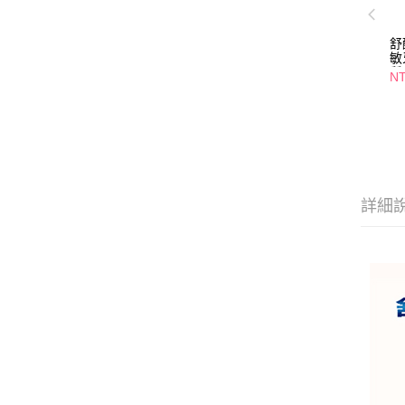
舒
敏
質
NT
詳細