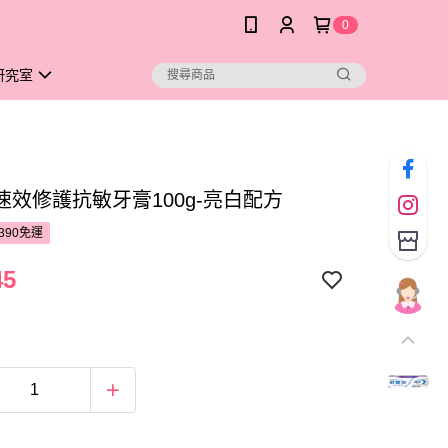
0
研究室
速效修護抗敏牙膏100g-亮白配方
390免運
45