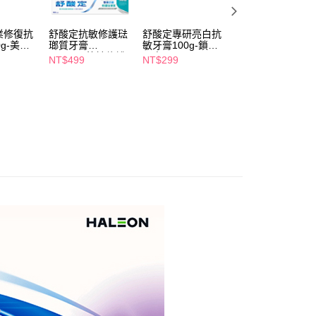
個人資料處理事宜，請瀏覽以下網址：
1取貨
ee.tw/terms/#terms3
5，滿NT$490(含以上)免運費
年的使用者請事先徵得法定代理人或監護人之同意方可使用
業修復抗
舒酸定抗敏修護琺
舒酸定專研亮白抗
舒酸定專業抗敏修
E先享後付」，若未經同意申辦者引起之損失，本公司不負相關責
g-美白
瑯質牙膏
敏牙膏100g-鎖白
護琺瑯質牙膏100
100g*2+抗敏修護
配方
亮白
NT$499
NT$299
NT$245
琺瑯質牙膏亮白
AFTEE先享後付」時，將依據個別帳號之用戶狀況，依本公司
00，滿NT$790(含以上)免運費
100g*1
核予不同之上限額度；若仍有額度不足之情形，本公司將視審查
用戶進行身份認證。
門市自取(由倉庫統一出貨)
一人註冊多個帳號或使用他人資訊註冊。若發現惡意使用之情
0，滿NT$290(含以上)免運費
科技股份有限公司將有權停止該用戶之使用額度並採取法律行