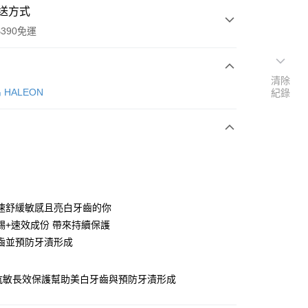
送方式
390免運
清除
HALEON
紀錄
次付款
付款
速舒緩敏感且亮白牙齒的你
錫+速效成份 帶來持續保護
齒並預防牙漬形成
y
抗敏長效保護幫助美白牙齒與預防牙漬形成
享後付