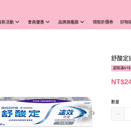
最新活動
會員優惠
品牌旗艦館
領取折價券
好物
舒酸定
超取滿NT$
NT$2
數量