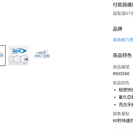
付款與運
超取滿NT$
付款方式
品牌
POYA支付
英商赫力昂 
信用卡一
商品特色
超商取貨
商品編號
LINE Pay
9933260
商品特色
Apple Pay
給想快
街口支付
氟化亞
亮白牙
悠遊付
銷售重點
Google Pa
60秒快速
AFTEE先