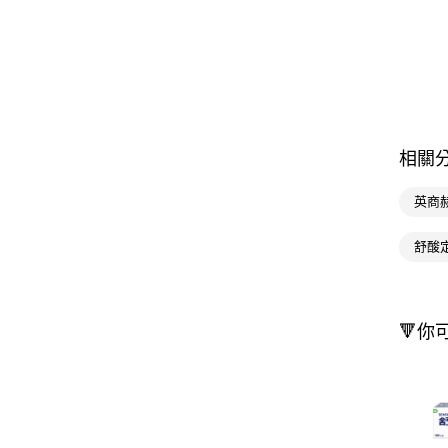
相關
英商
舒酸
🔻你