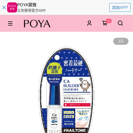
POYA寶雅
開啟APP
立刻使用官方APP
0
1
/
1