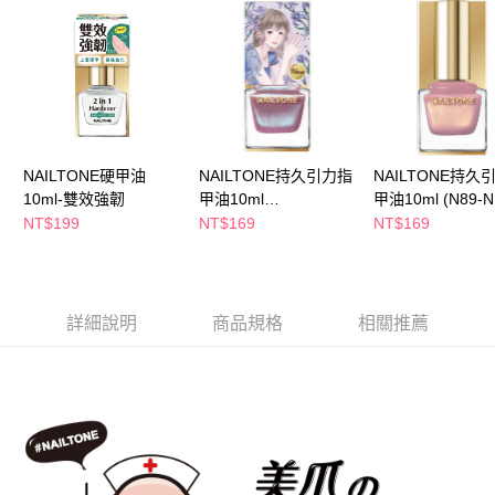
ATM／網路銀行／等多元方式進行付款，方視為交易完成。
萊爾富取貨付款
※ 請注意：結帳手續完成當下不需立刻繳費，但若您需要取消訂單，請聯絡
每筆NT$65，滿NT$490(含以上)免運費
購買商品的店家。未經商家同意取消之訂單仍視為有效，需透過AFTEE先享
後付繳納相關費用。
付款後萊爾富取貨
※ 交易是否成功請以「AFTEE先享後付 」之結帳頁面顯示為準，若有關於
是否繳費成功／繳費後需取消欲退款等相關疑問，請聯繫「AFTEE先享後付
每筆NT$65，滿NT$490(含以上)免運費
客戶支援中心」
https://netprotections.freshdesk.com/support/home
7-11取貨付款
【注意事項】
NAILTONE硬甲油
NAILTONE持久引力指
NAILTONE持久
１．透過由恩沛科技股份有限公司提供之「AFTEE先享後付」服務完成之交
每筆NT$65，滿NT$490(含以上)免運費
10ml-雙效強韌
甲油10ml
甲油10ml (N89-N
易，需依本服務之必要範圍內提供個人資料，並將交易相關給付款項請求債
(N081~N088)
NT$199
NT$169
NT$169
權轉讓予恩沛科技股份有限公司。
付款後7-11取貨
２．關於個人資料處理事宜，請瀏覽以下網址：
每筆NT$65，滿NT$490(含以上)免運費
https://aftee.tw/terms/#terms3
３．未成年的使用者請事先徵得法定代理人或監護人之同意方可使用
宅配(本島)
「AFTEE先享後付」，若未經同意申辦者引起之損失，本公司不負相關責
詳細說明
商品規格
相關推薦
任。
每筆NT$100，滿NT$790(含以上)免運費
４．使用「AFTEE先享後付」時，將依據個別帳號之用戶狀況，依本公司即
時審查核予不同之上限額度；若仍有額度不足之情形，本公司將視審查結果
付款後寶雅門市自取(由倉庫統一出貨)
請求用戶進行身份認證。
每筆NT$80，滿NT$290(含以上)免運費
５．嚴禁一人註冊多個帳號或使用他人資訊註冊。若發現惡意使用之情形，
恩沛科技股份有限公司將有權停止該用戶之使用額度並採取法律行動。