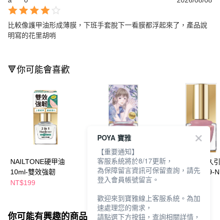
比較像護甲油形成薄膜，下班手套脫下一看膜都浮起來了，產品說
明寫的花里胡哨
🔻你可能會喜歡
POYA 寶雅
【重要通知】
客服系統將於8/17更新，
NAILTONE硬甲油
NAILTONE持久引力指
NAILTONE持久
為保障留言資訊可保留查詢，請先
10ml-雙效強韌
甲油10ml
甲油10ml (N89-N
登入會員帳號留言。
(N081~N088)
NT$199
NT$169
NT$169
歡迎來到寶雅線上客服系統。為加
速處理您的需求，
你可能有興趣的商品
全站排行
請點選下方按鈕，查詢相關詳情，