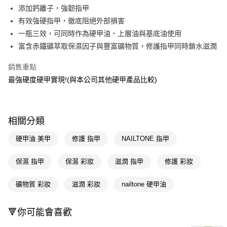
LINE Pay
添加鈣離子，強韌指甲
有效強硬指甲，徹底阻絕外部損害
Apple Pay
一瓶三效，可同時作為硬甲油、上層油與基底油使用
街口支付
富含赤鐵礦萃取保濕因子與豐富礦物質，修護指甲同時鎖水滋潤
悠遊付
銷售重點
最強硬度硬甲實現!(與本公司其他硬甲產品比較)
Google Pay
AFTEE先享後付
相關說明
相關分類
【關於「AFTEE先享後付」】
即享券
AFTEE先享後付是「在收到商品之後才付款」的支付方式。 讓您購物簡單
硬甲油 美甲
修護 指甲
NAILTONE 指甲
便利好安心！
１．簡單：不需註冊會員、不需綁卡、不需儲值。
運送方式
２．便利：只要手機號碼，簡訊認證，即可結帳。
保濕 指甲
保濕 彩妝
滋潤 指甲
修護 彩妝
３．安心：先確認商品／服務後，再付款。
全家取貨付款
礦物質 彩妝
滋潤 彩妝
nailtone 硬甲油
每筆NT$65，滿NT$390(含以上)免運費
【「AFTEE先享後付」結帳流程】
１．於結帳方式選擇「AFTEE先享後付」後，將跳轉至「AFTEE先享後付」
付款後全家取貨
結帳頁面，進行簡訊認證並確認金額後，即可完成結帳。
🔻你可能會喜歡
２．訂單成立數日內，您將收到繳費通知簡訊。
每筆NT$65，滿NT$390(含以上)免運費
３．收到繳費通知簡訊後14天內，點擊此簡訊中的連結，可透過四大超商／