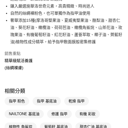
鑲入嚴選施華洛世奇元素，高貴精緻、時尚迷人
Apple Pay
自然的絲綢裸粉色，也可單獨作為指甲油使用
街口支付
奢華添加15種(摩洛哥堅果油、夏威夷堅果油、酪梨油、甜杏仁
油、葵花籽油、橄欖油、荷荷芭油、橄欖角鯊烷、山茶花油、玫
悠遊付
瑰果油、有機葡萄籽油、紅花籽油、蘆薈萃取、椰子油、薺藍籽
Google Pay
油)植物性成分精萃，給予指甲敷面膜般密集修護
AFTEE先享後付
銷售重點
相關說明
精華級賦活養護
【關於「AFTEE先享後付」】
(絲綢裸膚)
即享券
AFTEE先享後付是「在收到商品之後才付款」的支付方式。 讓您購物簡單
便利好安心！
１．簡單：不需註冊會員、不需綁卡、不需儲值。
運送方式
２．便利：只要手機號碼，簡訊認證，即可結帳。
３．安心：先確認商品／服務後，再付款。
相關分類
全家取貨付款
每筆NT$65，滿NT$390(含以上)免運費
【「AFTEE先享後付」結帳流程】
指甲 粉色
指甲 基底油
乾燥 指甲
１．於結帳方式選擇「AFTEE先享後付」後，將跳轉至「AFTEE先享後付」
付款後全家取貨
結帳頁面，進行簡訊認證並確認金額後，即可完成結帳。
NAILTONE 基底油
修護 指甲
有機 彩妝
２．訂單成立數日內，您將收到繳費通知簡訊。
每筆NT$65，滿NT$390(含以上)免運費
３．收到繳費通知簡訊後14天內，點擊此簡訊中的連結，可透過四大超商／
ATM／網路銀行／等多元方式進行付款，方視為交易完成。
植物性 角鯊烷
葡萄籽 基底油
甜杏仁油 基底油