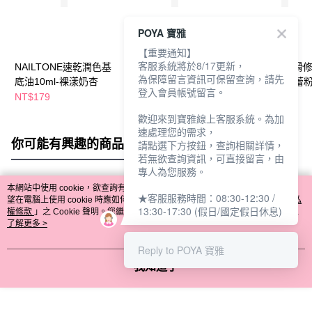
POYA 寶雅
【重要通知】
客服系統將於8/17更新，
NAILTONE速乾潤色基
NAILTONE基底油
NIALTONE平滑
為保障留言資訊可保留查詢，請先
底油10ml-裸漾奶杏
10ml-晶鑽防護
底油8ML舒芙蕾
登入會員帳號留言。
NT$179
NT$199
NT$179
歡迎來到寶雅線上客服系統。為加
速處理您的需求，
你可能有興趣的商品
全站排行
請點選下方按鈕，查詢相關詳情，
若無欲查詢資訊，可直接留言，由
專人為您服務。
本網站中使用 cookie，欲查詢有關本網站使用 cookie 方式之詳情，及若您不希
★客服服務時間：08:30-12:30 /
熱門標籤
望在電腦上使用 cookie 時應如何變更電腦的 cookie 設定，請參閱本網站「
隱私
13:30-17:30 (假日/國定假日休息)
權條款
」之 Cookie 聲明。您繼續使用本網站即表示您同意本公司得按本網站使
用條款之 Cookie 聲明使用 cookie。
了解更多 >
Reply to POYA 寶雅
我知道了