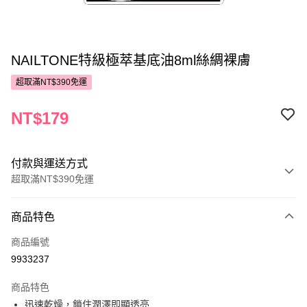
NAILTONE特級極萃基底油8ml絲綢裸膚
超取滿NT$390免運
NT$179
付款與運送方式
超取滿NT$390免運
付款方式
商品特色
POYA支付
商品編號
信用卡一次付款
9933237
超商取貨付款
商品特色
LINE Pay
迅速乾燥，鎖住潤澤即顯透亮