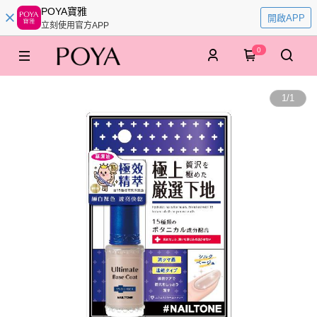
POYA寶雅
開啟APP
立刻使用官方APP
0
1
/
1