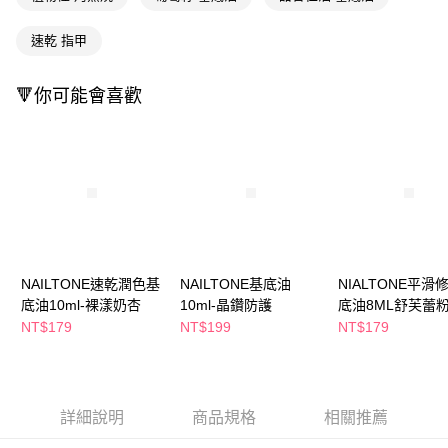
萊爾富取貨付款
※ 請注意：結帳手續完成當下不需立刻繳費，但若您需要取消訂單，請聯絡
每筆NT$65，滿NT$490(含以上)免運費
購買商品的店家。未經商家同意取消之訂單仍視為有效，需透過AFTEE先享
速乾 指甲
後付繳納相關費用。
付款後萊爾富取貨
※ 交易是否成功請以「AFTEE先享後付 」之結帳頁面顯示為準，若有關於
是否繳費成功／繳費後需取消欲退款等相關疑問，請聯繫「AFTEE先享後付
每筆NT$65，滿NT$490(含以上)免運費
🔻你可能會喜歡
客戶支援中心」
https://netprotections.freshdesk.com/support/home
7-11取貨付款
【注意事項】
１．透過由恩沛科技股份有限公司提供之「AFTEE先享後付」服務完成之交
每筆NT$65，滿NT$490(含以上)免運費
易，需依本服務之必要範圍內提供個人資料，並將交易相關給付款項請求債
權轉讓予恩沛科技股份有限公司。
付款後7-11取貨
２．關於個人資料處理事宜，請瀏覽以下網址：
每筆NT$65，滿NT$490(含以上)免運費
https://aftee.tw/terms/#terms3
３．未成年的使用者請事先徵得法定代理人或監護人之同意方可使用
宅配(本島)
「AFTEE先享後付」，若未經同意申辦者引起之損失，本公司不負相關責
任。
每筆NT$100，滿NT$790(含以上)免運費
NAILTONE速乾潤色基
NAILTONE基底油
NIALTONE平滑
４．使用「AFTEE先享後付」時，將依據個別帳號之用戶狀況，依本公司即
底油10ml-裸漾奶杏
10ml-晶鑽防護
底油8ML舒芙蕾
時審查核予不同之上限額度；若仍有額度不足之情形，本公司將視審查結果
付款後寶雅門市自取(由倉庫統一出貨)
NT$179
NT$199
NT$179
請求用戶進行身份認證。
每筆NT$80，滿NT$290(含以上)免運費
５．嚴禁一人註冊多個帳號或使用他人資訊註冊。若發現惡意使用之情形，
恩沛科技股份有限公司將有權停止該用戶之使用額度並採取法律行動。
詳細說明
商品規格
相關推薦