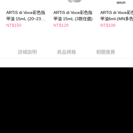
１．於結帳方式選擇「AFTEE先享後付」後，將跳轉至「AFTEE先享後付」
付款後全家取貨
結帳頁面，進行簡訊認證並確認金額後，即可完成結帳。
２．訂單成立數日內，您將收到繳費通知簡訊。
ARTiS di Voce彩色指
ARTiS di Voce彩色指
ARTiS di Voce
每筆NT$65，滿NT$390(含以上)免運費
３．收到繳費通知簡訊後14天內，點擊此簡訊中的連結，可透過四大超商／
甲油 15mL (20~23任
甲油 15mL (3款任選)
甲油6ml-(MN多
ATM／網路銀行／等多元方式進行付款，方視為交易完成。
萊爾富取貨付款
選)
選)【包裝隨機出
NT$150
NT$129
NT$108
※ 請注意：結帳手續完成當下不需立刻繳費，但若您需要取消訂單，請聯絡
每筆NT$65，滿NT$490(含以上)免運費
購買商品的店家。未經商家同意取消之訂單仍視為有效，需透過AFTEE先享
後付繳納相關費用。
付款後萊爾富取貨
※ 交易是否成功請以「AFTEE先享後付 」之結帳頁面顯示為準，若有關於
是否繳費成功／繳費後需取消欲退款等相關疑問，請聯繫「AFTEE先享後付
每筆NT$65，滿NT$490(含以上)免運費
詳細說明
商品規格
相關推薦
客戶支援中心」
https://netprotections.freshdesk.com/support/home
7-11取貨付款
【注意事項】
１．透過由恩沛科技股份有限公司提供之「AFTEE先享後付」服務完成之交
每筆NT$65，滿NT$490(含以上)免運費
易，需依本服務之必要範圍內提供個人資料，並將交易相關給付款項請求債
權轉讓予恩沛科技股份有限公司。
付款後7-11取貨
２．關於個人資料處理事宜，請瀏覽以下網址：
每筆NT$65，滿NT$490(含以上)免運費
https://aftee.tw/terms/#terms3
３．未成年的使用者請事先徵得法定代理人或監護人之同意方可使用
宅配(本島)
「AFTEE先享後付」，若未經同意申辦者引起之損失，本公司不負相關責
任。
每筆NT$100，滿NT$790(含以上)免運費
４．使用「AFTEE先享後付」時，將依據個別帳號之用戶狀況，依本公司即
時審查核予不同之上限額度；若仍有額度不足之情形，本公司將視審查結果
付款後寶雅門市自取(由倉庫統一出貨)
請求用戶進行身份認證。
每筆NT$80，滿NT$290(含以上)免運費
５．嚴禁一人註冊多個帳號或使用他人資訊註冊。若發現惡意使用之情形，