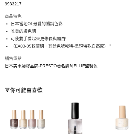
信用卡一次付款
9933217
超商取貨付款
商品特色
LINE Pay
日本當地OL最愛的暢銷色彩
唯美的膚色調
Apple Pay
可使雙手看起來更修長與顯白!
街口支付
（EA03-05較濃稠，其餘色號較稀-呈現特殊自然感） "
悠遊付
銷售重點
日本美甲凝膠品牌-PRESTO著名講師ELLIE監製色
Google Pay
AFTEE先享後付
相關說明
🔻你可能會喜歡
【關於「AFTEE先享後付」】
即享券
AFTEE先享後付是「在收到商品之後才付款」的支付方式。 讓您購物簡單
便利好安心！
１．簡單：不需註冊會員、不需綁卡、不需儲值。
運送方式
２．便利：只要手機號碼，簡訊認證，即可結帳。
３．安心：先確認商品／服務後，再付款。
全家取貨付款
每筆NT$65，滿NT$390(含以上)免運費
【「AFTEE先享後付」結帳流程】