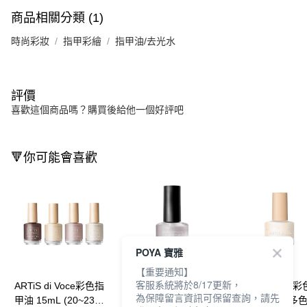
商品相關分類 (1)
時尚彩妝
指甲彩繪
指甲油/去光水
評價
喜歡這個商品嗎？購買後給他一個好評吧
🔻你可能會喜歡
POYA 寶雅
【重要通知】
客服系統將於8/17更新，
ARTiS di Voce彩色指
ARTiS di Voce彩色指
ARTiS di Voce
為保障留言資訊可保留查詢，請先
甲油 15mL (20~23任
甲油 15mL (3款任選)
甲油6ml-(MN多