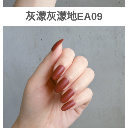
灰濛灰濛地EA09