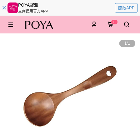
POYA寶雅
開啟APP
立刻使用官方APP
0
1
/
1