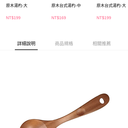
萊爾富取貨付款
※ 請注意：結帳手續完成當下不需立刻繳費，但若您需要取消訂單，請聯絡
原木湯杓-大
原木台式湯杓-中
原木台式湯杓-大
每筆NT$65，滿NT$490(含以上)免運費
購買商品的店家。未經商家同意取消之訂單仍視為有效，需透過AFTEE先享
後付繳納相關費用。
NT$199
NT$169
NT$199
付款後萊爾富取貨
※ 交易是否成功請以「AFTEE先享後付 」之結帳頁面顯示為準，若有關於
是否繳費成功／繳費後需取消欲退款等相關疑問，請聯繫「AFTEE先享後付
每筆NT$65，滿NT$490(含以上)免運費
客戶支援中心」
https://netprotections.freshdesk.com/support/home
7-11取貨付款
【注意事項】
詳細說明
商品規格
相關推薦
１．透過由恩沛科技股份有限公司提供之「AFTEE先享後付」服務完成之交
每筆NT$65，滿NT$490(含以上)免運費
易，需依本服務之必要範圍內提供個人資料，並將交易相關給付款項請求債
權轉讓予恩沛科技股份有限公司。
付款後7-11取貨
２．關於個人資料處理事宜，請瀏覽以下網址：
每筆NT$65，滿NT$490(含以上)免運費
https://aftee.tw/terms/#terms3
３．未成年的使用者請事先徵得法定代理人或監護人之同意方可使用
宅配(本島)
「AFTEE先享後付」，若未經同意申辦者引起之損失，本公司不負相關責
任。
每筆NT$100，滿NT$790(含以上)免運費
４．使用「AFTEE先享後付」時，將依據個別帳號之用戶狀況，依本公司即
時審查核予不同之上限額度；若仍有額度不足之情形，本公司將視審查結果
付款後寶雅門市自取(由倉庫統一出貨)
請求用戶進行身份認證。
每筆NT$80，滿NT$290(含以上)免運費
５．嚴禁一人註冊多個帳號或使用他人資訊註冊。若發現惡意使用之情形，
恩沛科技股份有限公司將有權停止該用戶之使用額度並採取法律行動。