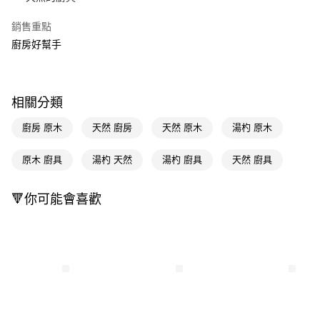
Apple Pay
銷售重點
廚房好幫手
街口支付
悠遊付
Google Pay
相關分類
AFTEE先享後付
廚房 原木
天然 廚房
天然 原木
湯杓 原木
相關說明
【關於「AFTEE先享後付」】
原木 廚具
湯杓 天然
湯杓 廚具
天然 廚具
即享券
AFTEE先享後付是「在收到商品之後才付款」的支付方式。 讓您購物簡單
便利好安心！
🔻你可能會喜歡
１．簡單：不需註冊會員、不需綁卡、不需儲值。
運送方式
２．便利：只要手機號碼，簡訊認證，即可結帳。
３．安心：先確認商品／服務後，再付款。
全家取貨付款
每筆NT$65，滿NT$390(含以上)免運費
【「AFTEE先享後付」結帳流程】
１．於結帳方式選擇「AFTEE先享後付」後，將跳轉至「AFTEE先享後付」
付款後全家取貨
結帳頁面，進行簡訊認證並確認金額後，即可完成結帳。
２．訂單成立數日內，您將收到繳費通知簡訊。
每筆NT$65，滿NT$390(含以上)免運費
３．收到繳費通知簡訊後14天內，點擊此簡訊中的連結，可透過四大超商／
ATM／網路銀行／等多元方式進行付款，方視為交易完成。