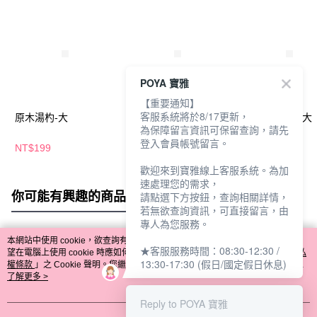
POYA 寶雅
【重要通知】
客服系統將於8/17更新，
原木湯杓-大
原木台式湯杓-中
原木台式湯杓-大
為保障留言資訊可保留查詢，請先
登入會員帳號留言。
NT$199
NT$169
NT$199
歡迎來到寶雅線上客服系統。為加
速處理您的需求，
你可能有興趣的商品
全站排行
請點選下方按鈕，查詢相關詳情，
若無欲查詢資訊，可直接留言，由
專人為您服務。
本網站中使用 cookie，欲查詢有關本網站使用 cookie 方式之詳情，及若您不希
★客服服務時間：08:30-12:30 /
熱門標籤
望在電腦上使用 cookie 時應如何變更電腦的 cookie 設定，請參閱本網站「
隱私
13:30-17:30 (假日/國定假日休息)
權條款
」之 Cookie 聲明。您繼續使用本網站即表示您同意本公司得按本網站使
用條款之 Cookie 聲明使用 cookie。
了解更多 >
Reply to POYA 寶雅