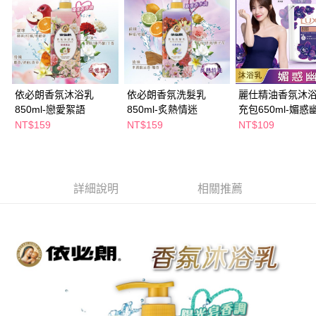
萊爾富取貨付款
※ 請注意：結帳手續完成當下不需立刻繳費，但若您需要取消訂單，請聯絡
每筆NT$65，滿NT$490(含以上)免運費
購買商品的店家。未經商家同意取消之訂單仍視為有效，需透過AFTEE先享
後付繳納相關費用。
付款後萊爾富取貨
※ 交易是否成功請以「AFTEE先享後付 」之結帳頁面顯示為準，若有關於
是否繳費成功／繳費後需取消欲退款等相關疑問，請聯繫「AFTEE先享後付
每筆NT$65，滿NT$490(含以上)免運費
客戶支援中心」
https://netprotections.freshdesk.com/support/home
7-11取貨付款
依必朗香氛沐浴乳
依必朗香氛洗髮乳
麗仕精油香氛沐
【注意事項】
１．透過由恩沛科技股份有限公司提供之「AFTEE先享後付」服務完成之交
850ml-戀愛絮語
850ml-炙熱情迷
充包650ml-媚惑
每筆NT$65，滿NT$490(含以上)免運費
易，需依本服務之必要範圍內提供個人資料，並將交易相關給付款項請求債
NT$159
NT$159
NT$109
權轉讓予恩沛科技股份有限公司。
付款後7-11取貨
２．關於個人資料處理事宜，請瀏覽以下網址：
每筆NT$65，滿NT$490(含以上)免運費
https://aftee.tw/terms/#terms3
３．未成年的使用者請事先徵得法定代理人或監護人之同意方可使用
宅配(本島)
「AFTEE先享後付」，若未經同意申辦者引起之損失，本公司不負相關責
詳細說明
相關推薦
任。
每筆NT$100，滿NT$790(含以上)免運費
４．使用「AFTEE先享後付」時，將依據個別帳號之用戶狀況，依本公司即
時審查核予不同之上限額度；若仍有額度不足之情形，本公司將視審查結果
付款後寶雅門市自取(由倉庫統一出貨)
請求用戶進行身份認證。
每筆NT$80，滿NT$290(含以上)免運費
５．嚴禁一人註冊多個帳號或使用他人資訊註冊。若發現惡意使用之情形，
恩沛科技股份有限公司將有權停止該用戶之使用額度並採取法律行動。