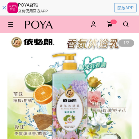
POYA寶雅
開啟APP
立刻使用官方APP
0
1
/
2