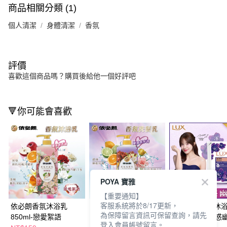
商品相關分類 (1)
個人清潔
身體清潔
香氛
評價
喜歡這個商品嗎？購買後給他一個好評吧
🔻你可能會喜歡
POYA 寶雅
【重要通知】
客服系統將於8/17更新，
依必朗香氛沐浴乳
依必朗香氛洗髮乳
麗仕精油香氛沐
為保障留言資訊可保留查詢，請先
850ml-戀愛絮語
850ml-炙熱情迷
充包650ml-媚惑
登入會員帳號留言。