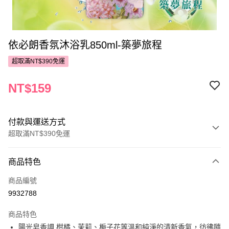
依必朗香氛沐浴乳850ml-築夢旅程
超取滿NT$390免運
NT$159
付款與運送方式
超取滿NT$390免運
付款方式
商品特色
POYA支付
商品編號
信用卡一次付款
9932788
超商取貨付款
商品特色
LINE Pay
陽光皂香調 柑橘、茉莉、梔子花等溫和純淨的清新香氣，彷彿隨