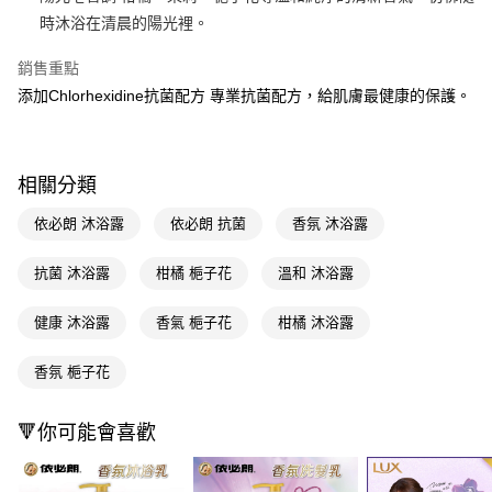
時沐浴在清晨的陽光裡。
Apple Pay
銷售重點
街口支付
添加Chlorhexidine抗菌配方 專業抗菌配方，給肌膚最健康的保護。
悠遊付
Google Pay
相關分類
AFTEE先享後付
相關說明
依必朗 沐浴露
依必朗 抗菌
香氛 沐浴露
【關於「AFTEE先享後付」】
即享券
AFTEE先享後付是「在收到商品之後才付款」的支付方式。 讓您購物簡單
抗菌 沐浴露
柑橘 梔子花
溫和 沐浴露
便利好安心！
１．簡單：不需註冊會員、不需綁卡、不需儲值。
運送方式
健康 沐浴露
香氣 梔子花
柑橘 沐浴露
２．便利：只要手機號碼，簡訊認證，即可結帳。
３．安心：先確認商品／服務後，再付款。
全家取貨付款
香氛 梔子花
每筆NT$65，滿NT$390(含以上)免運費
【「AFTEE先享後付」結帳流程】
１．於結帳方式選擇「AFTEE先享後付」後，將跳轉至「AFTEE先享後付」
付款後全家取貨
結帳頁面，進行簡訊認證並確認金額後，即可完成結帳。
🔻你可能會喜歡
２．訂單成立數日內，您將收到繳費通知簡訊。
每筆NT$65，滿NT$390(含以上)免運費
３．收到繳費通知簡訊後14天內，點擊此簡訊中的連結，可透過四大超商／
ATM／網路銀行／等多元方式進行付款，方視為交易完成。