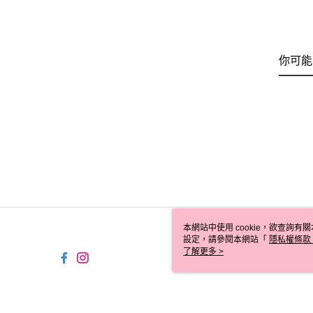
你可能
本網站中使用 cookie，欲查詢有關
設定，請參閱本網站「
隱私權條款
使用 cookie。
了解更多 >