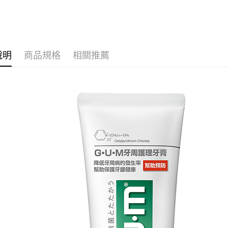
求債權轉
２．關於
付款後7-1
https://aft
每筆NT$6
３．未成
「AFTE
宅配(本島)
任。
說明
商品規格
相關推薦
４．使用「
每筆NT$1
即時審查
結果請求
付款後寶雅
５．嚴禁
每筆NT$8
形，恩沛
動。