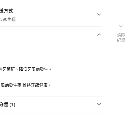
送方式
390免運
清除
紀錄
次付款
付款
除牙菌斑、降低牙周病發生。
周病發生率,維持牙齦健康。
類 (1)
口腔
牙膏
y