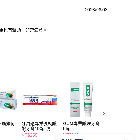
2026/06/03
康也有幫助，非常滿意。
冰晶薄荷
牙周適專業強韌護
GUM專業護理牙膏
牙周適牙齦護理牙
齦牙膏100g-清新
85g
膏90g-溫和淨白
薄荷
NT$259
NT$219
NT$219