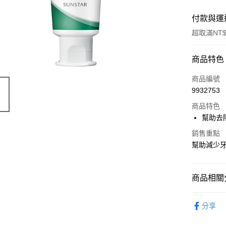
付款與運
超取滿NT$
付款方式
商品特色
POYA支付
商品編號
9932753
信用卡一
商品特色
超商取貨
幫助去
LINE Pay
銷售重點
幫助減少牙
Apple Pay
街口支付
商品相關分
悠遊付
個人清潔
分享
Google Pa