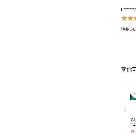
b*******
這款G
🔻你
G
14
NT