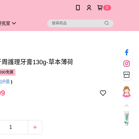
0
研究室
牙周護理牙膏130g-草本薄荷
390免運
則評價
)
99