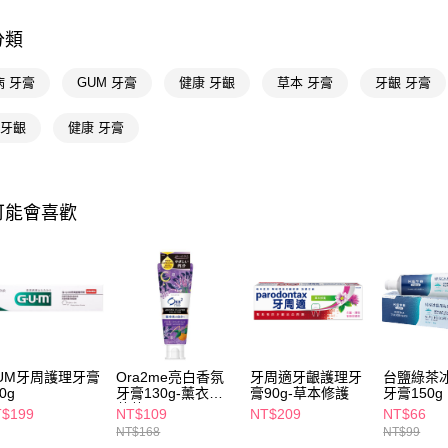
AFTEE先
相關說明
分類
【關於「A
即享券
AFTEE
便利好安
病 牙膏
GUM 牙膏
健康 牙齦
草本 牙膏
牙齦 牙膏
１．簡單
２．便利
運送方式
 牙齦
健康 牙膏
３．安心
全家取貨
【「AFT
每筆NT$6
１．於結帳
付」結帳
可能會喜歡
付款後全
２．訂單
３．收到繳
每筆NT$6
／ATM／
※ 請注意
萊爾富取
絡購買商品
先享後付
每筆NT$6
※ 交易是
是否繳費成
付款後萊
付客戶支
UM牙周護理牙膏
Ora2me亮白香氛
牙周適牙齦護理牙
台鹽綠茶
每筆NT$6
0g
牙膏130g-薰衣草
膏90g-草本修護
牙膏150g
【注意事
薄荷
$199
NT$109
NT$209
NT$66
7-11取貨
１．透過由
NT$168
NT$99
交易，需
每筆NT$6