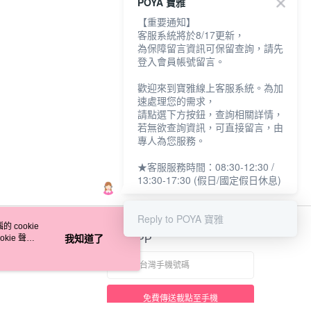
POYA 寶雅
NT$249
【重要通知】
客服系統將於8/17更新，
為保障留言資訊可保留查詢，請先
登入會員帳號留言。
歡迎來到寶雅線上客服系統。為加
速處理您的需求，
請點選下方按鈕，查詢相關詳情，
若無欲查詢資訊，可直接留言，由
專人為您服務。
★客服服務時間：08:30-12:30 /
13:30-17:30 (假日/國定假日休息)
Reply to POYA 寶雅
 cookie
kie 聲明
我知道了
官方APP
免費傳送載點至手機