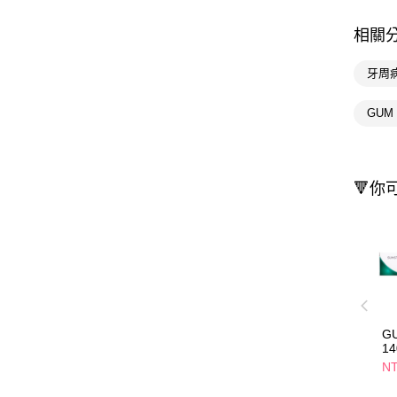
相關
牙周
GUM
🔻你
G
14
NT