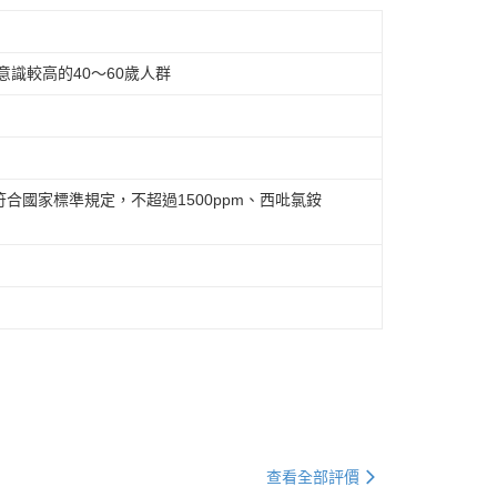
識較高的40～60歲人群
合國家標準規定，不超過1500ppm、西吡氯銨
查看全部評價