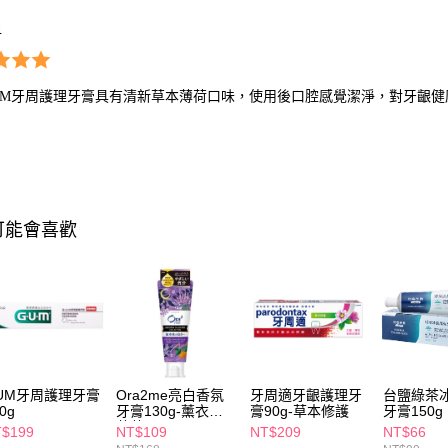
4
UM牙周護理牙膏具有清新草本薄荷口味，使用後口腔感覺潔淨，對牙齦健
可能會喜歡
UM牙周護理牙膏
Ora2me亮白香氛
牙周適牙齦護理牙
台鹽綠茶
0g
牙膏130g-薰衣草
膏90g-草本修護
牙膏150g
薄荷
$199
NT$109
NT$209
NT$66