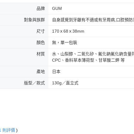
品牌
GUM
對象與族群
自身感覺到牙齦有不適或有牙周病,口腔預防意
尺寸
170ｘ68ｘ38mm
顏色
無，單一包裝
材質
水、山梨醇、二氧化矽、氟化鈉氟化鈉含量符
CPC、香料草本薄荷型、甘草酸二鉀 等
產地
日本
版型／款式
130g／直立式
1
則評價
)