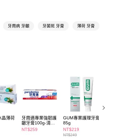
享後付
FTEE先享後付」】
先享後付是「在收到商品之後才付款」的支付方式。 讓您購物簡單
心！
牙周病 牙齦
牙菌斑 牙膏
薄荷 牙膏
：不需註冊會員、不需綁卡、不需儲值。
：只要手機號碼，簡訊認證，即可結帳。
：先確認商品／服務後，再付款。
付款
EE先享後付」結帳流程】
5，滿NT$390(含以上)免運費
方式選擇「AFTEE先享後付」後，將跳轉至「AFTEE先享後
頁面，進行簡訊認證並確認金額後，即可完成結帳。
家取貨
成立數日內，您將收到繳費通知簡訊。
費通知簡訊後14天內，點擊此簡訊中的連結，可透過四大超商
5，滿NT$390(含以上)免運費
網路銀行／等多元方式進行付款，方視為交易完成。
：結帳手續完成當下不需立刻繳費，但若您需要取消訂單，請聯
貨付款
的店家。未經商家同意取消之訂單仍視為有效，需透過AFTEE
繳納相關費用。
5，滿NT$490(含以上)免運費
否成功請以「AFTEE先享後付 」之結帳頁面顯示為準，若有關於
功／繳費後需取消欲退款等相關疑問，請聯繫「AFTEE先享後
爾富取貨
援中心」
https://netprotections.freshdesk.com/support/home
冰晶薄荷
牙周適專業強韌護
GUM專業護理牙膏
牙周適牙齦護理牙
5，滿NT$490(含以上)免運費
齦牙膏100g-清新
85g
膏90g-溫和淨白
項】
薄荷
NT$259
NT$219
NT$219
付款
恩沛科技股份有限公司提供之「AFTEE先享後付」服務完成之
NT$249
依本服務之必要範圍內提供個人資料，並將交易相關給付款項請
5，滿NT$490(含以上)免運費