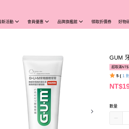
最新活動
會員優惠
品牌旗艦館
領取折價券
好物
GUM 
超取滿NT$
5 (
1
NT$1
數量