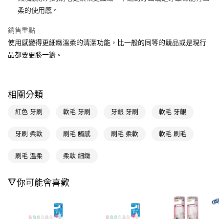
柔的使用感。
Apple Pay
銷售重點
街口支付
使用感變得更細緻溫柔的清潔功能，比一般的同等的競品或是現行
悠遊付
品都要更勝一籌。
Google Pay
AFTEE先享後付
相關分類
相關說明
【關於「AFTEE先享後付」】
紅色 牙刷
軟毛 牙刷
牙齦 牙刷
軟毛 牙齦
即享券
AFTEE先享後付是「在收到商品之後才付款」的支付方式。 讓您購物簡單
便利好安心！
牙刷 柔軟
刷毛 觸感
刷毛 柔軟
軟毛 刷毛
１．簡單：不需註冊會員、不需綁卡、不需儲值。
運送方式
２．便利：只要手機號碼，簡訊認證，即可結帳。
３．安心：先確認商品／服務後，再付款。
刷毛 溫柔
柔軟 細緻
全家取貨付款
每筆NT$65，滿NT$390(含以上)免運費
【「AFTEE先享後付」結帳流程】
１．於結帳方式選擇「AFTEE先享後付」後，將跳轉至「AFTEE先享後付」
🔻你可能會喜歡
付款後全家取貨
結帳頁面，進行簡訊認證並確認金額後，即可完成結帳。
２．訂單成立數日內，您將收到繳費通知簡訊。
每筆NT$65，滿NT$390(含以上)免運費
３．收到繳費通知簡訊後14天內，點擊此簡訊中的連結，可透過四大超商／
ATM／網路銀行／等多元方式進行付款，方視為交易完成。