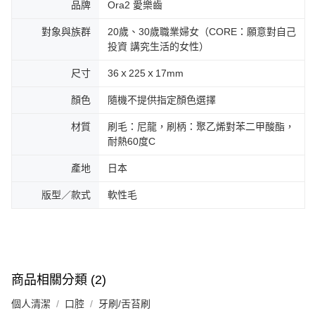
品牌
Ora2 愛樂齒
對象與族群
20歲、30歲職業婦女（CORE：願意對自己
投資 講究生活的女性）
尺寸
36ｘ225ｘ17mm
顏色
隨機不提供指定顏色選擇
材質
刷毛：尼龍，刷柄：聚乙烯對苯二甲酸酯，
耐熱60度C
產地
日本
版型／款式
軟性毛
商品相關分類 (2)
個人清潔
口腔
牙刷/舌苔刷