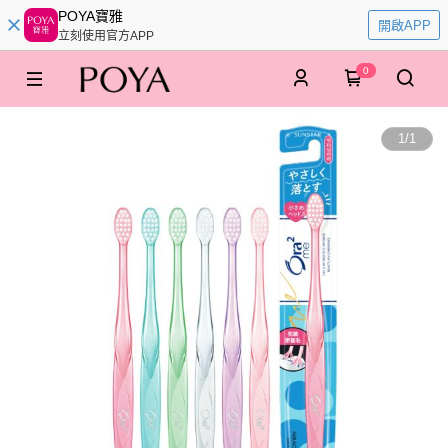
POYA寶雅
開啟APP
立刻使用官方APP
0
1
/
1