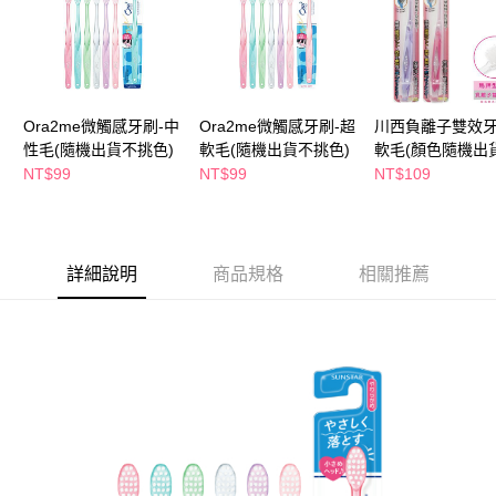
萊爾富取貨付款
※ 請注意：結帳手續完成當下不需立刻繳費，但若您需要取消訂單，請聯絡
每筆NT$65，滿NT$490(含以上)免運費
購買商品的店家。未經商家同意取消之訂單仍視為有效，需透過AFTEE先享
後付繳納相關費用。
付款後萊爾富取貨
※ 交易是否成功請以「AFTEE先享後付 」之結帳頁面顯示為準，若有關於
是否繳費成功／繳費後需取消欲退款等相關疑問，請聯繫「AFTEE先享後付
每筆NT$65，滿NT$490(含以上)免運費
客戶支援中心」
https://netprotections.freshdesk.com/support/home
Ora2me微觸感牙刷-中
Ora2me微觸感牙刷-超
川西負離子雙效牙
7-11取貨付款
性毛(隨機出貨不挑色)
軟毛(隨機出貨不挑色)
軟毛(顏色隨機出貨
【注意事項】
１．透過由恩沛科技股份有限公司提供之「AFTEE先享後付」服務完成之交
每筆NT$65，滿NT$490(含以上)免運費
NT$99
NT$99
NT$109
易，需依本服務之必要範圍內提供個人資料，並將交易相關給付款項請求債
權轉讓予恩沛科技股份有限公司。
付款後7-11取貨
２．關於個人資料處理事宜，請瀏覽以下網址：
每筆NT$65，滿NT$490(含以上)免運費
https://aftee.tw/terms/#terms3
３．未成年的使用者請事先徵得法定代理人或監護人之同意方可使用
詳細說明
商品規格
相關推薦
宅配(本島)
「AFTEE先享後付」，若未經同意申辦者引起之損失，本公司不負相關責
任。
每筆NT$100，滿NT$790(含以上)免運費
４．使用「AFTEE先享後付」時，將依據個別帳號之用戶狀況，依本公司即
時審查核予不同之上限額度；若仍有額度不足之情形，本公司將視審查結果
付款後寶雅門市自取(由倉庫統一出貨)
請求用戶進行身份認證。
每筆NT$80，滿NT$290(含以上)免運費
５．嚴禁一人註冊多個帳號或使用他人資訊註冊。若發現惡意使用之情形，
恩沛科技股份有限公司將有權停止該用戶之使用額度並採取法律行動。