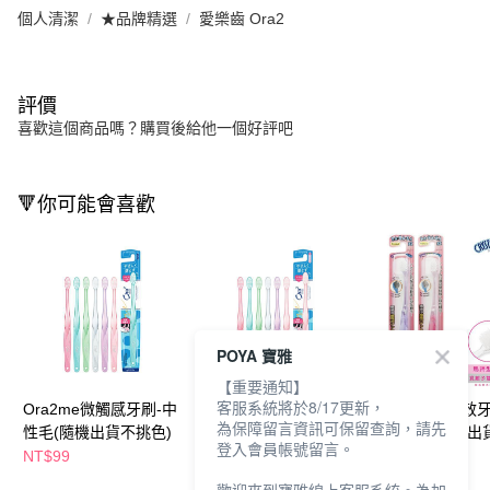
個人清潔
★品牌精選
愛樂齒 Ora2
評價
喜歡這個商品嗎？購買後給他一個好評吧
🔻你可能會喜歡
POYA 寶雅
【重要通知】
客服系統將於8/17更新，
Ora2me微觸感牙刷-中
Ora2me微觸感牙刷-超
川西負離子雙效牙
為保障留言資訊可保留查詢，請先
性毛(隨機出貨不挑色)
軟毛(隨機出貨不挑色)
軟毛(顏色隨機出貨
登入會員帳號留言。
NT$99
NT$99
NT$109