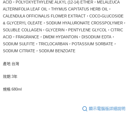
ACID，POLYOXYETHYLENE ALKYL (12-14) ETHER，MELALEUCA
ALTERNIFOLIA LEAF OIL，THYMUS CAPITATUS HERB OIL，
CALENDULA OFFICINALIS FLOWER EXTRACT，COCO-GLUCOSIDE
& GLYCERYL OLEATE，SODIUM HYALURONATE CROSSPOLYMER，
SOLUBLE COLLAGEN，GLYCERIN，PENTYLENE GLYCOL，CITRIC
ACID，FRAGRANCE，DMDM HYDANTOIN，DISODIUM EDTA，
SODIUM SULFITE，TRICLOCARBAN，POTASSIUM SORBATE，
SODIUM CITRATE，SODIUM BENZOATE
產地:台灣
效期:3年
規格:680ml
顯示電腦版詳細說明