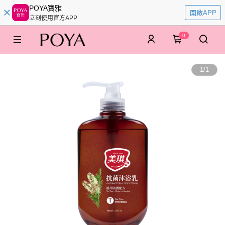
POYA寶雅
開啟APP
立刻使用官方APP
0
1
/
1