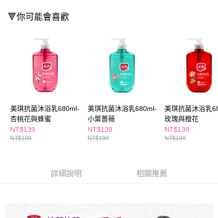
ATM／網路銀行／等多元方式進行付款，方視為交易完成。
萊爾富取貨付款
※ 請注意：結帳手續完成當下不需立刻繳費，但若您需要取消訂單，請聯絡
🔻你可能會喜歡
每筆NT$65，滿NT$490(含以上)免運費
購買商品的店家。未經商家同意取消之訂單仍視為有效，需透過AFTEE先享
後付繳納相關費用。
付款後萊爾富取貨
※ 交易是否成功請以「AFTEE先享後付 」之結帳頁面顯示為準，若有關於
是否繳費成功／繳費後需取消欲退款等相關疑問，請聯繫「AFTEE先享後付
每筆NT$65，滿NT$490(含以上)免運費
客戶支援中心」
https://netprotections.freshdesk.com/support/home
7-11取貨付款
【注意事項】
１．透過由恩沛科技股份有限公司提供之「AFTEE先享後付」服務完成之交
每筆NT$65，滿NT$490(含以上)免運費
易，需依本服務之必要範圍內提供個人資料，並將交易相關給付款項請求債
權轉讓予恩沛科技股份有限公司。
付款後7-11取貨
２．關於個人資料處理事宜，請瀏覽以下網址：
美琪抗菌沐浴乳680ml-
美琪抗菌沐浴乳680ml-
美琪抗菌沐浴乳68
每筆NT$65，滿NT$490(含以上)免運費
https://aftee.tw/terms/#terms3
杏桃花與蜂蜜
小葉薔薇
玫瑰與橙花
３．未成年的使用者請事先徵得法定代理人或監護人之同意方可使用
NT$139
NT$139
NT$139
宅配(本島)
「AFTEE先享後付」，若未經同意申辦者引起之損失，本公司不負相關責
NT$199
NT$199
NT$199
任。
每筆NT$100，滿NT$790(含以上)免運費
４．使用「AFTEE先享後付」時，將依據個別帳號之用戶狀況，依本公司即
時審查核予不同之上限額度；若仍有額度不足之情形，本公司將視審查結果
付款後寶雅門市自取(由倉庫統一出貨)
請求用戶進行身份認證。
詳細說明
相關推薦
每筆NT$80，滿NT$290(含以上)免運費
５．嚴禁一人註冊多個帳號或使用他人資訊註冊。若發現惡意使用之情形，
恩沛科技股份有限公司將有權停止該用戶之使用額度並採取法律行動。