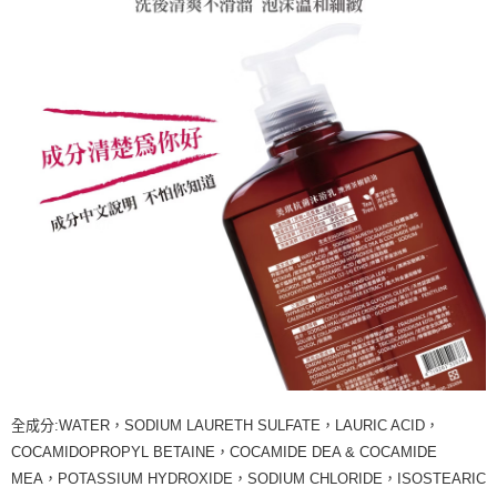
全成分:WATER，SODIUM LAURETH SULFATE，LAURIC ACID，
COCAMIDOPROPYL BETAINE，COCAMIDE DEA & COCAMIDE
MEA，POTASSIUM HYDROXIDE，SODIUM CHLORIDE，ISOSTEARIC