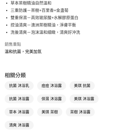
LINE Pay
草本茶樹精油自然溫和
三重防護－茶樹+百里香+金盞菊
Apple Pay
雙重保濕－高效玻尿酸+水解膠原蛋白
街口支付
控油清爽－澳洲茶樹精油，淨膚平衡
洗後清爽－泡沫溫和細緻，清爽好沖洗
悠遊付
銷售重點
Google Pay
溫和抗菌，完美加氛
AFTEE先享後付
相關說明
【關於「AFTEE先享後付」】
即享券
相關分類
AFTEE先享後付是「在收到商品之後才付款」的支付方式。 讓您購物簡單
便利好安心！
１．簡單：不需註冊會員、不需綁卡、不需儲值。
抗菌 沐浴乳
痘痘 沐浴露
美琪 抗菌
運送方式
２．便利：只要手機號碼，簡訊認證，即可結帳。
３．安心：先確認商品／服務後，再付款。
全家取貨付款
抗菌 沐浴露
保濕 沐浴露
美琪 沐浴露
每筆NT$65，滿NT$390(含以上)免運費
【「AFTEE先享後付」結帳流程】
１．於結帳方式選擇「AFTEE先享後付」後，將跳轉至「AFTEE先享後付」
草本 沐浴露
美琪 茶樹
茶樹 沐浴露
付款後全家取貨
結帳頁面，進行簡訊認證並確認金額後，即可完成結帳。
２．訂單成立數日內，您將收到繳費通知簡訊。
每筆NT$65，滿NT$390(含以上)免運費
清爽 沐浴露
３．收到繳費通知簡訊後14天內，點擊此簡訊中的連結，可透過四大超商／