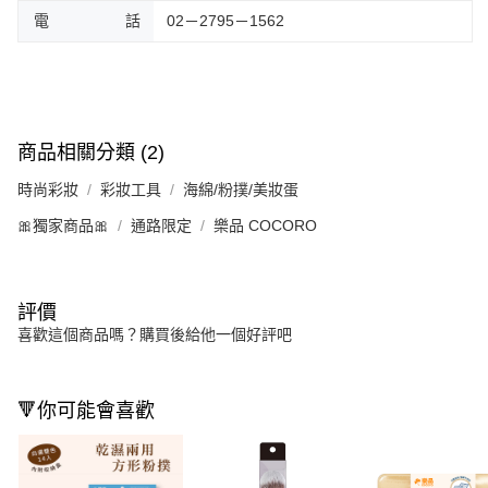
電 話
02－2795－1562
商品相關分類 (2)
時尚彩妝
彩妝工具
海綿/粉撲/美妝蛋
🎀獨家商品🎀
通路限定
樂品 COCORO
評價
喜歡這個商品嗎？購買後給他一個好評吧
🔻你可能會喜歡