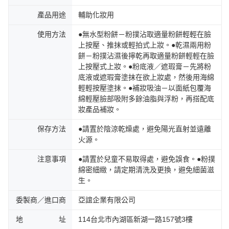
產品用途
輔助化妝用
使用方法
●無水型粉餅－粉撲沾取適量粉餅輕輕在臉
上按壓、推抹或輕拍式上妝。●乾濕兩用粉
餅－粉撲沾濕後擰乾再取適量粉餅輕輕在臉
上按壓式上妝。●粉底液／遮瑕膏－先將粉
底液或遮瑕膏塗抹在欲上妝處，然後用海綿
輕輕按壓塗抹。●補妝吸油－以面紙包覆海
綿輕壓臉部吸附多餘油脂與浮粉，再搭配底
妝產品補妝。
保存方法
●請置於陰涼乾燥處，避免陽光直射並遠離
火源。
注意事項
●請置於兒童不易取得處，避免誤食。●粉撲
綿密細緻，請定期清洗及更換，避免細菌滋
生。
委製商／進口商
亞誼企業有限公司
地 址
114台北市內湖區新湖一路157號3樓