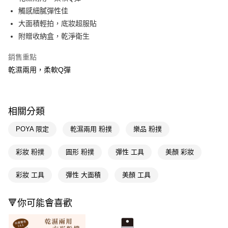
觸感細膩彈性佳
Apple Pay
大面積輕拍，底妝超服貼
街口支付
附贈收納盒，乾淨衛生
悠遊付
銷售重點
乾濕兩用，柔軟Q彈
Google Pay
AFTEE先享後付
相關說明
相關分類
【關於「AFTEE先享後付」】
即享券
AFTEE先享後付是「在收到商品之後才付款」的支付方式。 讓您購物簡單
POYA 限定
乾濕兩用 粉撲
樂品 粉撲
便利好安心！
１．簡單：不需註冊會員、不需綁卡、不需儲值。
運送方式
２．便利：只要手機號碼，簡訊認證，即可結帳。
彩妝 粉撲
圓形 粉撲
彈性 工具
美顏 彩妝
３．安心：先確認商品／服務後，再付款。
全家取貨付款
彩妝 工具
彈性 大面積
美顏 工具
每筆NT$65，滿NT$390(含以上)免運費
【「AFTEE先享後付」結帳流程】
１．於結帳方式選擇「AFTEE先享後付」後，將跳轉至「AFTEE先享後付」
付款後全家取貨
結帳頁面，進行簡訊認證並確認金額後，即可完成結帳。
🔻你可能會喜歡
２．訂單成立數日內，您將收到繳費通知簡訊。
每筆NT$65，滿NT$390(含以上)免運費
３．收到繳費通知簡訊後14天內，點擊此簡訊中的連結，可透過四大超商／
ATM／網路銀行／等多元方式進行付款，方視為交易完成。