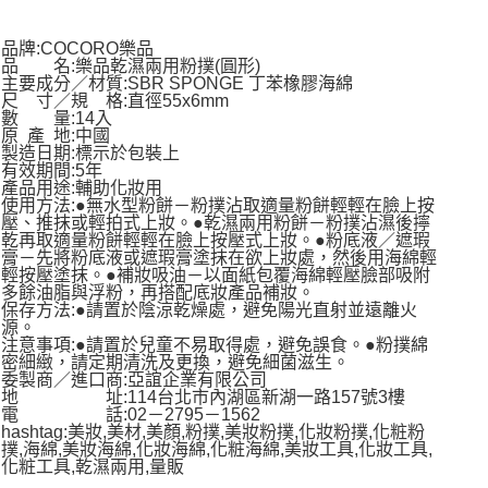
品牌:COCORO樂品
品 名:樂品乾濕兩用粉撲(圓形)
主要成分／材質:SBR SPONGE 丁苯橡膠海綿
尺 寸／規 格:直徑55x6mm
數 量:14入
原 產 地:中國
製造日期:標示於包裝上
有效期間:5年
產品用途:輔助化妝用
使用方法:●無水型粉餅－粉撲沾取適量粉餅輕輕在臉上按
壓、推抹或輕拍式上妝。●乾濕兩用粉餅－粉撲沾濕後擰
乾再取適量粉餅輕輕在臉上按壓式上妝。●粉底液／遮瑕
膏－先將粉底液或遮瑕膏塗抹在欲上妝處，然後用海綿輕
輕按壓塗抹。●補妝吸油－以面紙包覆海綿輕壓臉部吸附
多餘油脂與浮粉，再搭配底妝產品補妝。
保存方法:●請置於陰涼乾燥處，避免陽光直射並遠離火
源。
注意事項:●請置於兒童不易取得處，避免誤食。●粉撲綿
密細緻，請定期清洗及更換，避免細菌滋生。
委製商／進口商:亞誼企業有限公司
地 址:114台北市內湖區新湖一路157號3樓
電 話:02－2795－1562
hashtag:美妝,美材,美顏,粉撲,美妝粉撲,化妝粉撲,化粧粉
撲,海綿,美妝海綿,化妝海綿,化粧海綿,美妝工具,化妝工具,
化粧工具,乾濕兩用,量販