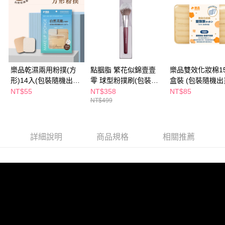
萊爾富取貨付款
※ 請注意：結帳手續完成當下不需立刻繳費，但若您需要取消訂單，請聯絡
每筆NT$65，滿NT$490(含以上)免運費
購買商品的店家。未經商家同意取消之訂單仍視為有效，需透過AFTEE先享
後付繳納相關費用。
付款後萊爾富取貨
※ 交易是否成功請以「AFTEE先享後付 」之結帳頁面顯示為準，若有關於
是否繳費成功／繳費後需取消欲退款等相關疑問，請聯繫「AFTEE先享後付
每筆NT$65，滿NT$490(含以上)免運費
客戶支援中心」
https://netprotections.freshdesk.com/support/home
7-11取貨付款
【注意事項】
樂品乾濕兩用粉撲(方
點胭脂 繁花似錦壹壹
樂品雙效化妝棉1
１．透過由恩沛科技股份有限公司提供之「AFTEE先享後付」服務完成之交
每筆NT$65，滿NT$490(含以上)免運費
形)14入(包裝隨機出
零 球型粉撲刷(包裝隨
盒裝 (包裝隨機出
易，需依本服務之必要範圍內提供個人資料，並將交易相關給付款項請求債
貨)
機出貨)
NT$55
NT$358
NT$85
權轉讓予恩沛科技股份有限公司。
付款後7-11取貨
NT$499
２．關於個人資料處理事宜，請瀏覽以下網址：
每筆NT$65，滿NT$490(含以上)免運費
https://aftee.tw/terms/#terms3
３．未成年的使用者請事先徵得法定代理人或監護人之同意方可使用
宅配(本島)
「AFTEE先享後付」，若未經同意申辦者引起之損失，本公司不負相關責
詳細說明
商品規格
相關推薦
任。
每筆NT$100，滿NT$790(含以上)免運費
４．使用「AFTEE先享後付」時，將依據個別帳號之用戶狀況，依本公司即
時審查核予不同之上限額度；若仍有額度不足之情形，本公司將視審查結果
付款後寶雅門市自取(由倉庫統一出貨)
請求用戶進行身份認證。
每筆NT$80，滿NT$290(含以上)免運費
５．嚴禁一人註冊多個帳號或使用他人資訊註冊。若發現惡意使用之情形，
恩沛科技股份有限公司將有權停止該用戶之使用額度並採取法律行動。