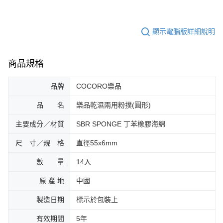
顯示電腦版詳細說明
商品規格
品牌
COCORO樂品
品 名
樂品乾濕兩用粉撲(圓形)
主要成分／材質
SBR SPONGE 丁苯橡膠海綿
尺 寸／規 格
直徑55x6mm
數 量
14入
原 產 地
中國
製造日期
標示於包裝上
有效期間
5年