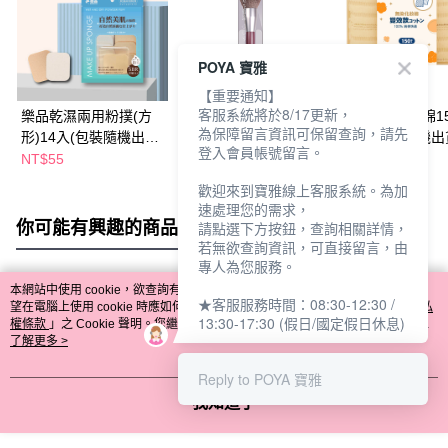
POYA 寶雅
【重要通知】
客服系統將於8/17更新，
樂品乾濕兩用粉撲(方
點胭脂 繁花似錦壹壹
樂品雙效化妝棉1
為保障留言資訊可保留查詢，請先
形)14入(包裝隨機出
零 球型粉撲刷(包裝隨
盒裝 (包裝隨機出
登入會員帳號留言。
貨)
機出貨)
NT$55
NT$358
NT$85
NT$499
歡迎來到寶雅線上客服系統。為加
速處理您的需求，
你可能有興趣的商品
全站排行
請點選下方按鈕，查詢相關詳情，
若無欲查詢資訊，可直接留言，由
專人為您服務。
本網站中使用 cookie，欲查詢有關本網站使用 cookie 方式之詳情，及若您不希
★客服服務時間：08:30-12:30 /
熱門標籤
望在電腦上使用 cookie 時應如何變更電腦的 cookie 設定，請參閱本網站「
隱私
13:30-17:30 (假日/國定假日休息)
權條款
」之 Cookie 聲明。您繼續使用本網站即表示您同意本公司得按本網站使
用條款之 Cookie 聲明使用 cookie。
了解更多 >
Reply to POYA 寶雅
我知道了