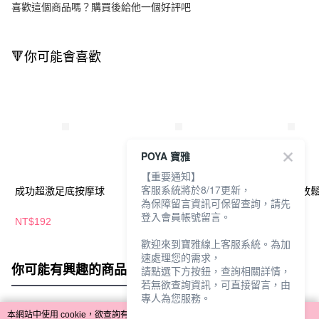
喜歡這個商品嗎？購買後給他一個好評吧
🔻你可能會喜歡
POYA 寶雅
【重要通知】
客服系統將於8/17更新，
成功超激足底按摩球
成功顆粒按摩球
成功電動筋膜放
為保障留言資訊可保留查詢，請先
球
登入會員帳號留言。
NT$192
NT$224
NT$360
歡迎來到寶雅線上客服系統。為加
速處理您的需求，
你可能有興趣的商品
全站排行
請點選下方按鈕，查詢相關詳情，
若無欲查詢資訊，可直接留言，由
專人為您服務。
本網站中使用 cookie，欲查詢有關本網站使用 cookie 方式之詳情，及若您不希