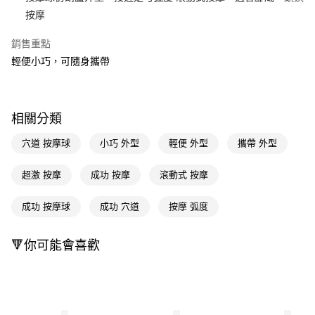
按摩
Apple Pay
銷售重點
街口支付
輕便小巧，可隨身攜帶
悠遊付
Google Pay
相關分類
AFTEE先享後付
相關說明
穴道 按摩球
小巧 外型
輕便 外型
攜帶 外型
【關於「AFTEE先享後付」】
即享券
AFTEE先享後付是「在收到商品之後才付款」的支付方式。 讓您購物簡單
超激 按摩
成功 按摩
滾動式 按摩
便利好安心！
１．簡單：不需註冊會員、不需綁卡、不需儲值。
運送方式
成功 按摩球
成功 穴道
按摩 弧度
２．便利：只要手機號碼，簡訊認證，即可結帳。
３．安心：先確認商品／服務後，再付款。
全家取貨付款
每筆NT$65，滿NT$390(含以上)免運費
🔻你可能會喜歡
【「AFTEE先享後付」結帳流程】
１．於結帳方式選擇「AFTEE先享後付」後，將跳轉至「AFTEE先享後付」
付款後全家取貨
結帳頁面，進行簡訊認證並確認金額後，即可完成結帳。
２．訂單成立數日內，您將收到繳費通知簡訊。
每筆NT$65，滿NT$390(含以上)免運費
３．收到繳費通知簡訊後14天內，點擊此簡訊中的連結，可透過四大超商／
ATM／網路銀行／等多元方式進行付款，方視為交易完成。