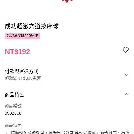
成功超激穴道按摩球
超取滿NT$390免運
NT$192
付款與運送方式
超取滿NT$390免運
付款方式
商品特色
POYA支付
商品編號
信用卡一次付款
9932608
超商取貨付款
商品特色
LINE Pay
按摩球仿葫蘆外型，接近足弓弧度 滾動式按摩，適合腳底、頭頂