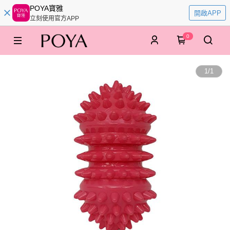
POYA寶雅
開啟APP
立刻使用官方APP
0
1
/
1