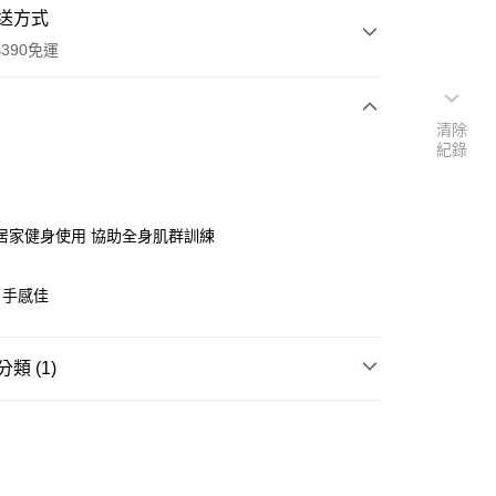
送方式
390免運
清除
紀錄
次付款
付款
居家健身使用 協助全身肌群訓練
、手感佳
類 (1)
健身用品
y
享後付