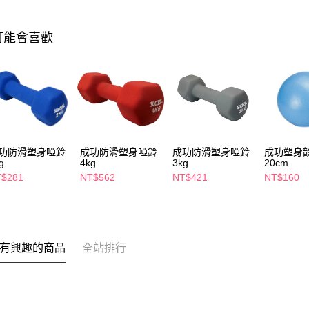
可能會喜歡
功防滑塑身啞鈴
成功防滑塑身啞鈴
成功防滑塑身啞鈴
成功塑身
g
4kg
3kg
20cm
$281
NT$562
NT$421
NT$160
有興趣的商品
全站排行