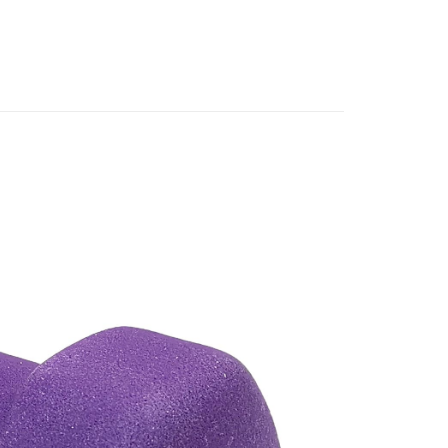
個人資料處理事宜，請瀏覽以下網址：
1取貨
ee.tw/terms/#terms3
5，滿NT$490(含以上)免運費
年的使用者請事先徵得法定代理人或監護人之同意方可使用
E先享後付」，若未經同意申辦者引起之損失，本公司不負相關責
AFTEE先享後付」時，將依據個別帳號之用戶狀況，依本公司
00，滿NT$790(含以上)免運費
核予不同之上限額度；若仍有額度不足之情形，本公司將視審查
用戶進行身份認證。
門市自取(由倉庫統一出貨)
一人註冊多個帳號或使用他人資訊註冊。若發現惡意使用之情
0，滿NT$290(含以上)免運費
科技股份有限公司將有權停止該用戶之使用額度並採取法律行