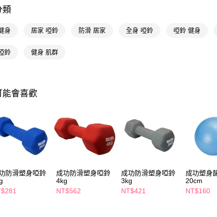
相關說明
分類
【關於「A
即享券
AFTEE
便利好安
健身
居家 啞鈴
防滑 居家
全身 啞鈴
啞鈴 健身
１．簡單
２．便利
運送方式
啞鈴
健身 肌群
３．安心
全家取貨
【「AFT
每筆NT$6
１．於結帳
付」結帳
可能會喜歡
付款後全
２．訂單
３．收到繳
每筆NT$6
／ATM／
※ 請注意
萊爾富取
絡購買商品
先享後付
每筆NT$6
※ 交易是
是否繳費成
付款後萊
付客戶支
功防滑塑身啞鈴
成功防滑塑身啞鈴
成功防滑塑身啞鈴
成功塑身
每筆NT$6
g
4kg
3kg
20cm
【注意事
$281
NT$562
NT$421
NT$160
7-11取貨
１．透過由
交易，需
每筆NT$6
求債權轉