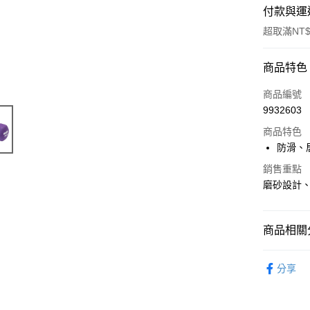
付款與運
超取滿NT$
付款方式
商品特色
POYA支付
商品編號
9932603
信用卡一
商品特色
超商取貨
防滑、
LINE Pay
銷售重點
磨砂設計
Apple Pay
街口支付
商品相關分
悠遊付
運動周邊
分享
Google Pa
AFTEE先