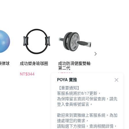
韻律球
成功塑身瑜珈圈
成功防滑健腹雙輪-
成功防滑握力器握
第二代
力-30KG
NT$344
NT$280
NT$104
POYA 寶雅
【重要通知】
客服系統將於8/17更新，
為保障留言資訊可保留查詢，請先
登入會員帳號留言。
歡迎來到寶雅線上客服系統。為加
速處理您的需求，
請點選下方按鈕，查詢相關詳情，