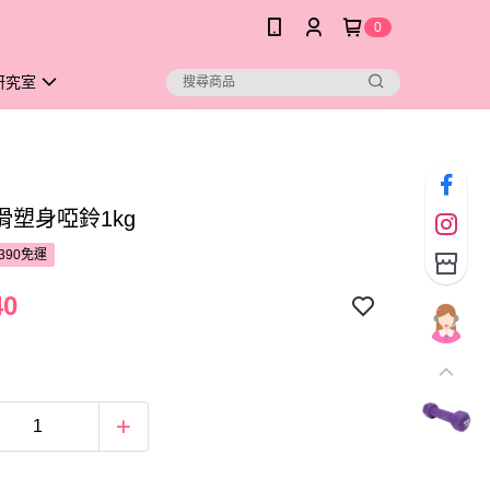
0
研究室
滑塑身啞鈴1kg
390免運
40