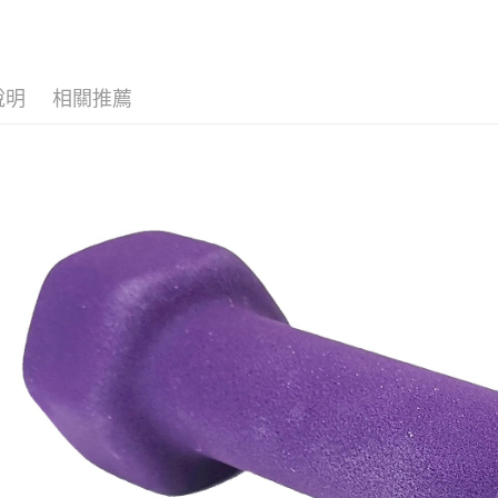
２．關於
付款後7-1
https://aft
每筆NT$6
３．未成
「AFTE
宅配(本島)
任。
說明
相關推薦
４．使用「
每筆NT$1
即時審查
結果請求
付款後寶雅
５．嚴禁
每筆NT$8
形，恩沛
動。