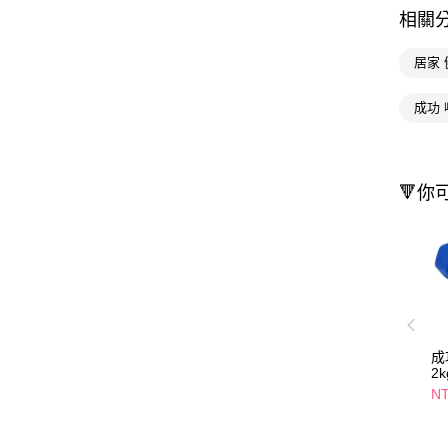
相關
居家 
成功 
🔻你
成
2k
NT