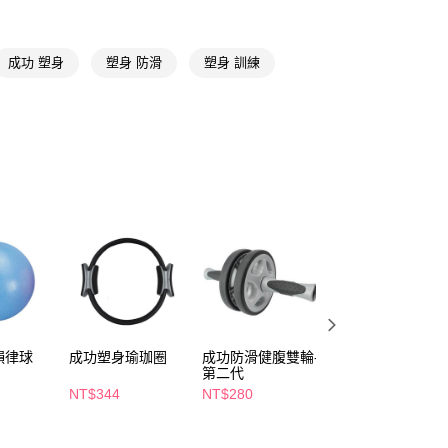
FTEE先享後付」】
先享後付是「在收到商品之後才付款」的支付方式。 讓您購物簡單
心！
成功 塑身
塑身 防滑
塑身 訓練
：不需註冊會員、不需綁卡、不需儲值。
：只要手機號碼，簡訊認證，即可結帳。
：先確認商品／服務後，再付款。
付款
EE先享後付」結帳流程】
5，滿NT$390(含以上)免運費
方式選擇「AFTEE先享後付」後，將跳轉至「AFTEE先享後
頁面，進行簡訊認證並確認金額後，即可完成結帳。
家取貨
成立數日內，您將收到繳費通知簡訊。
費通知簡訊後14天內，點擊此簡訊中的連結，可透過四大超商
5，滿NT$390(含以上)免運費
網路銀行／等多元方式進行付款，方視為交易完成。
：結帳手續完成當下不需立刻繳費，但若您需要取消訂單，請聯
貨付款
的店家。未經商家同意取消之訂單仍視為有效，需透過AFTEE
繳納相關費用。
5，滿NT$490(含以上)免運費
否成功請以「AFTEE先享後付 」之結帳頁面顯示為準，若有關於
功／繳費後需取消欲退款等相關疑問，請聯繫「AFTEE先享後
爾富取貨
援中心」
https://netprotections.freshdesk.com/support/home
韻律球
成功塑身瑜珈圈
成功防滑健腹雙輪-
成功防滑握力器握
5，滿NT$490(含以上)免運費
第二代
力-30KG
項】
NT$344
NT$280
NT$104
付款
恩沛科技股份有限公司提供之「AFTEE先享後付」服務完成之
依本服務之必要範圍內提供個人資料，並將交易相關給付款項請
5，滿NT$490(含以上)免運費
讓予恩沛科技股份有限公司。