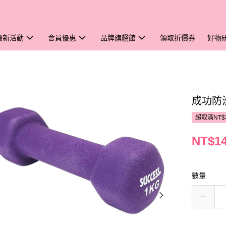
最新活動
會員優惠
品牌旗艦館
領取折價券
好物
成功防
超取滿NT$
NT$1
數量