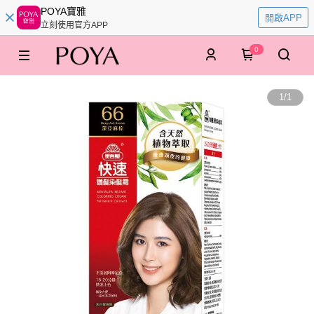
POYA寶雅
開啟APP
立刻使用官方APP
0
1
/
1