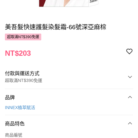
美吾髮快速護髮染髮霜-66號深亞麻棕
超取滿NT$390免運
NT$203
付款與運送方式
超取滿NT$390免運
付款方式
品牌
POYA支付
INNEX植萃賦活
信用卡一次付款
商品特色
超商取貨付款
商品編號
LINE Pay