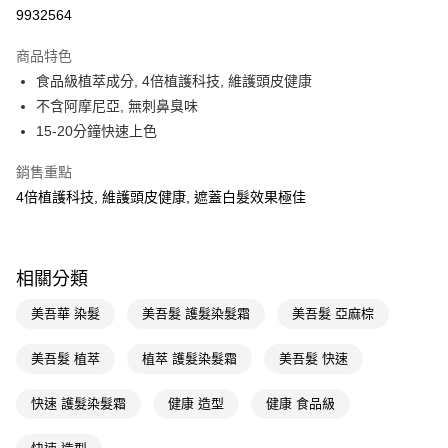
9932564
Apple Pay
商品特色
街口支付
食品級植萃成分, 4倍植護科技, 維護頭皮健康
悠遊付
不含阿摩尼亞, 無刺鼻臭味
15-20分鐘快速上色
Google Pay
銷售重點
AFTEE先享後付
4倍植護科技, 維護頭皮健康, 遮蓋白髮效果極佳
相關說明
【關於「AFTEE先享後付」】
即享券
AFTEE先享後付是「在收到商品之後才付款」的支付方式。 讓您購物簡單
便利好安心！
相關分類
１．簡單：不需註冊會員、不需綁卡、不需儲值。
運送方式
２．便利：只要手機號碼，簡訊認證，即可結帳。
３．安心：先確認商品／服務後，再付款。
美吾華 染髮
美吾髮 護髮染髮霜
美吾髮 亞麻棕
全家取貨付款
每筆NT$65，滿NT$390(含以上)免運費
【「AFTEE先享後付」結帳流程】
美吾髮 植萃
植萃 護髮染髮霜
美吾髮 快速
１．於結帳方式選擇「AFTEE先享後付」後，將跳轉至「AFTEE先享後付」
付款後全家取貨
結帳頁面，進行簡訊認證並確認金額後，即可完成結帳。
２．訂單成立數日內，您將收到繳費通知簡訊。
快速 護髮染髮霜
健康 造型
健康 食品級
每筆NT$65，滿NT$390(含以上)免運費
３．收到繳費通知簡訊後14天內，點擊此簡訊中的連結，可透過四大超商／
ATM／網路銀行／等多元方式進行付款，方視為交易完成。