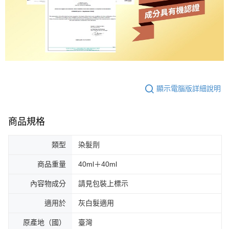
顯示電腦版詳細說明
商品規格
類型
染髮劑
商品重量
40ml＋40ml
內容物成分
請見包裝上標示
適用於
灰白髮適用
原產地（國）
臺灣