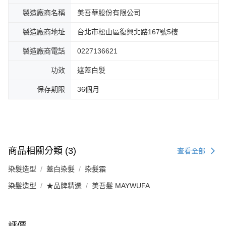
製造廠商名稱
美吾華股份有限公司
製造廠商地址
台北市松山區復興北路167號5樓
製造廠商電話
0227136621
功效
遮蓋白髮
保存期限
36個月
商品相關分類 (3)
查看全部
染髮造型
蓋白染髮
染髮霜
染髮造型
★品牌精選
美吾髮 MAYWUFA
評價