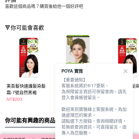
喜歡這個商品嗎？購買後給他一個好評吧
🔻你可能會喜歡
POYA 寶雅
【重要通知】
客服系統將於8/17更新，
美吾髮快速護髮染髮
美吾髮植優護髮染髮霜
美吾髮快速護髮
為保障留言資訊可保留查詢，請先
霜-7號自然黑褐
40+40ml-3G亞麻灰棕
霜-5號深栗
登入會員帳號留言。
NT$203
NT$449
NT$203
歡迎來到寶雅線上客服系統。為加
速處理您的需求，
你可能有興趣的商品
全站排行
請點選下方按鈕，查詢相關詳情，
若無欲查詢資訊，可直接留言，由
專人為您服務。