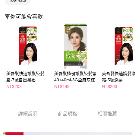
萊爾富取貨付款
快速 造型
※ 請注意：結帳手續完成當下不需立刻繳費，但若您需要取消訂單，請聯絡
每筆NT$65，滿NT$490(含以上)免運費
購買商品的店家。未經商家同意取消之訂單仍視為有效，需透過AFTEE先享
後付繳納相關費用。
🔻你可能會喜歡
付款後萊爾富取貨
※ 交易是否成功請以「AFTEE先享後付 」之結帳頁面顯示為準，若有關於
是否繳費成功／繳費後需取消欲退款等相關疑問，請聯繫「AFTEE先享後付
每筆NT$65，滿NT$490(含以上)免運費
客戶支援中心」
https://netprotections.freshdesk.com/support/home
7-11取貨付款
【注意事項】
１．透過由恩沛科技股份有限公司提供之「AFTEE先享後付」服務完成之交
每筆NT$65，滿NT$490(含以上)免運費
易，需依本服務之必要範圍內提供個人資料，並將交易相關給付款項請求債
權轉讓予恩沛科技股份有限公司。
付款後7-11取貨
２．關於個人資料處理事宜，請瀏覽以下網址：
每筆NT$65，滿NT$490(含以上)免運費
https://aftee.tw/terms/#terms3
美吾髮快速護髮染髮
美吾髮植優護髮染髮霜
美吾髮快速護髮
３．未成年的使用者請事先徵得法定代理人或監護人之同意方可使用
宅配(本島)
「AFTEE先享後付」，若未經同意申辦者引起之損失，本公司不負相關責
霜-7號自然黑褐
40+40ml-3G亞麻灰棕
霜-5號深栗
任。
每筆NT$100，滿NT$790(含以上)免運費
NT$203
NT$449
NT$203
４．使用「AFTEE先享後付」時，將依據個別帳號之用戶狀況，依本公司即
時審查核予不同之上限額度；若仍有額度不足之情形，本公司將視審查結果
付款後寶雅門市自取(由倉庫統一出貨)
請求用戶進行身份認證。
每筆NT$80，滿NT$290(含以上)免運費
５．嚴禁一人註冊多個帳號或使用他人資訊註冊。若發現惡意使用之情形，
恩沛科技股份有限公司將有權停止該用戶之使用額度並採取法律行動。
詳細說明
商品規格
相關推薦