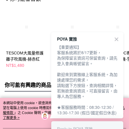
POYA 寶雅
【重要通知】
客服系統將於8/17更新，
TESCOM大風量修護
TESCOM沙龍速乾修
TESCOM BLDC
為保障留言資訊可保留查詢，請先
離子吹風機-赫赤紅
護離子吹風機-白
級負離子吹風機-
登入會員帳號留言。
NT$1,480
NT$4,990
NT$5,490
NT$6,490
歡迎來到寶雅線上客服系統。為加
速處理您的需求，
你可能有興趣的商品
全站排行
請點選下方按鈕，查詢相關詳情，
若無欲查詢資訊，可直接留言，由
專人為您服務。
本網站中使用 cookie，欲查詢有關本網站使用 cookie 方式之詳情，及若您不希
★客服服務時間：08:30-12:30 /
熱門標籤
望在電腦上使用 cookie 時應如何變更電腦的 cookie 設定，請參閱本網站「
隱私
13:30-17:30 (假日/國定假日休息)
權條款
」之 Cookie 聲明。您繼續使用本網站即表示您同意本公司得按本網站使
用條款之 Cookie 聲明使用 cookie。
了解更多 >
Reply to POYA 寶雅