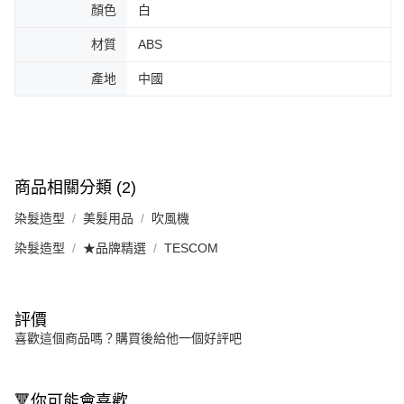
顏色
白
材質
ABS
產地
中國
商品相關分類 (2)
染髮造型
美髮用品
吹風機
染髮造型
★品牌精選
TESCOM
評價
喜歡這個商品嗎？購買後給他一個好評吧
🔻你可能會喜歡