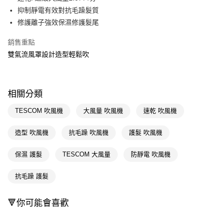
抑制靜電有效對抗毛躁髮質
Apple Pay
修護離子強效保濕修護髮尾
街口支付
銷售重點
悠遊付
雙氣流風罩設計造型輕鬆吹
Google Pay
AFTEE先享後付
相關分類
相關說明
【關於「AFTEE先享後付」】
TESCOM 吹風機
大風量 吹風機
速乾 吹風機
即享券
AFTEE先享後付是「在收到商品之後才付款」的支付方式。 讓您購物簡單
便利好安心！
造型 吹風機
抗毛躁 吹風機
護髮 吹風機
１．簡單：不需註冊會員、不需綁卡、不需儲值。
運送方式
２．便利：只要手機號碼，簡訊認證，即可結帳。
３．安心：先確認商品／服務後，再付款。
保濕 護髮
TESCOM 大風量
防靜電 吹風機
全家取貨付款
每筆NT$65，滿NT$390(含以上)免運費
【「AFTEE先享後付」結帳流程】
抗毛躁 護髮
１．於結帳方式選擇「AFTEE先享後付」後，將跳轉至「AFTEE先享後付」
付款後全家取貨
結帳頁面，進行簡訊認證並確認金額後，即可完成結帳。
２．訂單成立數日內，您將收到繳費通知簡訊。
每筆NT$65，滿NT$390(含以上)免運費
🔻你可能會喜歡
３．收到繳費通知簡訊後14天內，點擊此簡訊中的連結，可透過四大超商／
ATM／網路銀行／等多元方式進行付款，方視為交易完成。