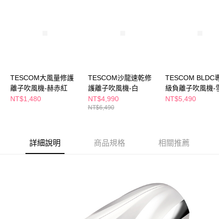
萊爾富取貨付款
※ 請注意：結帳手續完成當下不需立刻繳費，但若您需要取消訂單，請聯絡
每筆NT$65，滿NT$490(含以上)免運費
購買商品的店家。未經商家同意取消之訂單仍視為有效，需透過AFTEE先享
後付繳納相關費用。
付款後萊爾富取貨
※ 交易是否成功請以「AFTEE先享後付 」之結帳頁面顯示為準，若有關於
是否繳費成功／繳費後需取消欲退款等相關疑問，請聯繫「AFTEE先享後付
每筆NT$65，滿NT$490(含以上)免運費
客戶支援中心」
https://netprotections.freshdesk.com/support/home
7-11取貨付款
【注意事項】
１．透過由恩沛科技股份有限公司提供之「AFTEE先享後付」服務完成之交
每筆NT$65，滿NT$490(含以上)免運費
TESCOM大風量修護
TESCOM沙龍速乾修
TESCOM BLDC
易，需依本服務之必要範圍內提供個人資料，並將交易相關給付款項請求債
離子吹風機-赫赤紅
護離子吹風機-白
級負離子吹風機-
權轉讓予恩沛科技股份有限公司。
付款後7-11取貨
NT$1,480
NT$4,990
NT$5,490
２．關於個人資料處理事宜，請瀏覽以下網址：
每筆NT$65，滿NT$490(含以上)免運費
NT$6,490
https://aftee.tw/terms/#terms3
３．未成年的使用者請事先徵得法定代理人或監護人之同意方可使用
宅配(本島)
「AFTEE先享後付」，若未經同意申辦者引起之損失，本公司不負相關責
任。
每筆NT$100，滿NT$790(含以上)免運費
詳細說明
商品規格
相關推薦
４．使用「AFTEE先享後付」時，將依據個別帳號之用戶狀況，依本公司即
時審查核予不同之上限額度；若仍有額度不足之情形，本公司將視審查結果
付款後寶雅門市自取(由倉庫統一出貨)
請求用戶進行身份認證。
每筆NT$80，滿NT$290(含以上)免運費
５．嚴禁一人註冊多個帳號或使用他人資訊註冊。若發現惡意使用之情形，
恩沛科技股份有限公司將有權停止該用戶之使用額度並採取法律行動。