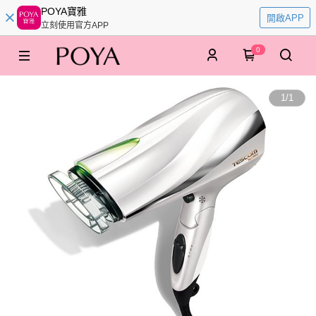
POYA寶雅
開啟APP
立刻使用官方APP
0
1
/
1