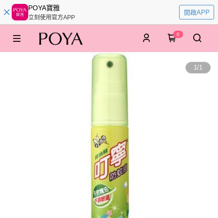
POYA寶雅
開啟APP
立刻使用官方APP
0
1
/
1