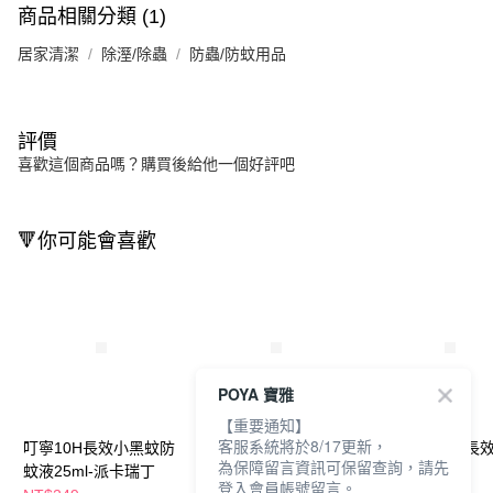
商品相關分類 (1)
居家清潔
除溼/除蟲
防蟲/防蚊用品
評價
喜歡這個商品嗎？購買後給他一個好評吧
🔻你可能會喜歡
POYA 寶雅
【重要通知】
客服系統將於8/17更新，
叮寧10H長效小黑蚊防
小蚊清植萃防蚊液
叮寧小黑蚊超長
為保障留言資訊可保留查詢，請先
蚊液25ml-派卡瑞丁
30ml-沁涼
液90ml
登入會員帳號留言。