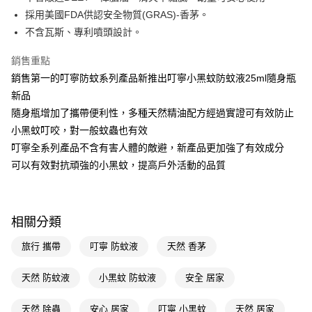
採用美國FDA供認安全物質(GRAS)-香茅。
Apple Pay
不含瓦斯、專利噴頭設計。
街口支付
銷售重點
悠遊付
銷售第一的叮寧防蚊系列產品新推出叮寧小黑蚊防蚊液25ml隨身瓶
新品
Google Pay
隨身瓶增加了攜帶便利性，多種天然精油配方經過實證可有效防止
AFTEE先享後付
小黑蚊叮咬，對一般蚊蟲也有效
相關說明
叮寧全系列產品不含有害人體的敵避，新產品更加強了有效成分
【關於「AFTEE先享後付」】
可以有效對抗頑強的小黑蚊，提高戶外活動的品質
即享券
AFTEE先享後付是「在收到商品之後才付款」的支付方式。 讓您購物簡單
便利好安心！
１．簡單：不需註冊會員、不需綁卡、不需儲值。
運送方式
２．便利：只要手機號碼，簡訊認證，即可結帳。
３．安心：先確認商品／服務後，再付款。
相關分類
全家取貨付款
每筆NT$65，滿NT$390(含以上)免運費
【「AFTEE先享後付」結帳流程】
旅行 攜帶
叮寧 防蚊液
天然 香茅
１．於結帳方式選擇「AFTEE先享後付」後，將跳轉至「AFTEE先享後付」
付款後全家取貨
結帳頁面，進行簡訊認證並確認金額後，即可完成結帳。
天然 防蚊液
小黑蚊 防蚊液
安全 居家
２．訂單成立數日內，您將收到繳費通知簡訊。
每筆NT$65，滿NT$390(含以上)免運費
３．收到繳費通知簡訊後14天內，點擊此簡訊中的連結，可透過四大超商／
ATM／網路銀行／等多元方式進行付款，方視為交易完成。
天然 除蟲
安心 居家
叮寧 小黑蚊
天然 居家