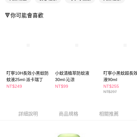
萊爾富取貨付款
※ 請注意：結帳手續完成當下不需立刻繳費，但若您需要取消訂單，請聯絡
每筆NT$65，滿NT$490(含以上)免運費
購買商品的店家。未經商家同意取消之訂單仍視為有效，需透過AFTEE先享
後付繳納相關費用。
🔻你可能會喜歡
付款後萊爾富取貨
※ 交易是否成功請以「AFTEE先享後付 」之結帳頁面顯示為準，若有關於
是否繳費成功／繳費後需取消欲退款等相關疑問，請聯繫「AFTEE先享後付
每筆NT$65，滿NT$490(含以上)免運費
客戶支援中心」
https://netprotections.freshdesk.com/support/home
7-11取貨付款
【注意事項】
１．透過由恩沛科技股份有限公司提供之「AFTEE先享後付」服務完成之交
每筆NT$65，滿NT$490(含以上)免運費
易，需依本服務之必要範圍內提供個人資料，並將交易相關給付款項請求債
權轉讓予恩沛科技股份有限公司。
付款後7-11取貨
２．關於個人資料處理事宜，請瀏覽以下網址：
每筆NT$65，滿NT$490(含以上)免運費
https://aftee.tw/terms/#terms3
叮寧10H長效小黑蚊防
小蚊清植萃防蚊液
叮寧小黑蚊超長
３．未成年的使用者請事先徵得法定代理人或監護人之同意方可使用
宅配(本島)
蚊液25ml-派卡瑞丁
30ml-沁涼
液90ml
「AFTEE先享後付」，若未經同意申辦者引起之損失，本公司不負相關責
任。
NT$249
NT$99
NT$255
每筆NT$100，滿NT$790(含以上)免運費
４．使用「AFTEE先享後付」時，將依據個別帳號之用戶狀況，依本公司即
NT$297
時審查核予不同之上限額度；若仍有額度不足之情形，本公司將視審查結果
付款後寶雅門市自取(由倉庫統一出貨)
請求用戶進行身份認證。
每筆NT$80，滿NT$290(含以上)免運費
５．嚴禁一人註冊多個帳號或使用他人資訊註冊。若發現惡意使用之情形，
恩沛科技股份有限公司將有權停止該用戶之使用額度並採取法律行動。
詳細說明
商品規格
相關推薦