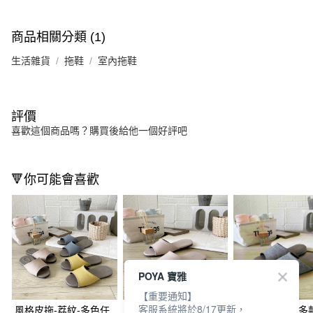
商品相關分類 (1)
生活雜貨
拖鞋
室內拖鞋
評價
喜歡這個商品嗎？購買後給他一個好評吧
🔻你可能會喜歡
POYA 寶雅
【重要通知】
客服系統將於8/17更新，
風格皮拖-荔紋-多色任
經典皮拖-舒柔純色-多
厚跟紓壓皮拖-多