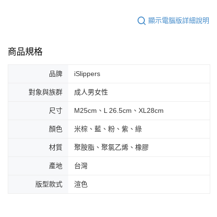
顯示電腦版詳細說明
商品規格
品牌
iSlippers
對象與族群
成人男女性
尺寸
M25cm、L 26.5cm、XL28cm
顏色
米棕、藍、粉、紫、綠
材質
聚胺脂、聚氯乙烯、橡膠
產地
台灣
版型款式
渲色