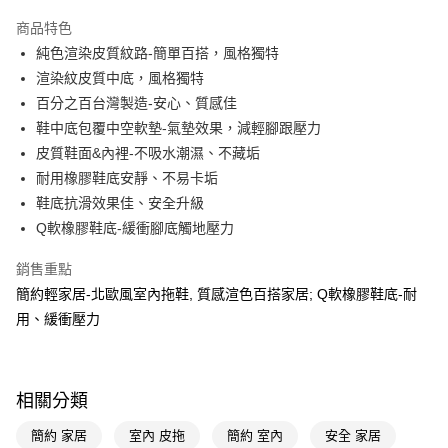
超商取貨付款
商品特色
LINE Pay
純色渲染皮質紋路-簡單百搭，風格獨特
渲染紋皮質中底，風格獨特
Apple Pay
百分之百台灣製造-安心、質感佳
街口支付
鞋中底包覆中空軟墊-氣墊效果，減輕腳跟壓力
皮質鞋面&內裡-不吸水潮濕、不藏垢
悠遊付
耐用橡膠鞋底安靜、不易卡垢
Google Pay
鞋底抗滑效果佳、安全升級
Q軟橡膠鞋底-緩衝腳底觸地壓力
AFTEE先享後付
相關說明
銷售重點
【關於「AFTEE先享後付」】
簡約輕家居-北歐風室內拖鞋, 質感渲色百搭家居; Q軟橡膠鞋底-耐
即享券
AFTEE先享後付是「在收到商品之後才付款」的支付方式。 讓您購物簡單
便利好安心！
用、緩衝壓力
１．簡單：不需註冊會員、不需綁卡、不需儲值。
運送方式
２．便利：只要手機號碼，簡訊認證，即可結帳。
３．安心：先確認商品／服務後，再付款。
全家取貨付款
相關分類
每筆NT$65，滿NT$390(含以上)免運費
【「AFTEE先享後付」結帳流程】
１．於結帳方式選擇「AFTEE先享後付」後，將跳轉至「AFTEE先享後付」
簡約 家居
室內 皮拖
簡約 室內
安全 家居
付款後全家取貨
結帳頁面，進行簡訊認證並確認金額後，即可完成結帳。