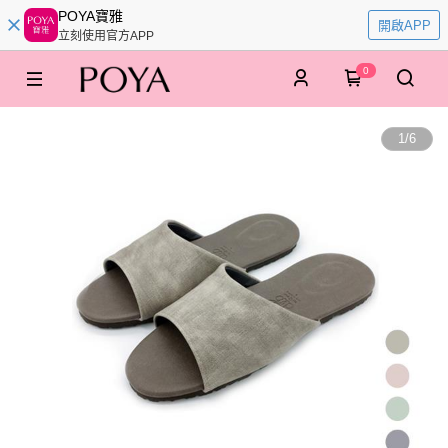
POYA寶雅
開啟APP
立刻使用官方APP
0
1
/
6