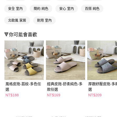
２．訂單成立數日內，您將收到繳費通知簡訊。
每筆NT$65，滿NT$390(含以上)免運費
３．收到繳費通知簡訊後14天內，點擊此簡訊中的連結，可透過四大超商／
安全 室內
簡約 純色
安心 室內
百搭 純色
ATM／網路銀行／等多元方式進行付款，方視為交易完成。
萊爾富取貨付款
※ 請注意：結帳手續完成當下不需立刻繳費，但若您需要取消訂單，請聯絡
北歐風 家居
耐用 室內
每筆NT$65，滿NT$490(含以上)免運費
購買商品的店家。未經商家同意取消之訂單仍視為有效，需透過AFTEE先享
後付繳納相關費用。
付款後萊爾富取貨
※ 交易是否成功請以「AFTEE先享後付 」之結帳頁面顯示為準，若有關於
🔻你可能會喜歡
是否繳費成功／繳費後需取消欲退款等相關疑問，請聯繫「AFTEE先享後付
每筆NT$65，滿NT$490(含以上)免運費
客戶支援中心」
https://netprotections.freshdesk.com/support/home
7-11取貨付款
【注意事項】
１．透過由恩沛科技股份有限公司提供之「AFTEE先享後付」服務完成之交
每筆NT$65，滿NT$490(含以上)免運費
易，需依本服務之必要範圍內提供個人資料，並將交易相關給付款項請求債
權轉讓予恩沛科技股份有限公司。
付款後7-11取貨
２．關於個人資料處理事宜，請瀏覽以下網址：
每筆NT$65，滿NT$490(含以上)免運費
https://aftee.tw/terms/#terms3
３．未成年的使用者請事先徵得法定代理人或監護人之同意方可使用
宅配(本島)
「AFTEE先享後付」，若未經同意申辦者引起之損失，本公司不負相關責
風格皮拖-荔紋-多色任
經典皮拖-舒柔純色-多
厚跟紓壓皮拖-多
任。
每筆NT$100，滿NT$790(含以上)免運費
選
款任選
選
４．使用「AFTEE先享後付」時，將依據個別帳號之用戶狀況，依本公司即
NT$188
NT$169
NT$209
時審查核予不同之上限額度；若仍有額度不足之情形，本公司將視審查結果
付款後寶雅門市自取(由倉庫統一出貨)
請求用戶進行身份認證。
每筆NT$80，滿NT$290(含以上)免運費
５．嚴禁一人註冊多個帳號或使用他人資訊註冊。若發現惡意使用之情形，
恩沛科技股份有限公司將有權停止該用戶之使用額度並採取法律行動。